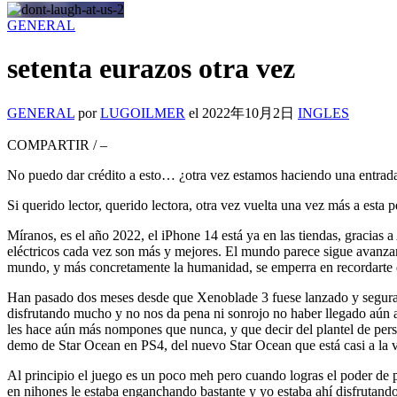
GENERAL
setenta eurazos otra vez
GENERAL
por
LUGOILMER
el
2022年10月2日
INGLES
COMPARTIR
/
–
No puedo dar crédito a esto… ¿otra vez estamos haciendo una entrada
Si querido lector, querido lectora, otra vez vuelta una vez más a esta
Míranos, es el año 2022, el iPhone 14 está ya en las tiendas, gracias 
eléctricos cada vez son más y mejores. El mundo parece sigue avanz
mundo, y más concretamente la humanidad, se emperra en recordarte 
Han pasado dos meses desde que Xenoblade 3 fuese lanzado y segurame
disfrutando mucho y no nos da pena ni sonrojo no haber llegado aún a
les hace aún más nompones que nunca, y que decir del plantel de perso
demo de Star Ocean en PS4, del nuevo Star Ocean que está casi a la vu
Al principio el juego es un poco meh pero cuando logras el poder de p
en nihones le estaba enganchando bastante y yo estaba ahí disfrutando