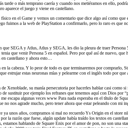
s tarde o más temprano caería y cuando nos metiéramos en ello, podría d
ro aparece el juego y viene en castellano.
 físico en el Game y vemos un comentario que dice algo así como que el
go fuimos a la web de PlayStation a confirmarlo, pero lo raro es que n
 que SEGA y Atlus, Atlus y SEGA, les dio la pleura de traer Persona 
tenia que venir Persona 5 en español. Pero por qué así de nuevo, que 
s en castellano y ahora esto…
n en la cabeza. Y lo peor de todo es que terminaremos por comprarlo, S
que estrujar estas neuronas mías y pelearme con el inglés todo por que 
de Xenoblade, su manía persecutoria por hacerles hablar casi como si f
de sustituir por ejemplo los refranes que tenemos aquí con Dios por “
se me escapa algunas veces www Para nada esperaba en el título de Squa
unque no nos agrade mucho, pero tener ahora que estar peleando con mi
e ya unos años, compramos si mal no recuerdo Ys Origin en el store ni
 por la razón que fuese, algún update había traído los textos en castell
eñes, estamos hablando de Square Enix por el amor de pon, no son una s