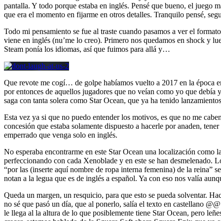
pantalla. Y todo porque estaba en inglés. Pensé que bueno, el juego má
que era el momento en fijarme en otros detalles. Tranquilo pensé, segu
Todo mi pensamiento se fue al traste cuando pasamos a ver el formato
viene en inglés (nu’me lo creo). Primero nos quedamos en shock y lue
Steam ponía los idiomas, así que fuimos para allá y…
Que revote me cogí… de golpe habíamos vuelto a 2017 en la época en
por entonces de aquellos jugadores que no veían como yo que debía y 
saga con tanta solera como Star Ocean, que ya ha tenido lanzamiento
Esta vez ya si que no puedo entender los motivos, es que no me cabe
concesión que estaba solamente dispuesto a hacerle por anaden, tener 
emperrado que venga solo en inglés.
No esperaba encontrarme en este Star Ocean una localización como la 
perfeccionando con cada Xenoblade y en este se han desmelenado. Lo 
“por las (inserte aquí nombre de ropa interna femenina) de la reina” 
notan a la legua que es de inglés a español. Ya con eso nos valía a
Queda un margen, un resquicio, para que esto se pueda solventar. Hac
no sé que pasó un día, que al ponerlo, salía el texto en castellano @@
le llega al la altura de lo que posiblemente tiene Star Ocean, pero l