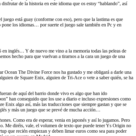
isfrutar de la historia en este idioma que os estoy “hablando”, así
 juego está guay (conforme con eso), pero que la lastima es que
o pone los idiomas… por suerte el juego sale también en Pc y en
5 en inglés… Y de nuevo me vino a la memoria todas las peleas de
hemos hecho para que vuelvan a tirarnos a la cara un juego de una
tar Ocean The Divine Force nos ha gustado y me obligará a darle una
alguien de Square Enix, alguien de Tri-Ace o vete a saber quién, se ha
ueran de aquí del barrio donde vivo es algo que han ido
pon” han conseguido que los use a diario e incluso expresiones como
re Enix algo así, más las traducciones que siempre gastan y que se
 inglés y más un juego que se prevé de mucha acción…
hones. Como era de esperar, venia en japonés y así lo jugamos. Pero
ano. Me diréis, vale, el volumen de texto que puede tener Ys Origin no
tartup que recién empiezan y deben limar euros como sea para poder