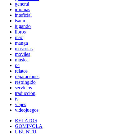
general
idiomas
inteficial
isann
jugando
libros
mac
manga
mascotas
moviles
musica
pc
relatos
reparaciones
restringido
servicios
traduccion
tv
viajes
videojuegos
RELATOS
GOMINOLA
UBUNTU