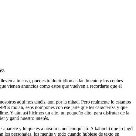
ez.
 lleven a tu casa, puedes traducir idiomas fácilmente y los coches
ue vienen anuncios como estos que vuelven a recordarte que el
sotros aquí nos tenéis, aun por la mitad. Pero realmente lo estamos
 NPCs molan, esos nompones con ese jarte que les caracteriza y que
me. Y aún así hicimos un alto, un pequeño alto, para disfrutar de la
er y ganó nuestro interés.
esaparece y lo que es a nosotros nos conquistó. A kabochi que lo jugó
ían los personajes, los menús y todo cuando hubiese de texto en