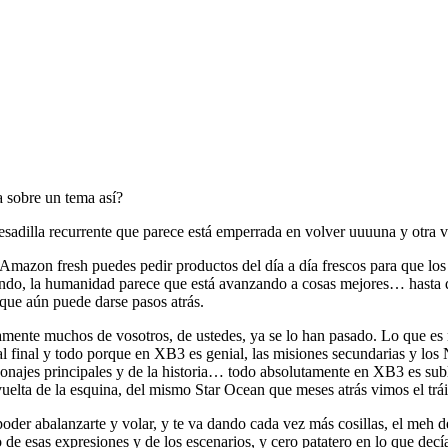
 sobre un tema así?
 pesadilla recurrente que parece está emperrada en volver uuuuna y otra v
a Amazon fresh puedes pedir productos del día a día frescos para que los
ando, la humanidad parece que está avanzando a cosas mejores… hasta q
que aún puede darse pasos atrás.
nte muchos de vosotros, de ustedes, ya se lo han pasado. Lo que es no
l final y todo porque en XB3 es genial, las misiones secundarias y los
najes principales y de la historia… todo absolutamente en XB3 es subli
elta de la esquina, del mismo Star Ocean que meses atrás vimos el tráil
oder abalanzarte y volar, y te va dando cada vez más cosillas, el meh d
 de esas expresiones y de los escenarios, y cero patatero en lo que dec