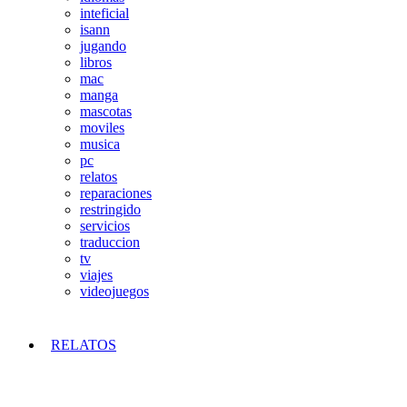
inteficial
isann
jugando
libros
mac
manga
mascotas
moviles
musica
pc
relatos
reparaciones
restringido
servicios
traduccion
tv
viajes
videojuegos
RELATOS