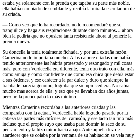
estaba ya solamente con la prenda que tapaba su parte más noble,
ella había cambiado de semblante y recibía la mirada escrutadora de
su criada.
— Como veo que lo ha recordado, no le recomendaré que se
tranquilice y haga sus respiraciones durante cinco minutos… ahora
bien la pediría que no opusiera tanta resistencia ahora al ponerle la
prenda nueva.
Su doncella la tenía totalmente fichada, y por una extraña razón,
Camerina no le importaba mucho. A las catorce criadas que había
tenido anteriormente las habría protestado y rezongado y mil cosas
más, pero con Verdecella era diferente, tenía otro trato con ella, más
como amiga y como confidente que como esa chica que debía estar
a sus órdenes, y ese carácter a la par dulce y duro que siempre la
trataba le parecía genuino, lograba que siempre cediera. No sabia
mucho más acerca de ella, y eso que ya llevaban dos años juntas,
pero no la preocupaba lo más mínimo.
Mientras Camerina recordaba a las anteriores criadas y las
comparaba con la actual, Verdecella había logrado pasarle por la
cabeza las partes más difíciles del camisón, y ese tacto tan fino más
incluso que el propio suyo que usaba para dormir, la sacó de su
pensamiento y la hizo mirar hacia abajo. Ante aquella luz de
atardecer que se colaba por la ventana de su habitación se veía muy