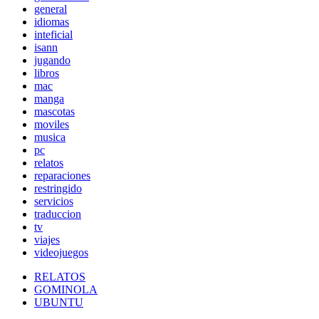
general
idiomas
inteficial
isann
jugando
libros
mac
manga
mascotas
moviles
musica
pc
relatos
reparaciones
restringido
servicios
traduccion
tv
viajes
videojuegos
RELATOS
GOMINOLA
UBUNTU