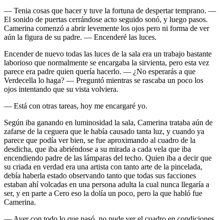
— Tenia cosas que hacer y tuve la fortuna de despertar temprano. —
El sonido de puertas cerrándose acto seguido sonó, y luego pasos.
Camerina comenzó a abrir levemente los ojos pero ni forma de ver
aún la figura de su padre. — Encenderé las luces.
Encender de nuevo todas las luces de la sala era un trabajo bastante
laborioso que normalmente se encargaba la sirvienta, pero esta vez
parece era padre quien quería hacerlo. — ¿No esperarás a que
Verdecella lo haga? — Preguntó mientras se rascaba un poco los
ojos intentando que su vista volviera.
— Está con otras tareas, hoy me encargaré yo.
Según iba ganando en luminosidad la sala, Camerina trataba aún de
zafarse de la ceguera que le había causado tanta luz, y cuando ya
parece que podía ver bien, se fue aproximando al cuadro de la
desdicha, que iba abriéndose a su mirada a cada vela que iba
encendiendo padre de las lámparas del techo. Quien iba a decir que
su criada en verdad era una artista con tanto arte de la pincelada,
debía haberla estado observando tanto que todas sus facciones
estaban ahí volcadas en una persona adulta la cual nunca llegaría a
ser, y en parte a Cero eso la dolía un poco, pero la que habló fue
Camerina.
— Ayer con todo lo que pasó, no pude ver el cuadro en condiciones.