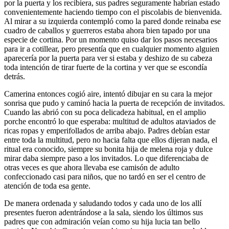
por la puerta y los recibiera, sus padres seguramente habrían estado
convenientemente haciendo tiempo con el piscolabis de bienvenida.
Al mirar a su izquierda contempló como la pared donde reinaba ese
cuadro de caballos y guerreros estaba ahora bien tapado por una
especie de cortina. Por un momento quiso dar los pasos necesarios
para ir a cotillear, pero presentía que en cualquier momento alguien
aparecería por la puerta para ver si estaba y deshizo de su cabeza
toda intención de tirar fuerte de la cortina y ver que se escondía
detrás.
Camerina entonces cogió aire, intentó dibujar en su cara la mejor
sonrisa que pudo y caminó hacia la puerta de recepción de invitados.
Cuando las abrió con su poca delicadeza habitual, en el amplio
porche encontró lo que esperaba: multitud de adultos ataviados de
ricas ropas y emperifollados de arriba abajo. Padres debían estar
entre toda la multitud, pero no hacia falta que ellos dijeran nada, el
ritual era conocido, siempre su bonita hija de melena roja y dulce
mirar daba siempre paso a los invitados. Lo que diferenciaba de
otras veces es que ahora llevaba ese camisón de adulto
confeccionado casi para niños, que no tardó en ser el centro de
atención de toda esa gente.
De manera ordenada y saludando todos y cada uno de los allí
presentes fueron adentrándose a la sala, siendo los últimos sus
padres que con admiración veían como su hija lucia tan bello