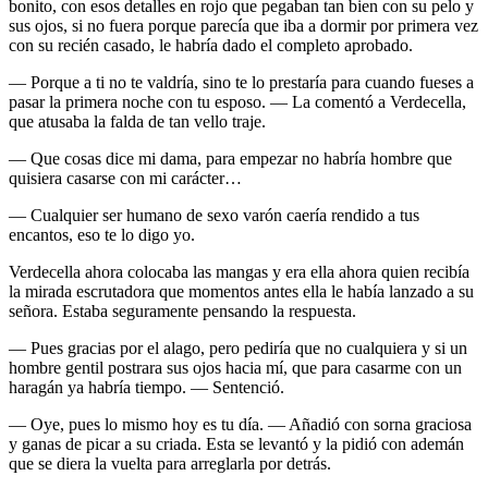
bonito, con esos detalles en rojo que pegaban tan bien con su pelo y
sus ojos, si no fuera porque parecía que iba a dormir por primera vez
con su recién casado, le habría dado el completo aprobado.
— Porque a ti no te valdría, sino te lo prestaría para cuando fueses a
pasar la primera noche con tu esposo. — La comentó a Verdecella,
que atusaba la falda de tan vello traje.
— Que cosas dice mi dama, para empezar no habría hombre que
quisiera casarse con mi carácter…
— Cualquier ser humano de sexo varón caería rendido a tus
encantos, eso te lo digo yo.
Verdecella ahora colocaba las mangas y era ella ahora quien recibía
la mirada escrutadora que momentos antes ella le había lanzado a su
señora. Estaba seguramente pensando la respuesta.
— Pues gracias por el alago, pero pediría que no cualquiera y si un
hombre gentil postrara sus ojos hacia mí, que para casarme con un
haragán ya habría tiempo. — Sentenció.
— Oye, pues lo mismo hoy es tu día. — Añadió con sorna graciosa
y ganas de picar a su criada. Esta se levantó y la pidió con ademán
que se diera la vuelta para arreglarla por detrás.