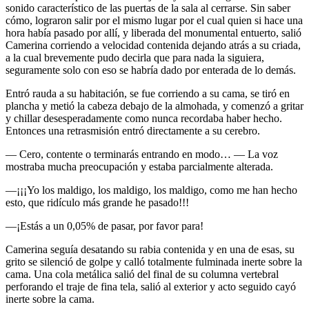
sonido característico de las puertas de la sala al cerrarse. Sin saber
cómo, lograron salir por el mismo lugar por el cual quien si hace una
hora había pasado por allí, y liberada del monumental entuerto, salió
Camerina corriendo a velocidad contenida dejando atrás a su criada,
a la cual brevemente pudo decirla que para nada la siguiera,
seguramente solo con eso se habría dado por enterada de lo demás.
Entró rauda a su habitación, se fue corriendo a su cama, se tiró en
plancha y metió la cabeza debajo de la almohada, y comenzó a gritar
y chillar desesperadamente como nunca recordaba haber hecho.
Entonces una retrasmisión entró directamente a su cerebro.
— Cero, contente o terminarás entrando en modo… — La voz
mostraba mucha preocupación y estaba parcialmente alterada.
—¡¡¡Yo los maldigo, los maldigo, los maldigo, como me han hecho
esto, que ridículo más grande he pasado!!!
—¡Estás a un 0,05% de pasar, por favor para!
Camerina seguía desatando su rabia contenida y en una de esas, su
grito se silenció de golpe y calló totalmente fulminada inerte sobre la
cama. Una cola metálica salió del final de su columna vertebral
perforando el traje de fina tela, salió al exterior y acto seguido cayó
inerte sobre la cama.