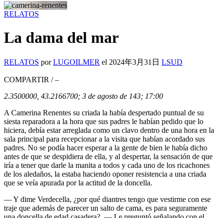
RELATOS
La dama del mar
RELATOS
por
LUGOILMER
el
2024年3月31日
LSUD
COMPARTIR
/
–
2.3500000, 43.2166700; 3 de agosto de 143; 17:00
A Camerina Renentes su criada la había despertado puntual de su
siesta reparadora a la hora que sus padres le habían pedido que lo
hiciera, debía estar arreglada como un clavo dentro de una hora en la
sala principal para recepcionar a la visita que habían acordado sus
padres. No se podía hacer esperar a la gente de bien le había dicho
antes de que se despidiera de ella, y al despertar, la sensación de que
iría a tener que darle la manita a todos y cada uno de los ricachones
de los aledaños, la estaba haciendo oponer resistencia a una criada
que se veía apurada por la actitud de la doncella.
— Y dime Verdecella, ¿por qué diantres tengo que vestirme con ese
traje que además de parecer un salto de cama, es para seguramente
una doncella de edad casadera? — Le preguntó señalando con el