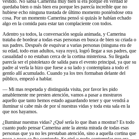
vestido. No sabia Camerina muy bien si era porque en verdad le
quedaba bien o más bien era porque les parecía increíble que no
hubiese echo ninguna trastada de último momento poniéndose otra
cosa. Por un momento Camerina pensó si quizás le habían echado
algo en la comida para estar tan complaciente con todos.
Adentro ya todos, la conversación seguía animada, y Camerina
trataba de bordear a todas esas personas en busca de bien su criada o
sus padres. Después de esquivar a varias personas (ninguna era de
su edad, todo eran adultos, vaya royo), logró llegar a sus padres, que
casualidad o no estaban cerca de la cortina misteriosa. Su llegada
parecía ser el pistoletazo de salida para el evento principal, ya que su
padre al verla la hizo que fuese a su lado y contemplara a todo el
gentío allí acumulado. Cuando ya los tres formaban delante del
público, empezó a hablar.
— Mi mas respetada y distinguida visita, por favor les pido
amablemente me presten atención, vamos a pasar a mostraros
aquello que tanto hemos estado aguardando tener y que vendrá a
iluminar si cabe más de por sí nuestras vidas y toda esta sala en la
que nos hayamos.
¿Iluminar nuestras vidas? ¿Qué sería lo que iban a mostrar? Es todo
cuanto pudo pensar Camerina ante la atenta mirada de todas esas
personas que ya no les prestaban atención, sino a aquella cortina que
poco a poco se iba corriendo. Se giró y pudo contemplar que era