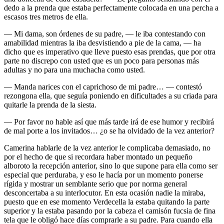
dedo a la prenda que estaba perfectamente colocada en una percha a
escasos tres metros de ella.
— Mi dama, son órdenes de su padre, — le iba contestando con
amabilidad mientras la iba desvistiendo a pie de la cama, — ha
dicho que es imperativo que lleve puesto esas prendas, que por otra
parte no discrepo con usted que es un poco para personas más
adultas y no para una muchacha como usted.
— Manda narices con el caprichoso de mi padre… — contestó
rezongona ella, que seguía poniendo en dificultades a su criada para
quitarle la prenda de la siesta.
— Por favor no hable así que más tarde irá de ese humor y recibirá
de mal porte a los invitados… ¿o se ha olvidado de la vez anterior?
Camerina hablarle de la vez anterior le complicaba demasiado, no
por el hecho de que si recordara haber montado un pequeño
alboroto la recepción anterior, sino lo que supone para ella como ser
especial que perduraba, y eso le hacía por un momento ponerse
rígida y mostrar un semblante serio que por norma general
desconcertaba a su interlocutor. En esta ocasión nadie la miraba,
puesto que en ese momento Verdecella la estaba quitando la parte
superior y la estaba pasando por la cabeza el camisón fucsia de fina
tela que le obligó hace días comprarle a su padre. Para cuando ella