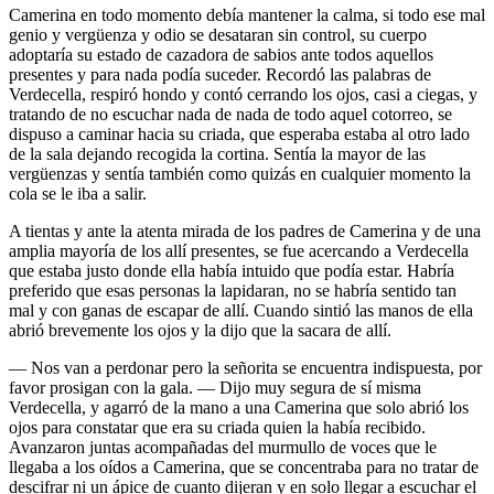
Camerina en todo momento debía mantener la calma, si todo ese mal
genio y vergüenza y odio se desataran sin control, su cuerpo
adoptaría su estado de cazadora de sabios ante todos aquellos
presentes y para nada podía suceder. Recordó las palabras de
Verdecella, respiró hondo y contó cerrando los ojos, casi a ciegas, y
tratando de no escuchar nada de nada de todo aquel cotorreo, se
dispuso a caminar hacia su criada, que esperaba estaba al otro lado
de la sala dejando recogida la cortina. Sentía la mayor de las
vergüenzas y sentía también como quizás en cualquier momento la
cola se le iba a salir.
A tientas y ante la atenta mirada de los padres de Camerina y de una
amplia mayoría de los allí presentes, se fue acercando a Verdecella
que estaba justo donde ella había intuido que podía estar. Habría
preferido que esas personas la lapidaran, no se habría sentido tan
mal y con ganas de escapar de allí. Cuando sintió las manos de ella
abrió brevemente los ojos y la dijo que la sacara de allí.
— Nos van a perdonar pero la señorita se encuentra indispuesta, por
favor prosigan con la gala. — Dijo muy segura de sí misma
Verdecella, y agarró de la mano a una Camerina que solo abrió los
ojos para constatar que era su criada quien la había recibido.
Avanzaron juntas acompañadas del murmullo de voces que le
llegaba a los oídos a Camerina, que se concentraba para no tratar de
descifrar ni un ápice de cuanto dijeran y en solo llegar a escuchar el