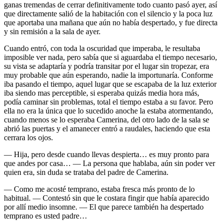
ganas tremendas de cerrar definitivamente todo cuanto pasó ayer, así
que directamente salió de la habitación con el silencio y la poca luz
que aportaba una mañana que aún no había despertado, y fue directa
y sin remisión a la sala de ayer.
Cuando entró, con toda la oscuridad que imperaba, le resultaba
imposible ver nada, pero sabía que si aguardaba el tiempo necesario,
su vista se adaptaría y podría transitar por el lugar sin tropezar, era
muy probable que aún esperando, nadie la importunaría. Conforme
iba pasando el tiempo, aquel lugar que se escapaba de la luz exterior
iba siendo mas perceptible, si esperaba quizás media hora más,
podía caminar sin problemas, total el tiempo estaba a su favor. Pero
ella no era la única que lo sucedido anoche la estaba atormentando,
cuando menos se lo esperaba Camerina, del otro lado de la sala se
abrió las puertas y el amanecer entró a raudales, haciendo que esta
cerrara los ojos.
— Hija, pero desde cuando llevas despierta… es muy pronto para
que andes por casa… — La persona que hablaba, aún sin poder ver
quien era, sin duda se trataba del padre de Camerina.
— Como me acosté temprano, estaba fresca más pronto de lo
habitual. — Contestó sin que le costara fingir que había aparecido
por allí medio insomne. — El que parece también ha despertado
temprano es usted padre…