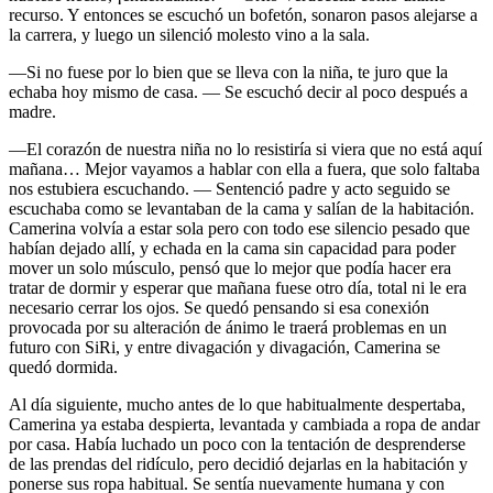
recurso. Y entonces se escuchó un bofetón, sonaron pasos alejarse a
la carrera, y luego un silenció molesto vino a la sala.
—Si no fuese por lo bien que se lleva con la niña, te juro que la
echaba hoy mismo de casa. — Se escuchó decir al poco después a
madre.
—El corazón de nuestra niña no lo resistiría si viera que no está aquí
mañana… Mejor vayamos a hablar con ella a fuera, que solo faltaba
nos estubiera escuchando. — Sentenció padre y acto seguido se
escuchaba como se levantaban de la cama y salían de la habitación.
Camerina volvía a estar sola pero con todo ese silencio pesado que
habían dejado allí, y echada en la cama sin capacidad para poder
mover un solo músculo, pensó que lo mejor que podía hacer era
tratar de dormir y esperar que mañana fuese otro día, total ni le era
necesario cerrar los ojos. Se quedó pensando si esa conexión
provocada por su alteración de ánimo le traerá problemas en un
futuro con SiRi, y entre divagación y divagación, Camerina se
quedó dormida.
Al día siguiente, mucho antes de lo que habitualmente despertaba,
Camerina ya estaba despierta, levantada y cambiada a ropa de andar
por casa. Había luchado un poco con la tentación de desprenderse
de las prendas del ridículo, pero decidió dejarlas en la habitación y
ponerse sus ropa habitual. Se sentía nuevamente humana y con