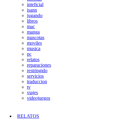
inteficial
isann
jugando
libros
mac
manga
mascotas
moviles
musica
pc
relatos
reparaciones
restringido
servicios
traduccion
tv
viajes
videojuegos
RELATOS