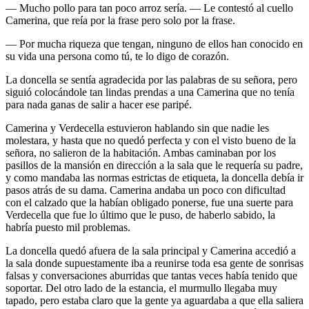
— Mucho pollo para tan poco arroz sería. — Le contestó al cuello
Camerina, que reía por la frase pero solo por la frase.
— Por mucha riqueza que tengan, ninguno de ellos han conocido en
su vida una persona como tú, te lo digo de corazón.
La doncella se sentía agradecida por las palabras de su señora, pero
siguió colocándole tan lindas prendas a una Camerina que no tenía
para nada ganas de salir a hacer ese paripé.
Camerina y Verdecella estuvieron hablando sin que nadie les
molestara, y hasta que no quedó perfecta y con el visto bueno de la
señora, no salieron de la habitación. Ambas caminaban por los
pasillos de la mansión en dirección a la sala que le requería su padre,
y como mandaba las normas estrictas de etiqueta, la doncella debía ir
pasos atrás de su dama. Camerina andaba un poco con dificultad
con el calzado que la habían obligado ponerse, fue una suerte para
Verdecella que fue lo último que le puso, de haberlo sabido, la
habría puesto mil problemas.
La doncella quedó afuera de la sala principal y Camerina accedió a
la sala donde supuestamente iba a reunirse toda esa gente de sonrisas
falsas y conversaciones aburridas que tantas veces había tenido que
soportar. Del otro lado de la estancia, el murmullo llegaba muy
tapado, pero estaba claro que la gente ya aguardaba a que ella saliera