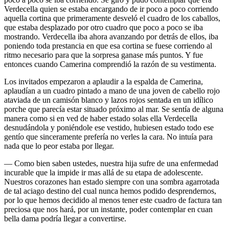
Verdecella quien se estaba encargando de ir poco a poco corriendo
aquella cortina que primeramente desveló el cuadro de los caballos,
que estaba desplazado por otro cuadro que poco a poco se iba
mostrando. Verdecella iba ahora avanzando por detrás de ellos, iba
poniendo toda prestancia en que esa cortina se fuese corriendo al
ritmo necesario para que la sorpresa ganase más puntos. Y fue
entonces cuando Camerina comprendió la razón de su vestimenta.
Los invitados empezaron a aplaudir a la espalda de Camerina,
aplaudían a un cuadro pintado a mano de una joven de cabello rojo
ataviada de un camisón blanco y lazos rojos sentada en un idílico
porche que parecía estar situado próximo al mar. Se sentía de alguna
manera como si en ved de haber estado solas ella Verdecella
desnudándola y poniéndole ese vestido, hubiesen estado todo ese
gentío que sinceramente prefería no verles la cara. No intuía para
nada que lo peor estaba por llegar.
— Como bien saben ustedes, nuestra hija sufre de una enfermedad
incurable que la impide ir mas allá de su etapa de adolescente.
Nuestros corazones han estado siempre con una sombra agarrotada
de tal aciago destino del cual nunca hemos podido desprendernos,
por lo que hemos decidido al menos tener este cuadro de factura tan
preciosa que nos hará, por un instante, poder contemplar en cuan
bella dama podría llegar a convertirse.