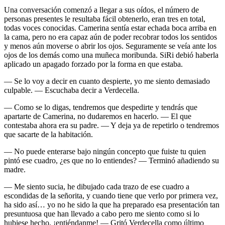
Una conversación comenzó a llegar a sus oídos, el número de
personas presentes le resultaba fácil obtenerlo, eran tres en total,
todas voces conocidas. Camerina sentía estar echada boca arriba en
la cama, pero no era capaz aún de poder recobrar todos los sentidos
y menos aún moverse o abrir los ojos. Seguramente se veía ante los
ojos de los demás como una muñeca moribunda. SiRi debió haberla
aplicado un apagado forzado por la forma en que estaba.
— Se lo voy a decir en cuanto despierte, yo me siento demasiado
culpable. — Escuchaba decir a Verdecella.
— Como se lo digas, tendremos que despedirte y tendrás que
apartarte de Camerina, no dudaremos en hacerlo. — El que
contestaba ahora era su padre. — Y deja ya de repetirlo o tendremos
que sacarte de la habitación.
— No puede enterarse bajo ningún concepto que fuiste tu quien
pintó ese cuadro, ¿es que no lo entiendes? — Terminó añadiendo su
madre.
— Me siento sucia, he dibujado cada trazo de ese cuadro a
escondidas de la señorita, y cuando tiene que verlo por primera vez,
ha sido así… yo no he sido la que ha preparado esa presentación tan
presuntuosa que han llevado a cabo pero me siento como si lo
hubiese hecho, ¡entiéndanme! — Gritó Verdecella como último