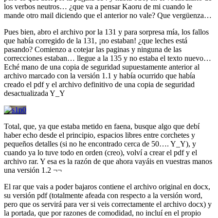
los verbos neutros… ¿que va a pensar Kaoru de mi cuando le
mande otro mail diciendo que el anterior no vale? Que vergüenza…
Pues bien, abro el archivo por la 131 y para sorpresa mía, los fallos
que había corregido de la 131, ¡no estaban! ¿que leches está
pasando? Comienzo a cotejar las paginas y ninguna de las
correcciones estaban… llegue a la 135 y no estaba el texto nuevo…
Eché mano de una copia de seguridad supuestamente anterior al
archivo marcado con la versión 1.1 y había ocurrido que había
creado el pdf y el archivo definitivo de una copia de seguridad
desactualizada Y_Y
Total, que, ya que estaba metido en faena, busque algo que debí
haber echo desde el principio, espacios libres entre corchetes y
pequeños detalles (si no he encontrado cerca de 50…. Y_Y), y
cuando ya lo tuve todo en orden (creo), volví a crear el pdf y el
archivo rar. Y esa es la razón de que ahora vayáis en vuestras manos
una versión 1.2 ¬¬
El rar que vais a poder bajaros contiene el archivo original en docx,
su versión pdf (totalmente afeada con respecto a la versión word,
pero que os servirá para ver si veis correctamente el archivo docx) y
la portada, que por razones de comodidad, no incluí en el propio