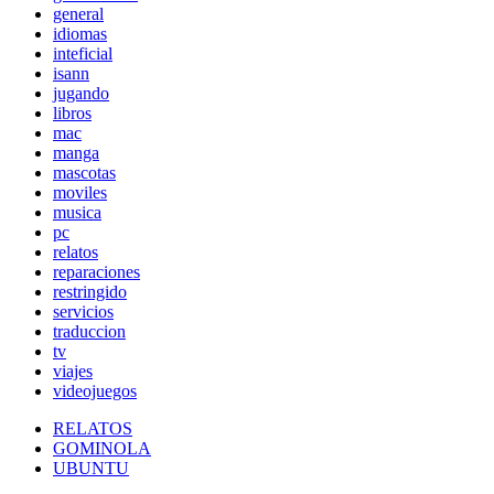
general
idiomas
inteficial
isann
jugando
libros
mac
manga
mascotas
moviles
musica
pc
relatos
reparaciones
restringido
servicios
traduccion
tv
viajes
videojuegos
RELATOS
GOMINOLA
UBUNTU