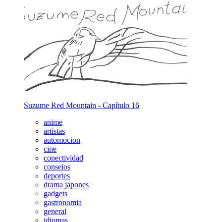
Suzume Red Mountain - Capítulo 16
anime
artistas
automocion
cine
conectividad
consejos
deportes
drama japones
gadgets
gastronomia
general
idiomas