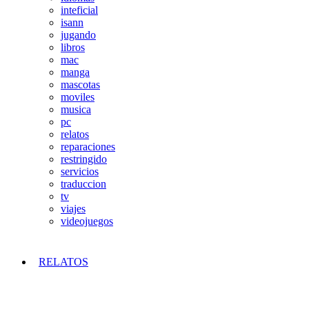
inteficial
isann
jugando
libros
mac
manga
mascotas
moviles
musica
pc
relatos
reparaciones
restringido
servicios
traduccion
tv
viajes
videojuegos
RELATOS