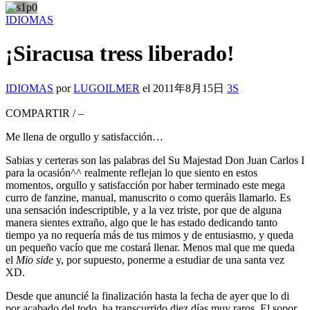
IDIOMAS
¡Siracusa tress liberado!
IDIOMAS
por
LUGOILMER
el
2011年8月15日
3S
COMPARTIR
/
–
Me llena de orgullo y satisfacción…
Sabias y certeras son las palabras del Su Majestad Don Juan Carlos I
para la ocasión^^ realmente reflejan lo que siento en estos
momentos, orgullo y satisfacción por haber terminado este mega
curro de fanzine, manual, manuscrito o como queráis llamarlo. Es
una sensación indescriptible, y a la vez triste, por que de alguna
manera sientes extraño, algo que le has estado dedicando tanto
tiempo ya no requería más de tus mimos y de entusiasmo, y queda
un pequeño vacío que me costará llenar. Menos mal que me queda
el
Mio side
y, por supuesto, ponerme a estudiar de una santa vez
XD.
Desde que anuncié la finalización hasta la fecha de ayer que lo di
por acabado del todo, ha transcurrido diez días muy raros. El sopor