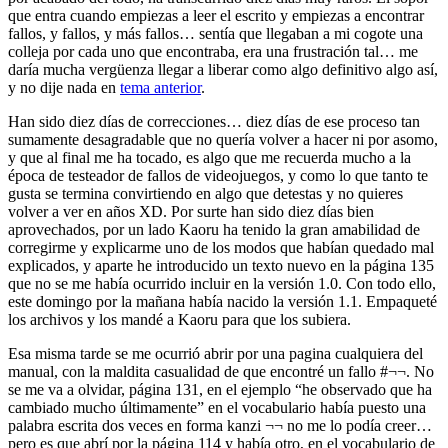
que entra cuando empiezas a leer el escrito y empiezas a encontrar
fallos, y fallos, y más fallos… sentía que llegaban a mi cogote una
colleja por cada uno que encontraba, era una frustración tal… me
daría mucha vergüenza llegar a liberar como algo definitivo algo así,
y no dije nada en
tema anterior
.
Han sido diez días de correcciones… diez días de ese proceso tan
sumamente desagradable que no quería volver a hacer ni por asomo,
y que al final me ha tocado, es algo que me recuerda mucho a la
época de testeador de fallos de videojuegos, y como lo que tanto te
gusta se termina convirtiendo en algo que detestas y no quieres
volver a ver en años XD. Por surte han sido diez días bien
aprovechados, por un lado Kaoru ha tenido la gran amabilidad de
corregirme y explicarme uno de los modos que habían quedado mal
explicados, y aparte he introducido un texto nuevo en la página 135
que no se me había ocurrido incluir en la versión 1.0. Con todo ello,
este domingo por la mañana había nacido la versión 1.1. Empaqueté
los archivos y los mandé a Kaoru para que los subiera.
Esa misma tarde se me ocurrió abrir por una pagina cualquiera del
manual, con la maldita casualidad de que encontré un fallo #¬¬. No
se me va a olvidar, página 131, en el ejemplo “he observado que ha
cambiado mucho últimamente” en el vocabulario había puesto una
palabra escrita dos veces en forma kanzi ¬¬ no me lo podía creer…
pero es que abrí por la página 114 y había otro, en el vocabulario de