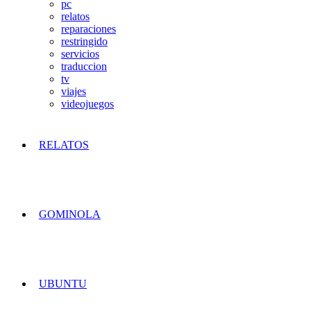
pc
relatos
reparaciones
restringido
servicios
traduccion
tv
viajes
videojuegos
RELATOS
GOMINOLA
UBUNTU