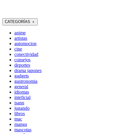
CATEGORÍAS
＋
anime
artistas
automocion
cine
conectividad
consejos
deportes
drama japones
gadgets
gastronomia
general
idiomas
inteficial
isann
jugando
libros
mac
manga
mascotas