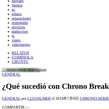
moviles
musica
pc
relatos
reparaciones
restringido
servicios
traduccion
tv
viajes
videojuegos
RELATOS
GOMINOLA
UBUNTU
GENERAL
¿Qué sucedió con Chrono Brea
GENERAL
por
LUGOILMER
el
2014年7月9日
CHRONO-SERIE
COMPARTIR
/
–