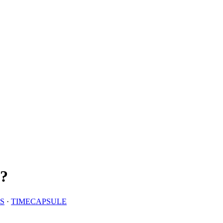
k?
S
·
TIMECAPSULE