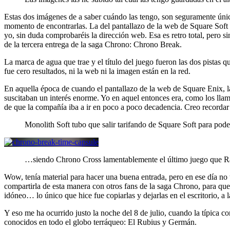
Estas dos imágenes de a saber cuándo las tengo, son seguramente únic
momento de encontrarlas. La del pantallazo de la web de Square Soft 
yo, sin duda comprobaréis la dirección web. Esa es retro total, pero 
de la tercera entrega de la saga Chrono: Chrono Break.
La marca de agua que trae y el título del juego fueron las dos pistas q
fue cero resultados, ni la web ni la imagen están en la red.
En aquella época de cuando el pantallazo de la web de Square Enix, l
suscitaban un interés enorme. Yo en aquel entonces era, como los lla
de que la compañía iba a ir en poco a poco decadencia. Creo recordar
Monolith Soft tubo que salir tarifando de Square Soft para po
…siendo Chrono Cross lamentablemente el último juego que R
Wow, tenía material para hacer una buena entrada, pero en ese día no
compartirla de esta manera con otros fans de la saga Chrono, para que 
idóneo… lo único que hice fue copiarlas y dejarlas en el escritorio, a l
Y eso me ha ocurrido justo la noche del 8 de julio, cuando la típica 
conocidos en todo el globo terráqueo: El Rubius y Germán.