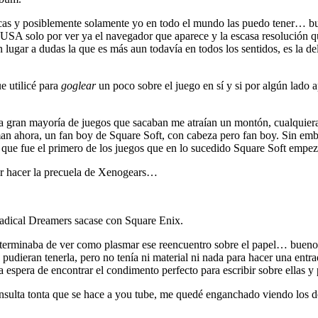
as y posiblemente solamente yo en todo el mundo las puedo tener… buen
USA solo por ver ya el navegador que aparece y la escasa resolución qu
sin lugar a dudas la que es más aun todavía en todos los sentidos, es l
ue utilicé para
goglear
un poco sobre el juego en sí y si por algún lado a
a gran mayoría de juegos que sacaban me atraían un montón, cualquiera 
man ahora, un fan boy de Square Soft, con cabeza pero fan boy. Sin em
 que fue el primero de los juegos que en lo sucedido Square Soft empezó
der hacer la precuela de Xenogears…
adical Dreamers sacase con Square Enix.
 terminaba de ver como plasmar ese reencuentro sobre el papel… bueno,
pudieran tenerla, pero no tenía ni material ni nada para hacer una entra
a espera de encontrar el condimento perfecto para escribir sobre ellas y 
consulta tonta que se hace a you tube, me quedé enganchado viendo los 