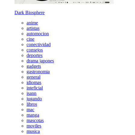
Dark Biosphere
anime
artistas
automocion
cine
conectividad
consejos
deportes
drama japones
gadgets
gastronomia
general
idiomas
inteficial
isann
jugando
libros
mac
manga
mascotas
moviles
musica