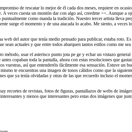
mpromiso de rescatar lo mejor de él cada dos meses, requiere en ocasio
nte. A veces cuesta un montón dar con algo así, creedme ><. Aunque a 
o puntualmente como manda la tradición. Nuestro tercer artista lleva p
nte surge el momento y de una atacada lo acabo. Me siento, a veces lo te
a web del autor que tenía medio pensado para publicar, estaba roto. Es 
 que sean actuales y que entre todos abarquen tantos estilos como me sea 
ro método, usar el asterisco punto jota pe ge y echar un vistazo general
 antes copaban toda la pantalla, ahora con estas resoluciones que gast
os vuestras, así que entenderéis fácilmente esa sensación. Estuve un 
o mismo te encuentras una imagen de tonos cálidos como que la siguient
nes que ya tenía olvidadas y otras de las que recuerdo incluso el mome
ay recortes de revistas, fotos de figuras, pantallazos de webs de imág
interesantes y menos que interesantes pero estas dos imágenes que justo
lbum.