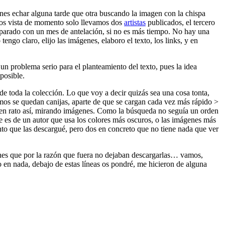
nes echar alguna tarde que otra buscando la imagen con la chispa
ojos vista de momento solo llevamos dos
artistas
publicados, el tercero
reparado con un mes de antelación, si no es más tiempo. No hay una
ngo claro, elijo las imágenes, elaboro el texto, los links, y en
un problema serio para el planteamiento del texto, pues la idea
posible.
 de toda la colección. Lo que voy a decir quizás sea una cosa tonta,
amos se quedan canijas, aparte de que se cargan cada vez más rápido >
buen rato así, mirando imágenes. Como la búsqueda no seguía un orden
e es de un autor que usa los colores más oscuros, o las imágenes más
nto que las descargué, pero dos en concreto que no tiene nada que ver
enes que por la razón que fuera no dejaban descargarlas… vamos,
 en nada, debajo de estas líneas os pondré, me hicieron de alguna