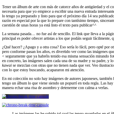
Tener un álbum de arte con más de catorce años de antigüedad y el co
necesaria para que yo empiece a escribir una nueva entrada interesa
lo tengo ya preparado y listo para que el próximo día 14 sea publicad
razón en especial por la que lo prepare con tantísimo tiempo, sincerame
cuestión de unas horas ya está listo el texto para publicar^^
La semana pasada… no fue así de sencillo. El link que lleva a la págin
principal es poder ofrecer artistas a los que podáis seguir fácilmente,
¿Qué hacer? ¿Apago y a otra cosa? Eso sería lo fácil, pero opté por ot
pero conforme pasan los años, es divertido ver como las imágenes que
< seguramente que ya habréis tenido esa misma sensación mirando fot
en concreto, las imágenes salen cada una de su madre y su padre, y l
kawai
se mezclan con otras que no tienen nada que ver. Veo ilustracio
con lo que estoy buscando, acapararon mi atención.
En mi colección no solo hay imágenes de autores japoneses, también h
tengo un álbum lo que viene siendo un popurrí en toda regla. Las hay 
manera echar una risa de asombro y detenerme con calma a verlas.
Las imágenes las he subido tal cual las tengo guardadas en el á