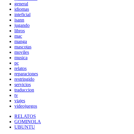
general
idiomas
inteficial
isann
jugando
libros
mac
manga
mascotas
moviles
musica
pc
relatos
reparaciones
restringido
servicios
traduccion
tv
viajes
videojuegos
RELATOS
GOMINOLA
UBUNTU