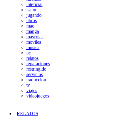
inteficial
isann
jugando
libros
mac
manga
mascotas
moviles
musica
pc
relatos
reparaciones
restringido
servicios
traduccion
tv
viajes
videojuegos
RELATOS