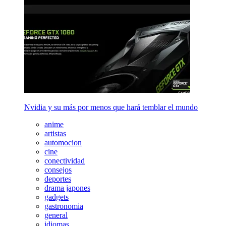
Nvidia y su más por menos que hará temblar el mundo
anime
artistas
automocion
cine
conectividad
consejos
deportes
drama japones
gadgets
gastronomia
general
idiomas