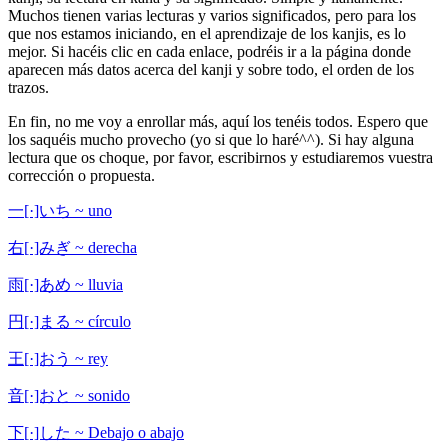
Muchos tienen varias lecturas y varios significados, pero para los
que nos estamos iniciando, en el aprendizaje de los kanjis, es lo
mejor. Si hacéis clic en cada enlace, podréis ir a la página donde
aparecen más datos acerca del kanji y sobre todo, el orden de los
trazos.
En fin, no me voy a enrollar más, aquí los tenéis todos. Espero que
los saquéis mucho provecho (yo si que lo haré^^). Si hay alguna
lectura que os choque, por favor, escribirnos y estudiaremos vuestra
corrección o propuesta.
一[·]いち ~ uno
右[·]みぎ ~ derecha
雨[·]あめ ~ lluvia
円[·]まる ~ círculo
王[·]おう ~ rey
音[·]おと ~ sonido
下[·]した ~ Debajo o abajo