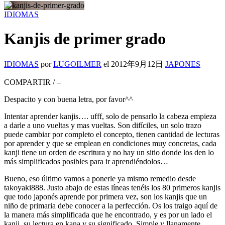
IDIOMAS
Kanjis de primer grado
IDIOMAS
por
LUGOILMER
el
2012年9月12日
JAPONES
COMPARTIR
/
–
Despacito y con buena letra, por favor^^
Intentar aprender kanjis…. ufff, solo de pensarlo la cabeza empieza
a darle a uno vueltas y mas vueltas. Son difíciles, un solo trazo
puede cambiar por completo el concepto, tienen cantidad de lecturas
por aprender y que se emplean en condiciones muy concretas, cada
kanji tiene un orden de escritura y no hay un sitio donde los den lo
más simplificados posibles para ir aprendiéndolos…
Bueno, eso último vamos a ponerle ya mismo remedio desde
takoyaki888. Justo abajo de estas líneas tenéis los 80 primeros kanjis
que todo japonés aprende por primera vez, son los kanjis que un
niño de primaria debe conocer a la perfección. Os los traigo aquí de
la manera más simplificada que he encontrado, y es por un lado el
kanji, su lectura en kana y su significado. Simple y llanamente.