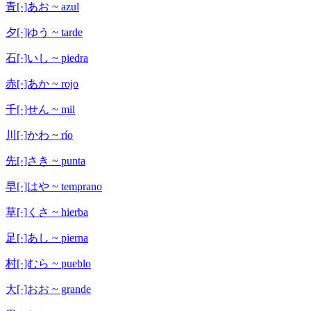
青[·]あお ~ azul
夕[·]ゆう ~ tarde
石[·]いし ~ piedra
赤[·]あか ~ rojo
千[·]せん ~ mil
川[·]かわ ~ río
先[·]さき ~ punta
早[·]はや ~ temprano
草[·]くさ ~ hierba
足[·]あし ~ pierna
村[·]むら ~ pueblo
大[·]おお ~ grande