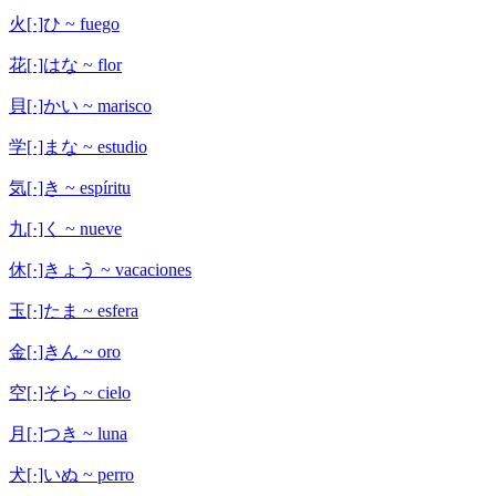
火[·]ひ ~ fuego
花[·]はな ~ flor
貝[·]かい ~ marisco
学[·]まな ~ estudio
気[·]き ~ espíritu
九[·]く ~ nueve
休[·]きょう ~ vacaciones
玉[·]たま ~ esfera
金[·]きん ~ oro
空[·]そら ~ cielo
月[·]つき ~ luna
犬[·]いぬ ~ perro