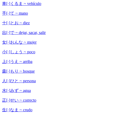
車[·]くるま ~ vehículo
手[·]て ~ mano
十[·]とお ~ diez
出[·]で ~ dejar, sacar, salir
女[·]おんな ~ mujer
小[·]しょう ~ poco
上[·]うえ ~ arriba
森[·]もり ~ bosque
人[·]ひと ~ persona
水[·]みず ~ agua
正[·]せい ~ correcto
生[·]なま ~ crudo