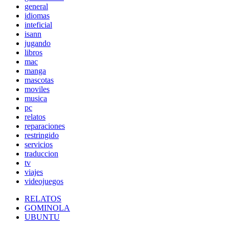
general
idiomas
inteficial
isann
jugando
libros
mac
manga
mascotas
moviles
musica
pc
relatos
reparaciones
restringido
servicios
traduccion
tv
viajes
videojuegos
RELATOS
GOMINOLA
UBUNTU