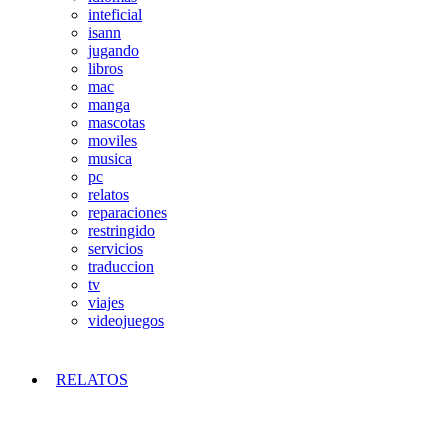
inteficial
isann
jugando
libros
mac
manga
mascotas
moviles
musica
pc
relatos
reparaciones
restringido
servicios
traduccion
tv
viajes
videojuegos
RELATOS