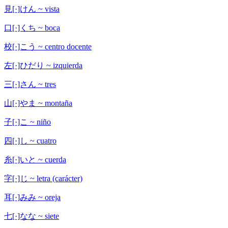
見[·]けん ~ vista
口[·]くち ~ boca
校[·]こう ~ centro docente
左[·]ひだり ~ izquierda
三[·]さん ~ tres
山[·]やま ~ montaña
子[·]こ ~ niño
四[·]し ~ cuatro
糸[·]いと ~ cuerda
字[·]じ ~ letra (carácter)
耳[·]みみ ~ oreja
七[·]なな ~ siete