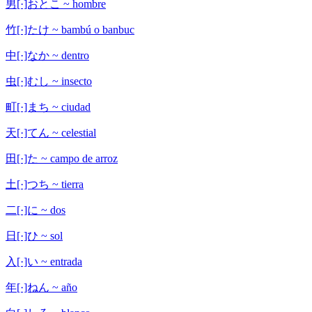
男[·]おとこ ~ hombre
竹[·]たけ ~ bambú o banbuc
中[·]なか ~ dentro
虫[·]むし ~ insecto
町[·]まち ~ ciudad
天[·]てん ~ celestial
田[·]た ~ campo de arroz
土[·]つち ~ tierra
二[·]に ~ dos
日[·]ひ ~ sol
入[·]い ~ entrada
年[·]ねん ~ año