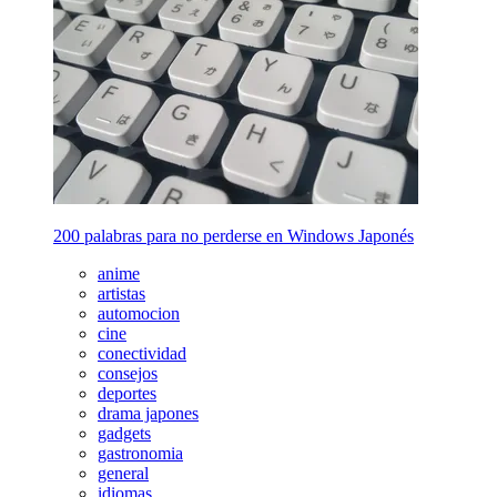
200 palabras para no perderse en Windows Japonés
anime
artistas
automocion
cine
conectividad
consejos
deportes
drama japones
gadgets
gastronomia
general
idiomas