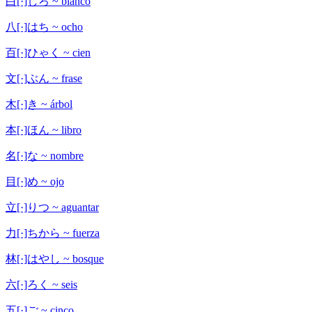
白[·]しろ ~ blanco
八[·]はち ~ ocho
百[·]ひゃく ~ cien
文[·]ぶん ~ frase
木[·]き ~ árbol
本[·]ほん ~ libro
名[·]な ~ nombre
目[·]め ~ ojo
立[·]りつ ~ aguantar
力[·]ちから ~ fuerza
林[·]はやし ~ bosque
六[·]ろく ~ seis
五[·]ご ~ cinco