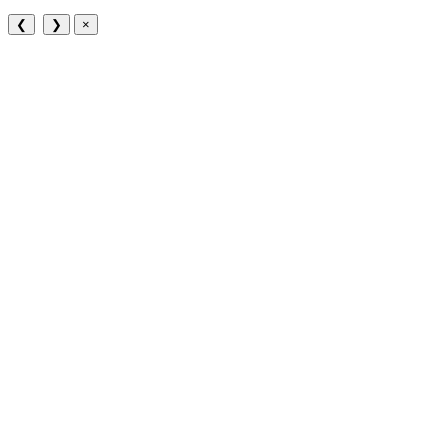
❮
❯
×