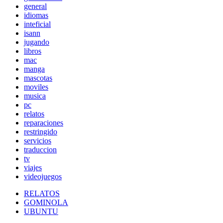
general
idiomas
inteficial
isann
jugando
libros
mac
manga
mascotas
moviles
musica
pc
relatos
reparaciones
restringido
servicios
traduccion
tv
viajes
videojuegos
RELATOS
GOMINOLA
UBUNTU