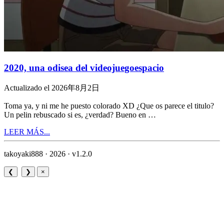
2020, una odisea del videojuegoespacio
Actualizado el 2026年8月2日
Toma ya, y ni me he puesto colorado XD ¿Que os parece el titulo?
Un pelin rebuscado si es, ¿verdad? Bueno en …
LEER MÁS...
takoyaki888 · 2026 ·
v1.2.0
❮
❯
×