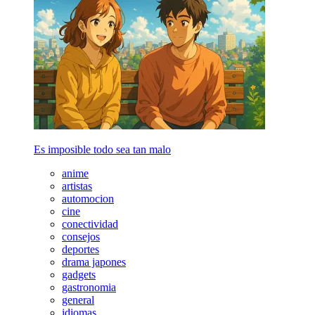
Es imposible todo sea tan malo
anime
artistas
automocion
cine
conectividad
consejos
deportes
drama japones
gadgets
gastronomia
general
idiomas