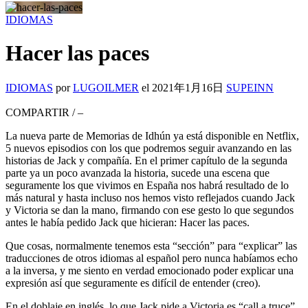
IDIOMAS
Hacer las paces
IDIOMAS
por
LUGOILMER
el
2021年1月16日
SUPEINN
COMPARTIR
/
–
La nueva parte de Memorias de Idhún ya está disponible en Netflix,
5 nuevos episodios con los que podremos seguir avanzando en las
historias de Jack y compañía. En el primer capítulo de la segunda
parte ya un poco avanzada la historia, sucede una escena que
seguramente los que vivimos en España nos habrá resultado de lo
más natural y hasta incluso nos hemos visto reflejados cuando Jack
y Victoria se dan la mano, firmando con ese gesto lo que segundos
antes le había pedido Jack que hicieran: Hacer las paces.
Que cosas, normalmente tenemos esta “sección” para “explicar” las
traducciones de otros idiomas al español pero nunca habíamos echo
a la inversa, y me siento en verdad emocionado poder explicar una
expresión así que seguramente es difícil de entender (creo).
En el doblaje en inglés, lo que Jack pide a Victoria es “call a truce”,