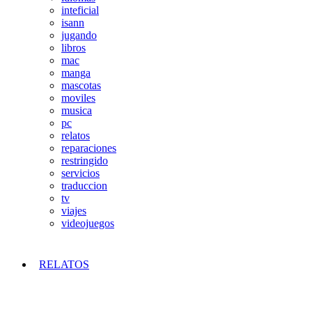
inteficial
isann
jugando
libros
mac
manga
mascotas
moviles
musica
pc
relatos
reparaciones
restringido
servicios
traduccion
tv
viajes
videojuegos
RELATOS