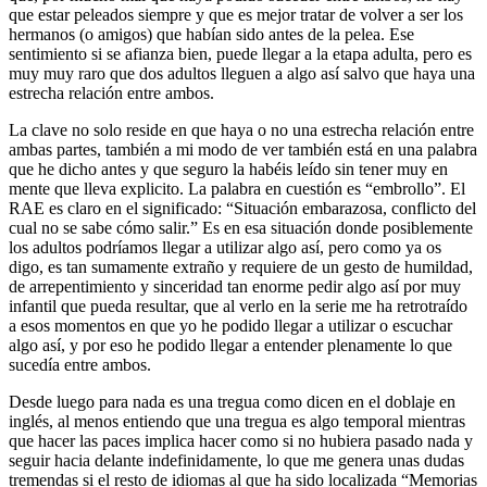
que estar peleados siempre y que es mejor tratar de volver a ser los
hermanos (o amigos) que habían sido antes de la pelea. Ese
sentimiento si se afianza bien, puede llegar a la etapa adulta, pero es
muy muy raro que dos adultos lleguen a algo así salvo que haya una
estrecha relación entre ambos.
La clave no solo reside en que haya o no una estrecha relación entre
ambas partes, también a mi modo de ver también está en una palabra
que he dicho antes y que seguro la habéis leído sin tener muy en
mente que lleva explicito. La palabra en cuestión es “embrollo”. El
RAE es claro en el significado: “Situación embarazosa, conflicto del
cual no se sabe cómo salir.” Es en esa situación donde posiblemente
los adultos podríamos llegar a utilizar algo así, pero como ya os
digo, es tan sumamente extraño y requiere de un gesto de humildad,
de arrepentimiento y sinceridad tan enorme pedir algo así por muy
infantil que pueda resultar, que al verlo en la serie me ha retrotraído
a esos momentos en que yo he podido llegar a utilizar o escuchar
algo así, y por eso he podido llegar a entender plenamente lo que
sucedía entre ambos.
Desde luego para nada es una tregua como dicen en el doblaje en
inglés, al menos entiendo que una tregua es algo temporal mientras
que hacer las paces implica hacer como si no hubiera pasado nada y
seguir hacia delante indefinidamente, lo que me genera unas dudas
tremendas si el resto de idiomas al que ha sido localizada “Memorias