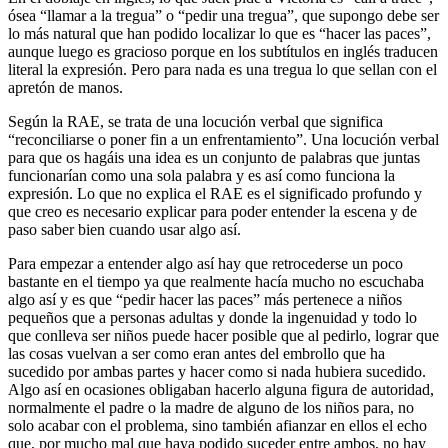
ósea “llamar a la tregua” o “pedir una tregua”, que supongo debe ser
lo más natural que han podido localizar lo que es “hacer las paces”,
aunque luego es gracioso porque en los subtítulos en inglés traducen
literal la expresión. Pero para nada es una tregua lo que sellan con el
apretón de manos.
Según la RAE, se trata de una locución verbal que significa
“reconciliarse o poner fin a un enfrentamiento”. Una locución verbal
para que os hagáis una idea es un conjunto de palabras que juntas
funcionarían como una sola palabra y es así como funciona la
expresión. Lo que no explica el RAE es el significado profundo y
que creo es necesario explicar para poder entender la escena y de
paso saber bien cuando usar algo así.
Para empezar a entender algo así hay que retrocederse un poco
bastante en el tiempo ya que realmente hacía mucho no escuchaba
algo así y es que “pedir hacer las paces” más pertenece a niños
pequeños que a personas adultas y donde la ingenuidad y todo lo
que conlleva ser niños puede hacer posible que al pedirlo, lograr que
las cosas vuelvan a ser como eran antes del embrollo que ha
sucedido por ambas partes y hacer como si nada hubiera sucedido.
Algo así en ocasiones obligaban hacerlo alguna figura de autoridad,
normalmente el padre o la madre de alguno de los niños para, no
solo acabar con el problema, sino también afianzar en ellos el echo
que, por mucho mal que haya podido suceder entre ambos, no hay