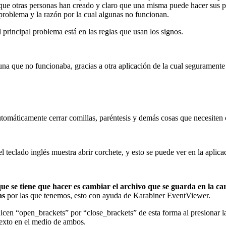
s que otras personas han creado y claro que una misma puede hacer sus 
 problema y la razón por la cual algunas no funcionan.
principal problema está en las reglas que usan los signos.
a que no funcionaba, gracias a otra aplicación de la cual seguramente 
omáticamente cerrar comillas, paréntesis y demás cosas que necesiten c
 teclado inglés muestra abrir corchete, y esto se puede ver en la apli
que se tiene que hacer es cambiar el archivo que se guarda en la ca
as
por las que tenemos, esto con ayuda de Karabiner EventViewer.
cen “open_brackets” por “close_brackets” de esta forma al presionar la t
e texto en el medio de ambos.