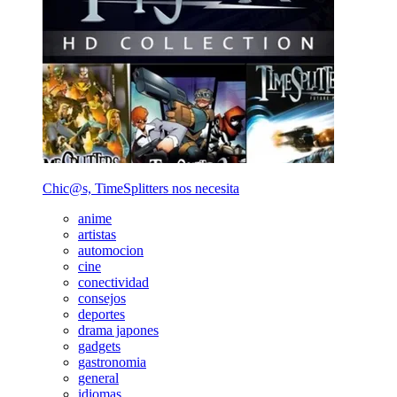
Chic@s, TimeSplitters nos necesita
anime
artistas
automocion
cine
conectividad
consejos
deportes
drama japones
gadgets
gastronomia
general
idiomas