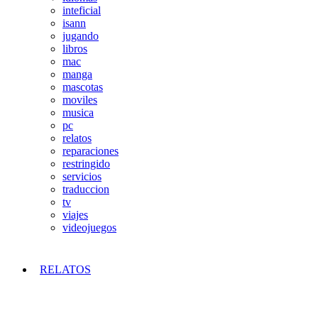
inteficial
isann
jugando
libros
mac
manga
mascotas
moviles
musica
pc
relatos
reparaciones
restringido
servicios
traduccion
tv
viajes
videojuegos
RELATOS