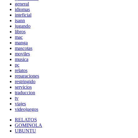
general
idiomas
inteficial
isann
jugando
libros
mac
manga
mascotas
moviles
musica
pc
relatos
reparaciones
restringido
servicios
traduccion
tv
viajes
videojuegos
RELATOS
GOMINOLA
UBUNTU