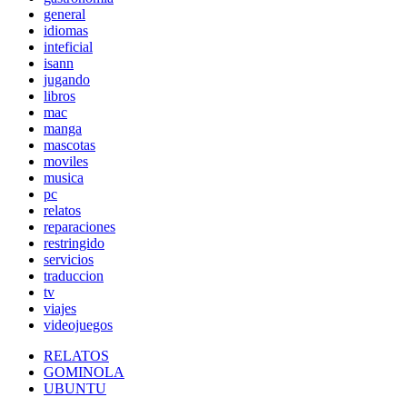
general
idiomas
inteficial
isann
jugando
libros
mac
manga
mascotas
moviles
musica
pc
relatos
reparaciones
restringido
servicios
traduccion
tv
viajes
videojuegos
RELATOS
GOMINOLA
UBUNTU