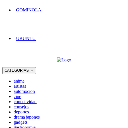
GOMINOLA
UBUNTU
CATEGORÍAS
＋
anime
artistas
automocion
cine
conectividad
consejos
deportes
drama japones
gadgets
gastronomia