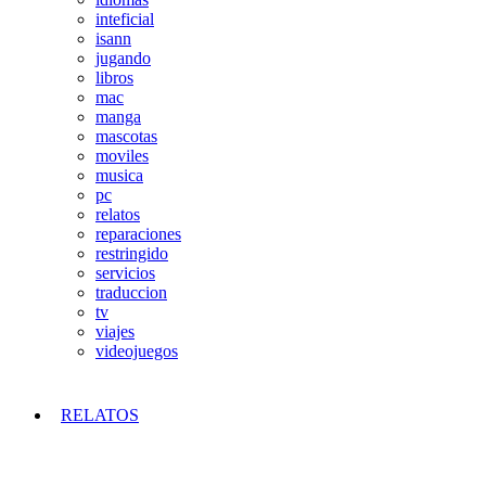
inteficial
isann
jugando
libros
mac
manga
mascotas
moviles
musica
pc
relatos
reparaciones
restringido
servicios
traduccion
tv
viajes
videojuegos
RELATOS