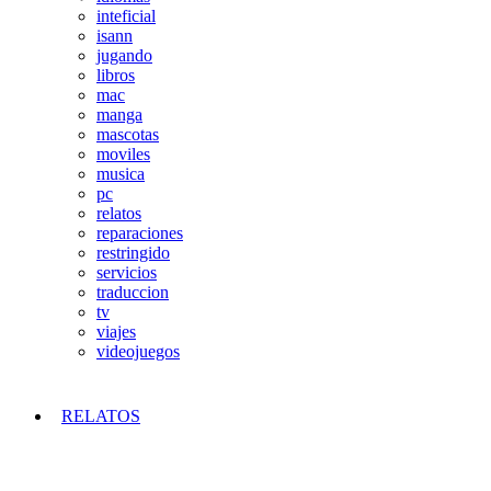
inteficial
isann
jugando
libros
mac
manga
mascotas
moviles
musica
pc
relatos
reparaciones
restringido
servicios
traduccion
tv
viajes
videojuegos
RELATOS