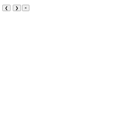
❮
❯
×