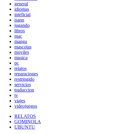
general
idiomas
inteficial
isann
jugando
libros
mac
manga
mascotas
moviles
musica
pc
relatos
reparaciones
restringido
servicios
traduccion
tv
viajes
videojuegos
RELATOS
GOMINOLA
UBUNTU