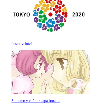
dosmilveinte!
Sumomo y el futuro apasionante