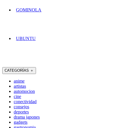
GOMINOLA
UBUNTU
CATEGORÍAS
＋
anime
artistas
automocion
cine
conectividad
consejos
deportes
drama japones
gadgets
gastronomia