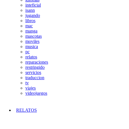
inteficial
isann
jugando
libros
mac
manga
mascotas
moviles
musica
pc
relatos
reparaciones
restringido
servicios
traduccion
tv
viajes
videojuegos
RELATOS