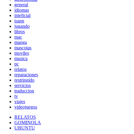
general
idiomas
inteficial
isann
jugando
libros
mac
manga
mascotas
moviles
musica
pc
relatos
reparaciones
restringido
servicios
traduccion
tv
viajes
videojuegos
RELATOS
GOMINOLA
UBUNTU