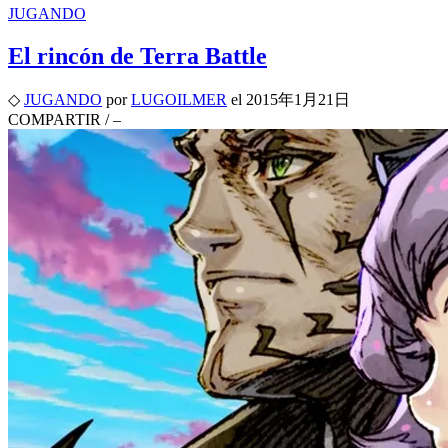
JUGANDO
El rincón de Terra Battle
◇
JUGANDO
por
LUGOILMER
el
2015年1月21日
COMPARTIR
/
–