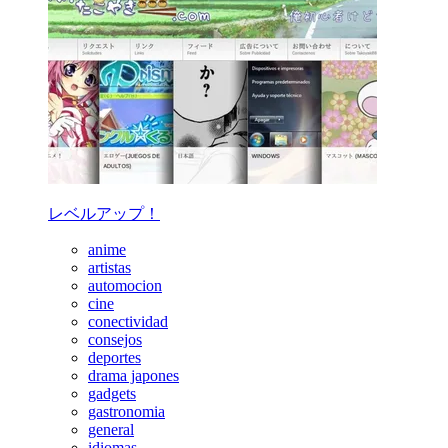
レベルアップ！
anime
artistas
automocion
cine
conectividad
consejos
deportes
drama japones
gadgets
gastronomia
general
idiomas