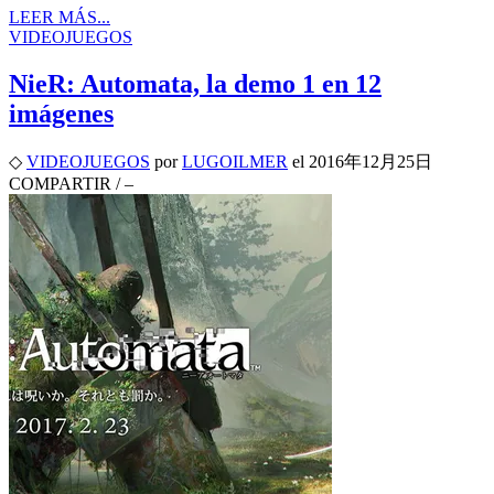
LEER MÁS...
VIDEOJUEGOS
NieR: Automata, la demo 1 en 12
imágenes
◇
VIDEOJUEGOS
por
LUGOILMER
el
2016年12月25日
COMPARTIR
/
–