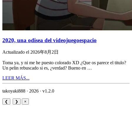
2020, una odisea del videojuegoespacio
Actualizado el 2026年8月2日
Toma ya, y ni me he puesto colorado XD ¿Que os parece el titulo?
Un pelin rebuscado si es, ¿verdad? Bueno en …
LEER MÁS...
takoyaki888 · 2026 ·
v1.2.0
❮
❯
×