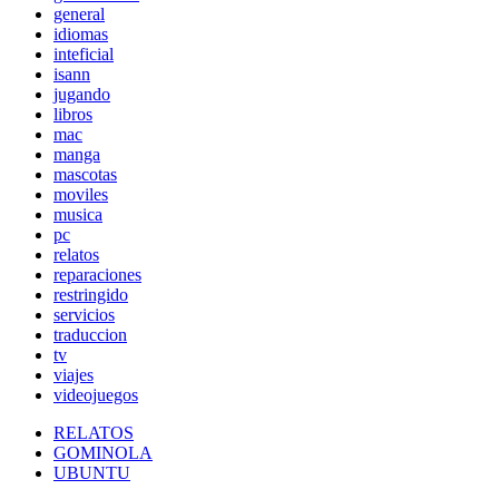
general
idiomas
inteficial
isann
jugando
libros
mac
manga
mascotas
moviles
musica
pc
relatos
reparaciones
restringido
servicios
traduccion
tv
viajes
videojuegos
RELATOS
GOMINOLA
UBUNTU