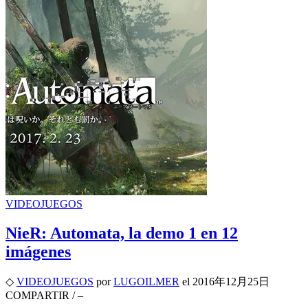
VIDEOJUEGOS
NieR: Automata, la demo 1 en 12
imágenes
◇
VIDEOJUEGOS
por
LUGOILMER
el
2016年12月25日
COMPARTIR
/
–