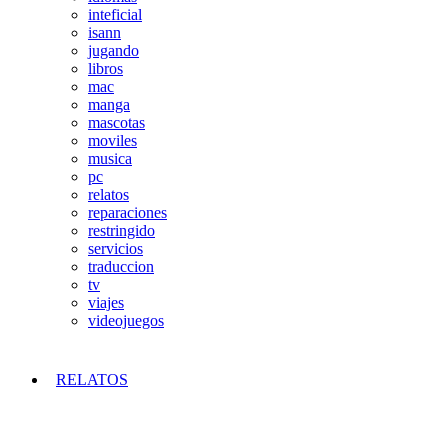
inteficial
isann
jugando
libros
mac
manga
mascotas
moviles
musica
pc
relatos
reparaciones
restringido
servicios
traduccion
tv
viajes
videojuegos
RELATOS