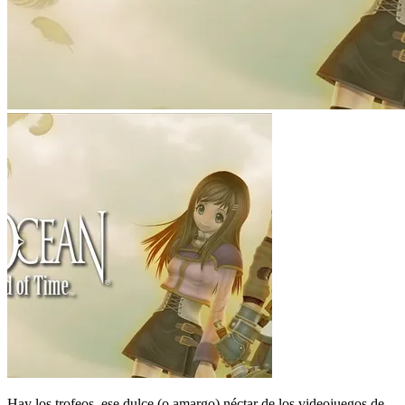
Hay los trofeos, ese dulce (o amargo) néctar de los videojuegos de