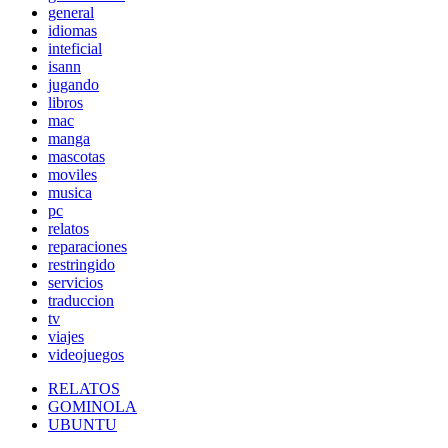
general
idiomas
inteficial
isann
jugando
libros
mac
manga
mascotas
moviles
musica
pc
relatos
reparaciones
restringido
servicios
traduccion
tv
viajes
videojuegos
RELATOS
GOMINOLA
UBUNTU