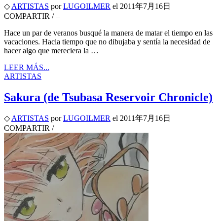
◇
ARTISTAS
por
LUGOILMER
el
2011年7月16日
COMPARTIR
/
–
Hace un par de veranos busqué la manera de matar el tiempo en las
vacaciones. Hacia tiempo que no dibujaba y sentía la necesidad de
hacer algo que mereciera la …
LEER MÁS...
ARTISTAS
Sakura (de Tsubasa Reservoir Chronicle)
◇
ARTISTAS
por
LUGOILMER
el
2011年7月16日
COMPARTIR
/
–