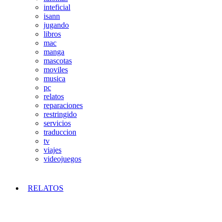
inteficial
isann
jugando
libros
mac
manga
mascotas
moviles
musica
pc
relatos
reparaciones
restringido
servicios
traduccion
tv
viajes
videojuegos
RELATOS