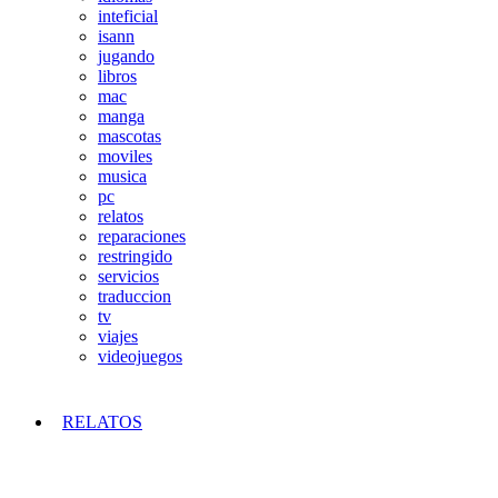
inteficial
isann
jugando
libros
mac
manga
mascotas
moviles
musica
pc
relatos
reparaciones
restringido
servicios
traduccion
tv
viajes
videojuegos
RELATOS