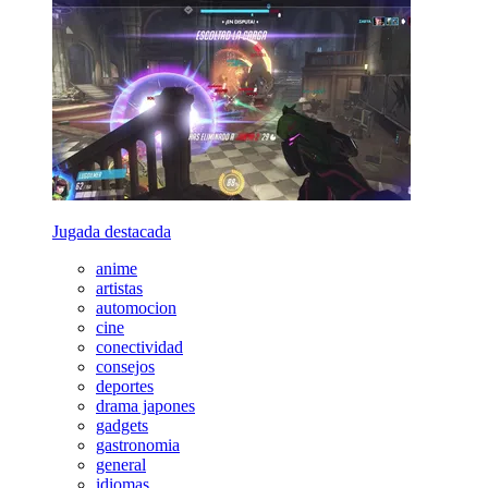
Jugada destacada
anime
artistas
automocion
cine
conectividad
consejos
deportes
drama japones
gadgets
gastronomia
general
idiomas