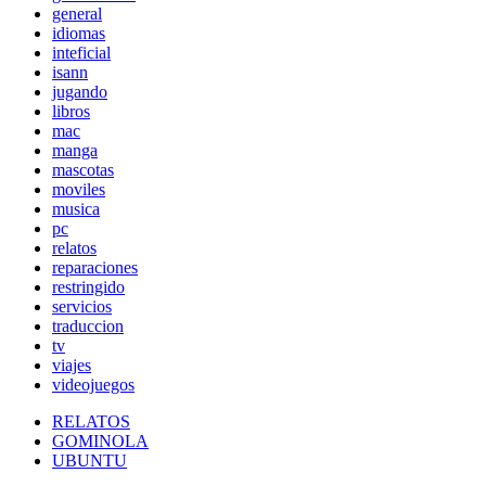
general
idiomas
inteficial
isann
jugando
libros
mac
manga
mascotas
moviles
musica
pc
relatos
reparaciones
restringido
servicios
traduccion
tv
viajes
videojuegos
RELATOS
GOMINOLA
UBUNTU