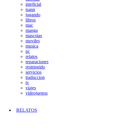
inteficial
isann
jugando
libros
mac
manga
mascotas
moviles
musica
pc
relatos
reparaciones
restringido
servicios
traduccion
tv
viajes
videojuegos
RELATOS