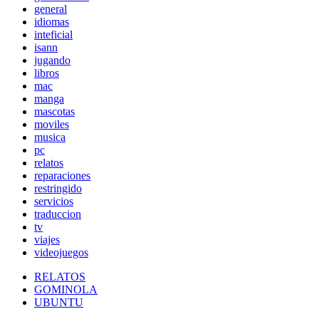
general
idiomas
inteficial
isann
jugando
libros
mac
manga
mascotas
moviles
musica
pc
relatos
reparaciones
restringido
servicios
traduccion
tv
viajes
videojuegos
RELATOS
GOMINOLA
UBUNTU