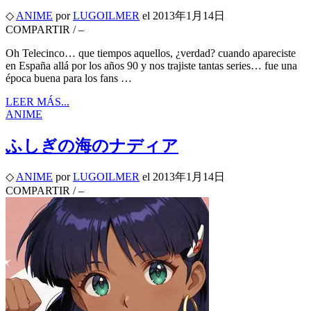
◇
ANIME
por
LUGOILMER
el
2013年1月14日
COMPARTIR
/
–
Oh Telecinco… que tiempos aquellos, ¿verdad? cuando apareciste
en España allá por los años 90 y nos trajiste tantas series… fue una
época buena para los fans …
LEER MÁS...
ANIME
ふしぎの海のナディア
◇
ANIME
por
LUGOILMER
el
2013年1月14日
COMPARTIR
/
–