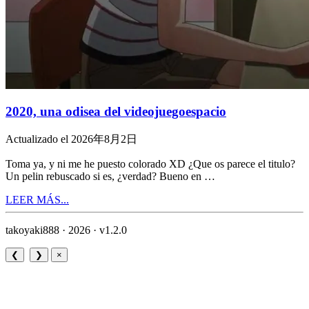
2020, una odisea del videojuegoespacio
Actualizado el 2026年8月2日
Toma ya, y ni me he puesto colorado XD ¿Que os parece el titulo?
Un pelin rebuscado si es, ¿verdad? Bueno en …
LEER MÁS...
takoyaki888 · 2026 ·
v1.2.0
❮
❯
×