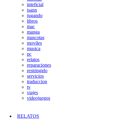
inteficial
isann
jugando
libros
mac
manga
mascotas
moviles
musica
pc
relatos
reparaciones
restringido
servicios
traduccion
tv
viajes
videojuegos
RELATOS