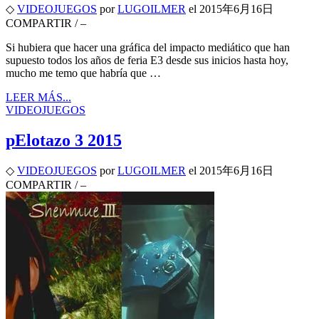
◇
VIDEOJUEGOS
por
LUGOILMER
el
2015年6月16日
COMPARTIR
/
–
Si hubiera que hacer una gráfica del impacto mediático que han
supuesto todos los años de feria E3 desde sus inicios hasta hoy,
mucho me temo que habría que …
LEER MÁS...
VIDEOJUEGOS
pElotazo 3 2015
◇
VIDEOJUEGOS
por
LUGOILMER
el
2015年6月16日
COMPARTIR
/
–