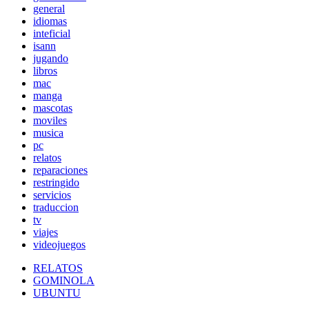
general
idiomas
inteficial
isann
jugando
libros
mac
manga
mascotas
moviles
musica
pc
relatos
reparaciones
restringido
servicios
traduccion
tv
viajes
videojuegos
RELATOS
GOMINOLA
UBUNTU