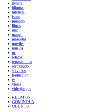
general
idiomas
inteficial
isann
jugando
libros
mac
manga
mascotas
moviles
musica
pc
relatos
reparaciones
restringido
servicios
traduccion
tv
viajes
videojuegos
RELATOS
GOMINOLA
UBUNTU