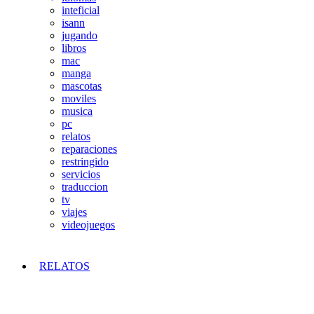
inteficial
isann
jugando
libros
mac
manga
mascotas
moviles
musica
pc
relatos
reparaciones
restringido
servicios
traduccion
tv
viajes
videojuegos
RELATOS