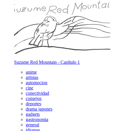
Suzume Red Mountain - Capítulo 1
anime
artistas
automocion
cine
conectividad
consejos
deportes
drama japones
gadgets
gastronomia
general
idiomas