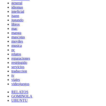
general
idiomas
inteficial
isann
jugando
libros
mac
manga
mascotas
moviles
musica
pc
relatos
reparaciones
restringido
servicios
traduccion
tv
viajes
videojuegos
RELATOS
GOMINOLA
UBUNTU