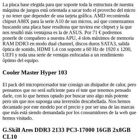
La placa base elegida para que soporte toda la estructura de nuestra
máquina de juegos está orientada a sacar todo el provecho del micro
y no tener que depender de una tarjeta gráfica. AMD recomienda
chipset A88X para la serie A10 de sus micros, así que comenzamos
buscando una placa base resultona que tuviera ese chipset y la que
nos resultó más ventajosa es la de ASUS. Por 71 € podremos
ponerle de compañero a nuestra APU, 4 slots máximos de memoria
RAM DDR3 en modo dual channel, discos duros SATA3, salida
óptica de sonido, HDMI 1.4 con soporte a 60 Hz de 1920 x 1200,
UEFI y toda una serie de ventajas enfocadas a un rendimiento
óptimo del equipo.
Cooler Master Hyper 103
El pack del microprocesador trae consigo un disipador de calor, pero
pensamos que no será suficiente para el tute que tenemos pensado
darle, con lo que hemos optado por buscar uno algo más potente
pero sin que nos suponga una inversión descabellada. Nos hemos
decantado por este modelo por el precio y por ser una de las marcas
que más está siendo demandada por los consumidores de la web que
hemos visitado.
G.Skill Ares DDR3 2133 PC3-17000 16GB 2x8GB
CL10