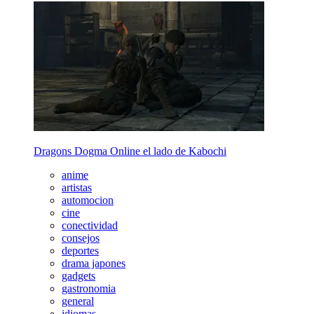
Dragons Dogma Online el lado de Kabochi
anime
artistas
automocion
cine
conectividad
consejos
deportes
drama japones
gadgets
gastronomia
general
idiomas