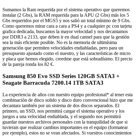
Sumamos la Ram requerida por el sistema operativo que queremos
instalar (2 Gbs), la RAM requerida para la APU (2 Gbs) más los 5
Gbs requeridos por el MGS5 y nos salió un total mínimo de 9 Gbs.
Como queremos mirar cara a cara a PS4 y a cualquier pc con tarjeta
grafica dedicada, buscamos la mayor velocidad y nos decantamos
por DDR3 a 2133, que deben ir en dual cannel para que la gestión
sea la más eficiente posible. No es la memoria de ultimísima
generación que permiten velocidades endiabladas, pero para un
presupuesto ajustado como el nuestro, y las características de micro
y placa que hemos elegido, creedme que está sobradísimo. El precio
de la pareja ronda los 82 €.
Samsung 850 Evo SSD Series 120GB SATA3 +
Seagate Barracuda 7200.14 1TB SATA3
La experiencia de años con nuestro equipo profesional* al tener esta
combinación de disco solido y disco duro convencional hizo que me
decantara también por un sistema de dos discos separados. El
primero, un SSD, nos permitirá cargar el sistema operativo y los
juegos a una velocidad endiablada, y el segundo nos permitirá
guardar nuestros archivos personales con la tranquilidad de que si
tuvierais que realizar cambios importantes en el equipo (formatear
por ejemplo), estos no se vean afectados. Si vuestros conocimientos