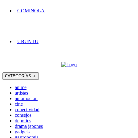
GOMINOLA
UBUNTU
CATEGORÍAS
＋
anime
artistas
automocion
cine
conectividad
consejos
deportes
drama japones
gadgets
gastronomia