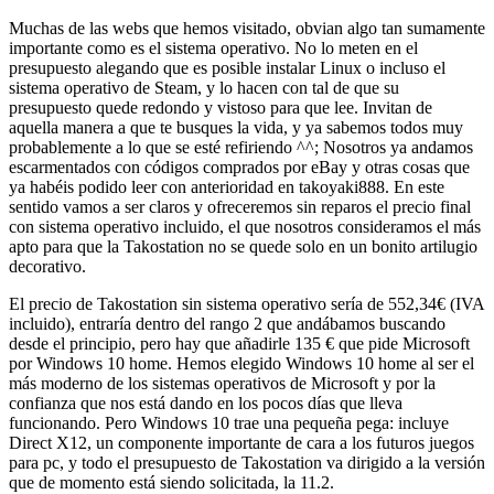
Muchas de las webs que hemos visitado, obvian algo tan sumamente
importante como es el sistema operativo. No lo meten en el
presupuesto alegando que es posible instalar Linux o incluso el
sistema operativo de Steam, y lo hacen con tal de que su
presupuesto quede redondo y vistoso para que lee. Invitan de
aquella manera a que te busques la vida, y ya sabemos todos muy
probablemente a lo que se esté refiriendo ^^; Nosotros ya andamos
escarmentados con códigos comprados por eBay y otras cosas que
ya habéis podido leer con anterioridad en takoyaki888. En este
sentido vamos a ser claros y ofreceremos sin reparos el precio final
con sistema operativo incluido, el que nosotros consideramos el más
apto para que la Takostation no se quede solo en un bonito artilugio
decorativo.
El precio de Takostation sin sistema operativo sería de 552,34€ (IVA
incluido), entraría dentro del rango 2 que andábamos buscando
desde el principio, pero hay que añadirle 135 € que pide Microsoft
por Windows 10 home. Hemos elegido Windows 10 home al ser el
más moderno de los sistemas operativos de Microsoft y por la
confianza que nos está dando en los pocos días que lleva
funcionando. Pero Windows 10 trae una pequeña pega: incluye
Direct X12, un componente importante de cara a los futuros juegos
para pc, y todo el presupuesto de Takostation va dirigido a la versión
que de momento está siendo solicitada, la 11.2.