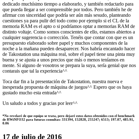
dedicado muchísimo tiempo a elaborarlo, y también redactarlo para
que pueda llegar a ser comprensible por todos. Pero también he de
afirmar con sinceridad que podría ser aún más sesudo, planteando
cuestiones ya para pulir del todo como por ejemplo si el CL de la
memoria RAM es el apto o si podríamos optar a memorias RAM de
distinto voltaje. Como somos conscientes de ello, estamos abiertos a
cualquier sugerencia o corrección. Tenéis que contar con que es un
presupuesto elaborado sobre papel y muchos componentes de la
noche a la mañana pueden desaparecer. Nos habría encantado hacer
de Takostation una máquina real, sobre el papel tiene una pinta muy
buena y se ajusta a unos precios que más o menos teníamos en
mente. Si alguno de vosotros se prepara la suya, sería genial que nos
contarais que tal la experiencia^^
Toca dar fin a la presentación de Takostation, nuestra nueva e
inesperada propuesta de máquina de juegos^^ Espero que os haya
gustado mucho esta entrada^^
Un saludo a todos y gracias por leer^^
*No revelaré de que equipo se trata, pero dejaré estos datos obtenidos con el benchmark
de HWiNFO32 para futuras consultas: 331394, 152828, 255247; 6513; 197.07, 485.91,
0.06
17 de julio de 2016