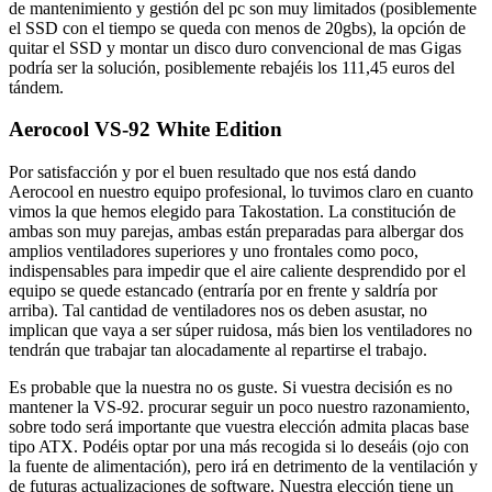
de mantenimiento y gestión del pc son muy limitados (posiblemente
el SSD con el tiempo se queda con menos de 20gbs), la opción de
quitar el SSD y montar un disco duro convencional de mas Gigas
podría ser la solución, posiblemente rebajéis los 111,45 euros del
tándem.
Aerocool VS-92 White Edition
Por satisfacción y por el buen resultado que nos está dando
Aerocool en nuestro equipo profesional, lo tuvimos claro en cuanto
vimos la que hemos elegido para Takostation. La constitución de
ambas son muy parejas, ambas están preparadas para albergar dos
amplios ventiladores superiores y uno frontales como poco,
indispensables para impedir que el aire caliente desprendido por el
equipo se quede estancado (entraría por en frente y saldría por
arriba). Tal cantidad de ventiladores nos os deben asustar, no
implican que vaya a ser súper ruidosa, más bien los ventiladores no
tendrán que trabajar tan alocadamente al repartirse el trabajo.
Es probable que la nuestra no os guste. Si vuestra decisión es no
mantener la VS-92. procurar seguir un poco nuestro razonamiento,
sobre todo será importante que vuestra elección admita placas base
tipo ATX. Podéis optar por una más recogida si lo deseáis (ojo con
la fuente de alimentación), pero irá en detrimento de la ventilación y
de futuras actualizaciones de software. Nuestra elección tiene un