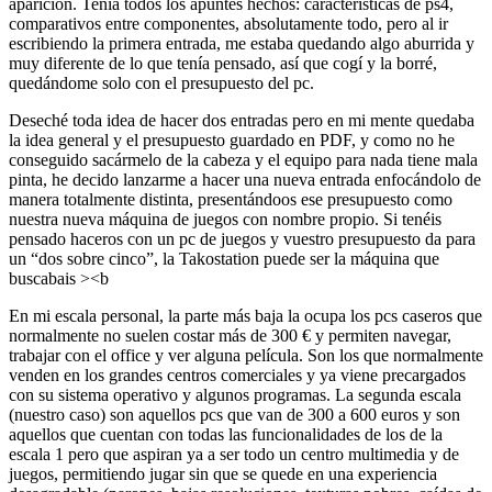
aparición. Tenía todos los apuntes hechos: características de ps4,
comparativos entre componentes, absolutamente todo, pero al ir
escribiendo la primera entrada, me estaba quedando algo aburrida y
muy diferente de lo que tenía pensado, así que cogí y la borré,
quedándome solo con el presupuesto del pc.
Deseché toda idea de hacer dos entradas pero en mi mente quedaba
la idea general y el presupuesto guardado en PDF, y como no he
conseguido sacármelo de la cabeza y el equipo para nada tiene mala
pinta, he decido lanzarme a hacer una nueva entrada enfocándolo de
manera totalmente distinta, presentándoos ese presupuesto como
nuestra nueva máquina de juegos con nombre propio. Si tenéis
pensado haceros con un pc de juegos y vuestro presupuesto da para
un “dos sobre cinco”, la Takostation puede ser la máquina que
buscabais ><b
En mi escala personal, la parte más baja la ocupa los pcs caseros que
normalmente no suelen costar más de 300 € y permiten navegar,
trabajar con el office y ver alguna película. Son los que normalmente
venden en los grandes centros comerciales y ya viene precargados
con su sistema operativo y algunos programas. La segunda escala
(nuestro caso) son aquellos pcs que van de 300 a 600 euros y son
aquellos que cuentan con todas las funcionalidades de los de la
escala 1 pero que aspiran ya a ser todo un centro multimedia y de
juegos, permitiendo jugar sin que se quede en una experiencia