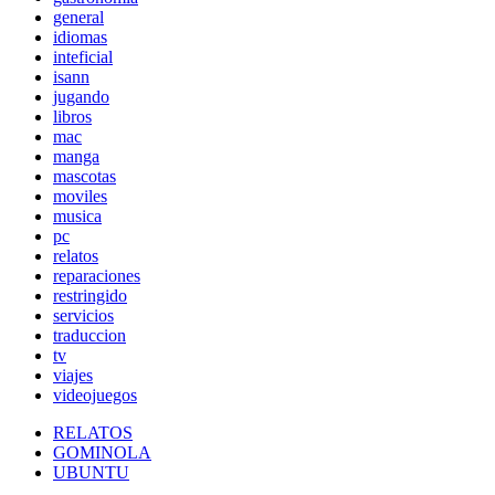
general
idiomas
inteficial
isann
jugando
libros
mac
manga
mascotas
moviles
musica
pc
relatos
reparaciones
restringido
servicios
traduccion
tv
viajes
videojuegos
RELATOS
GOMINOLA
UBUNTU