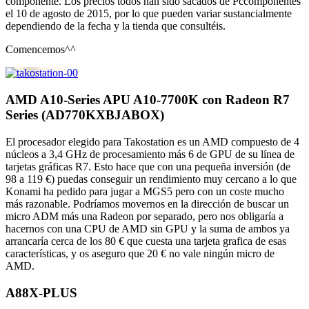
componente. Los precios todos han sido sacados de Pccomponentes
el 10 de agosto de 2015, por lo que pueden variar sustancialmente
dependiendo de la fecha y la tienda que consultéis.
Comencemos^^
AMD A10-Series APU A10-7700K con Radeon R7
Series (AD770KXBJABOX)
El procesador elegido para Takostation es un AMD compuesto de 4
núcleos a 3,4 GHz de procesamiento más 6 de GPU de su línea de
tarjetas gráficas R7. Esto hace que con una pequeña inversión (de
98 a 119 €) puedas conseguir un rendimiento muy cercano a lo que
Konami ha pedido para jugar a MGS5 pero con un coste mucho
más razonable. Podríamos movernos en la dirección de buscar un
micro ADM más una Radeon por separado, pero nos obligaría a
hacernos con una CPU de AMD sin GPU y la suma de ambos ya
arrancaría cerca de los 80 € que cuesta una tarjeta grafica de esas
características, y os aseguro que 20 € no vale ningún micro de
AMD.
A88X-PLUS