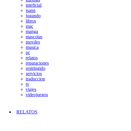
inteficial
isann
jugando
libros
mac
manga
mascotas
moviles
musica
pc
relatos
reparaciones
restringido
servicios
traduccion
tv
viajes
videojuegos
RELATOS