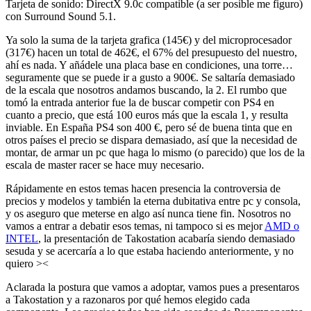
Tarjeta de sonido: DirectX 9.0c compatible (a ser posible me figuro)
con Surround Sound 5.1.
Ya solo la suma de la tarjeta grafica (145€) y del microprocesador
(317€) hacen un total de 462€, el 67% del presupuesto del nuestro,
ahí es nada. Y añádele una placa base en condiciones, una torre…
seguramente que se puede ir a gusto a 900€. Se saltaría demasiado
de la escala que nosotros andamos buscando, la 2. El rumbo que
tomó la entrada anterior fue la de buscar competir con PS4 en
cuanto a precio, que está 100 euros más que la escala 1, y resulta
inviable. En España PS4 son 400 €, pero sé de buena tinta que en
otros países el precio se dispara demasiado, así que la necesidad de
montar, de armar un pc que haga lo mismo (o parecido) que los de la
escala de master racer se hace muy necesario.
Rápidamente en estos temas hacen presencia la controversia de
precios y modelos y también la eterna dubitativa entre pc y consola,
y os aseguro que meterse en algo así nunca tiene fin. Nosotros no
vamos a entrar a debatir esos temas, ni tampoco si es mejor
AMD o
INTEL
, la presentación de Takostation acabaría siendo demasiado
sesuda y se acercaría a lo que estaba haciendo anteriormente, y no
quiero ><
Aclarada la postura que vamos a adoptar, vamos pues a presentaros
a Takostation y a razonaros por qué hemos elegido cada