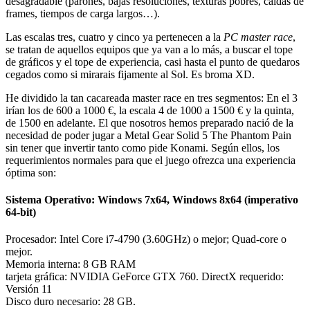
desagradable (parones, bajas resoluciones, texturas pobres, caídas de
frames, tiempos de carga largos…).
Las escalas tres, cuatro y cinco ya pertenecen a la
PC master race
,
se tratan de aquellos equipos que ya van a lo más, a buscar el tope
de gráficos y el tope de experiencia, casi hasta el punto de quedaros
cegados como si mirarais fijamente al Sol. Es broma XD.
He dividido la tan cacareada master race en tres segmentos: En el 3
irían los de 600 a 1000 €, la escala 4 de 1000 a 1500 € y la quinta,
de 1500 en adelante. El que nosotros hemos preparado nació de la
necesidad de poder jugar a Metal Gear Solid 5 The Phantom Pain
sin tener que invertir tanto como pide Konami. Según ellos, los
requerimientos normales para que el juego ofrezca una experiencia
óptima son:
Sistema Operativo: Windows 7x64, Windows 8x64 (imperativo
64-bit)
Procesador: Intel Core i7-4790 (3.60GHz) o mejor; Quad-core o
mejor.
Memoria interna: 8 GB RAM
tarjeta gráfica: NVIDIA GeForce GTX 760. DirectX requerido:
Versión 11
Disco duro necesario: 28 GB.