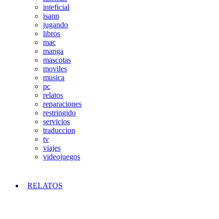
inteficial
isann
jugando
libros
mac
manga
mascotas
moviles
musica
pc
relatos
reparaciones
restringido
servicios
traduccion
tv
viajes
videojuegos
RELATOS