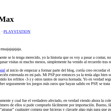
jMax
N
·
PLAYSTATION
muajajajajaja.
 se lo tenga merecido, yo la historia que os voy a pasar a contar, no 
nar visitas ni mucho menos, simplemente ha venido al recuerdo tras ree
onté
al inicio de empezar a formar parte del blog, corría creo recordar 
a recién estrenada en mi país. Mi PSP por entonces ya la tenía algo bien 
istido los refritos -3-) y otros tantos de nueva hornada. Yo en verdad 
er seguramente los juegos más raros que hayan salido en PSP, se trata
camente y cual fue el verdadero afectado, en verdad viendo ahora la col
imero de ellos si pude comprarlo fácilmente por importación. Bueno, fá
a “atrapar” cualquier compra que hicieras y clavarte algo más para qu