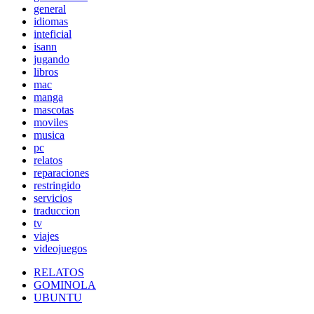
general
idiomas
inteficial
isann
jugando
libros
mac
manga
mascotas
moviles
musica
pc
relatos
reparaciones
restringido
servicios
traduccion
tv
viajes
videojuegos
RELATOS
GOMINOLA
UBUNTU