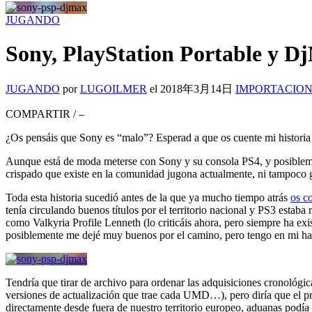
JUGANDO
Sony, PlayStation Portable y D
JUGANDO
por
LUGOILMER
el
2018年3月14日
IMPORTACIO
COMPARTIR
/
–
¿Os pensáis que Sony es “malo”? Esperad a que os cuente mi historia 
Aunque está de moda meterse con Sony y su consola PS4, y posiblemente
crispado que existe en la comunidad jugona actualmente, ni tampoco ga
Toda esta historia sucedió antes de la que ya mucho tiempo atrás
os c
tenía circulando buenos títulos por el territorio nacional y PS3 estab
como Valkyria Profile Lenneth (lo criticáis ahora, pero siempre ha ex
posiblemente me dejé muy buenos por el camino, pero tengo en mi hab
Tendría que tirar de archivo para ordenar las adquisiciones cronológi
versiones de actualización que trae cada UMD…), pero diría que el pr
directamente desde fuera de nuestro territorio europeo, aduanas podí