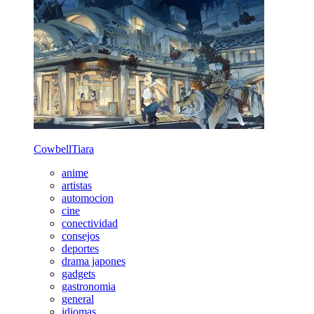
CowbellTiara
anime
artistas
automocion
cine
conectividad
consejos
deportes
drama japones
gadgets
gastronomia
general
idiomas