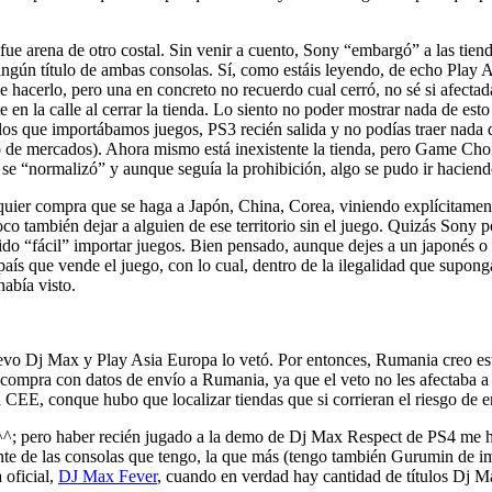
fue arena de otro costal. Sin venir a cuento, Sony “embargó” a las tie
ngún título de ambas consolas. Sí, como estáis leyendo, de echo Play Asi
hacerlo, pero una en concreto no recuerdo cual cerró, no sé si afectada d
 en la calle al cerrar la tienda. Lo siento no poder mostrar nada de es
os que importábamos juegos, PS3 recién salida y no podías traer nada d
o de mercados). Ahora mismo está inexistente la tienda, pero Game Choi
se “normalizó” y aunque seguía la prohibición, algo se pudo ir haciend
uier compra que se haga a Japón, China, Corea, viniendo explícitamente 
co también dejar a alguien de ese territorio sin el juego. Quizás Sony 
ido “fácil” importar juegos. Bien pensado, aunque dejes a un japonés o
país que vende el juego, con lo cual, dentro de la ilegalidad que supong
abía visto.
evo Dj Max y Play Asia Europa lo vetó. Por entonces, Rumania creo est
a compra con datos de envío a Rumania, ya que el veto no les afectaba
 CEE, conque hubo que localizar tiendas que si corrieran el riesgo de e
 ^^; pero haber recién jugado a la demo de Dj Max Respect de PS4 me ha
nte de las consolas que tengo, la que más (tengo también Gurumin de 
 oficial,
DJ Max Fever
, cuando en verdad hay cantidad de títulos Dj