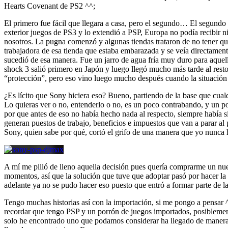
Hearts Covenant de PS2 ^^;
El primero fue fácil que llegara a casa, pero el segundo… El segundo 
exterior juegos de PS3 y lo extendió a PSP, Europa no podía recibir ni
nosotros. La pugna comenzó y algunas tiendas trataron de no tener que 
trabajadora de esa tienda que estaba embarazada y se veía directamente
sucedió de esa manera. Fue un jarro de agua fría muy duro para aquell
shock 3 salió primero en Japón y luego llegó mucho más tarde al rest
“protección”, pero eso vino luego mucho después cuando la situación 
¿Es lícito que Sony hiciera eso? Bueno, partiendo de la base que cualq
Lo quieras ver o no, entenderlo o no, es un poco contrabando, y un po
por que antes de eso no había hecho nada al respecto, siempre había s
generan puestos de trabajo, beneficios e impuestos que van a parar al 
Sony, quien sabe por qué, cortó el grifo de una manera que yo nunca h
A mí me pilló de lleno aquella decisión pues quería comprarme un nu
momentos, así que la solución que tuve que adoptar pasó por hacer l
adelante ya no se pudo hacer eso puesto que entró a formar parte de la
Tengo muchas historias así con la importación, si me pongo a pensar
recordar que tengo PSP y un porrón de juegos importados, posibleme
solo he encontrado uno que podamos considerar ha llegado de manera