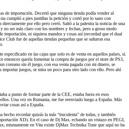
ndas de importación. Decretó que ninguna tienda podía vender al
a cumplió a pies juntillas la petición y cortó por lo sano con
irectamente por ello pero cerró. Saltó a la palestra la noticia de una
to y no ser más claro con los nombres y fechas, pero a groso modo
e importación, ni siquiera mandos y cosas así (recordad que el dual
ce Club fue de aquellas tiendas pequeñas que se saltaron esa
o.
especificado en las cajas que solo es de venta en aquellos países, sí.
por entonces quería fomentar la compra de juegos por el store de PS3,
 un coreano sin él juego, con esa venta pagada con mi dinero, se
a importar juegos, se mira un poco para otro lado con ello. Pero ahí
aba a punto de formar parte de la CEE, estaba fuera en esos
 a ellos. Una vez en Rumania, me fue reenviado luego a España. Más
nviar cosas así a España.
 hecho recordar quizás la más “truculenta” de todas, y también
importación XD). En el caso de Dj Max, echando un vistazo en PEGI,
 Max, mismamente en Vita existe DjMax Technika Tune que aquí no ha