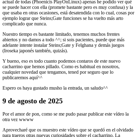
actual de todas (Phoenicis PlayOnLinux) apenas he podido ver qué
se puede hacer con ella (promete bastante pero es muy confusa) y la
que usaba en otras ocasiones, está desatendida con lo cual, cosas por
ejemplo lograr que Steins;Gate funciones se ha vuelto más arto
complicado que nunca.
Nuestro tiempo es bastante limitado, tenemos muchos frentes
abiertos y no damos a todo ^^; si sois pacientes, puede que más
adelante intente instalar Steins;Gate y Felghana y demás juegos
(Iroseka japonés también, quizás).
Y bueno, eso es todo cuanto podemos contaros de este nuevo
cacharrino que hemos pillado. Como es habitual en nosotros,
cualquier novedad que tengamos, tened por seguro que lo
publicaremos aquí^^
Espero os haya gustado musho la entrada, un saludo^^
9 de agosto de 2025
Por el amor de pon, como se me pudo pasar publicar este vídeo la
otra vez wwww
Aprovecharé que os muestro este vídeo que se quedó en el olvidado
para traeros otras nuevas curiosidades sobre el cacharrino. La