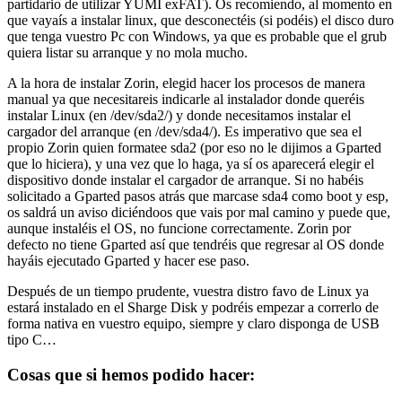
partidario de utilizar YUMI exFAT). Os recomiendo, al momento en
que vayaís a instalar linux, que desconectéis (si podéis) el disco duro
que tenga vuestro Pc con Windows, ya que es probable que el grub
quiera listar su arranque y no mola mucho.
A la hora de instalar Zorin, elegid hacer los procesos de manera
manual ya que necesitareis indicarle al instalador donde queréis
instalar Linux (en /dev/sda2/) y donde necesitamos instalar el
cargador del arranque (en /dev/sda4/). Es imperativo que sea el
propio Zorin quien formatee sda2 (por eso no le dijimos a Gparted
que lo hiciera), y una vez que lo haga, ya sí os aparecerá elegir el
dispositivo donde instalar el cargador de arranque. Si no habéis
solicitado a Gparted pasos atrás que marcase sda4 como boot y esp,
os saldrá un aviso diciéndoos que vais por mal camino y puede que,
aunque instaléis el OS, no funcione correctamente. Zorin por
defecto no tiene Gparted así que tendréis que regresar al OS donde
hayáis ejecutado Gparted y hacer ese paso.
Después de un tiempo prudente, vuestra distro favo de Linux ya
estará instalado en el Sharge Disk y podréis empezar a correrlo de
forma nativa en vuestro equipo, siempre y claro disponga de USB
tipo C…
Cosas que si hemos podido hacer: