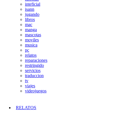
inteficial
isann
jugando
libros
mac
manga
mascotas
moviles
musica
pc
relatos
reparaciones
restringido
servicios
traduccion
tv
viajes
videojuegos
RELATOS