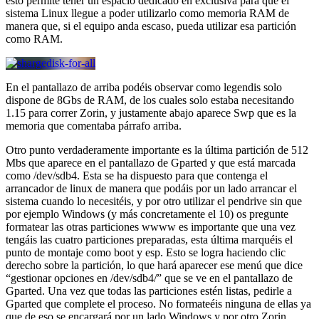
esto permite tener un espacio dedicado en exclusiva para que el
sistema Linux llegue a poder utilizarlo como memoria RAM de
manera que, si el equipo anda escaso, pueda utilizar esa partición
como RAM.
En el pantallazo de arriba podéis observar como legendis solo
dispone de 8Gbs de RAM, de los cuales solo estaba necesitando
1.15 para correr Zorin, y justamente abajo aparece Swp que es la
memoria que comentaba párrafo arriba.
Otro punto verdaderamente importante es la última partición de 512
Mbs que aparece en el pantallazo de Gparted y que está marcada
como /dev/sdb4. Esta se ha dispuesto para que contenga el
arrancador de linux de manera que podáis por un lado arrancar el
sistema cuando lo necesitéis, y por otro utilizar el pendrive sin que
por ejemplo Windows (y más concretamente el 10) os pregunte
formatear las otras particiones wwww es importante que una vez
tengáis las cuatro particiones preparadas, esta última marquéis el
punto de montaje como boot y esp. Esto se logra haciendo clic
derecho sobre la partición, lo que hará aparecer ese menú que dice
“gestionar opciones en /dev/sdb4/” que se ve en el pantallazo de
Gparted. Una vez que todas las particiones estén listas, pedirle a
Gparted que complete el proceso. No formateéis ninguna de ellas ya
que de eso se encargará por un lado Windows y por otro Zorin