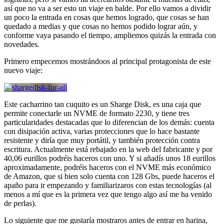
así que no va a ser esto un viaje en balde. Por ello vamos a dividir
un poco la entrada en cosas que hemos logrado, que cosas se han
quedado a medias y que cosas no hemos podido lograr aún, y
conforme vaya pasando el tiempo, ampliemos quizás la entrada con
novedades.
Primero empecemos mostrándoos al principal protagonista de este
nuevo viaje:
Este cacharrino tan cuquito es un Sharge Disk, es una caja que
permite conectarle un NVME de formato 2230, y tiene tres
particularidades destacadas que lo diferencian de los demás: cuenta
con disipación activa, varias protecciones que lo hace bastante
resistente y diría que muy portátil, y también protección contra
escritura. Actualmente está rebajado en la web del fabricante y por
40,06 eurillos podréis haceros con uno. Y si añadís unos 18 eurillos
aproximadamente, podréis haceros con el NVME más económico
de Amazon, que si bien solo cuenta con 128 Gbs, puede haceros el
apaño para ir empezando y familiarizaros con estas tecnologías (al
menos a mí que es la primera vez que tengo algo así me ha venido
de perlas).
Lo siguiente que me gustaría mostraros antes de entrar en harina,