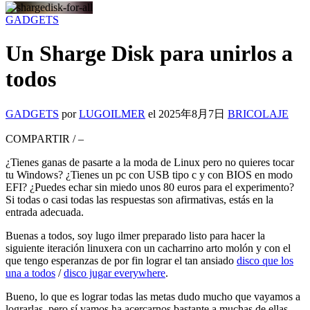
GADGETS
Un Sharge Disk para unirlos a
todos
GADGETS
por
LUGOILMER
el
2025年8月7日
BRICOLAJE
COMPARTIR
/
–
¿Tienes ganas de pasarte a la moda de Linux pero no quieres tocar
tu Windows? ¿Tienes un pc con USB tipo c y con BIOS en modo
EFI? ¿Puedes echar sin miedo unos 80 euros para el experimento?
Si todas o casi todas las respuestas son afirmativas, estás en la
entrada adecuada.
Buenas a todos, soy lugo ilmer preparado listo para hacer la
siguiente iteración linuxera con un cacharrino arto molón y con el
que tengo esperanzas de por fin lograr el tan ansiado
disco que los
una a todos
/
disco jugar everywhere
.
Bueno, lo que es lograr todas las metas dudo mucho que vayamos a
lograrlas, pero sí vamos ha acercarnos bastante a muchas de ellas,