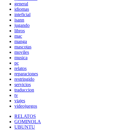
general
idiomas
inteficial
isann
jugando
libros
mac
manga
mascotas
moviles
musica
pc
relatos
reparaciones
restringido
servicios
traduccion
tv
viajes
videojuegos
RELATOS
GOMINOLA
UBUNTU