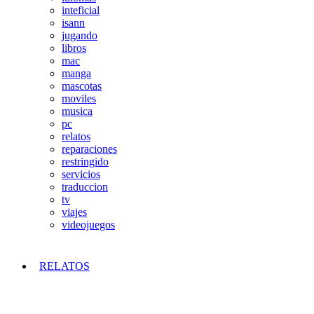
inteficial
isann
jugando
libros
mac
manga
mascotas
moviles
musica
pc
relatos
reparaciones
restringido
servicios
traduccion
tv
viajes
videojuegos
RELATOS