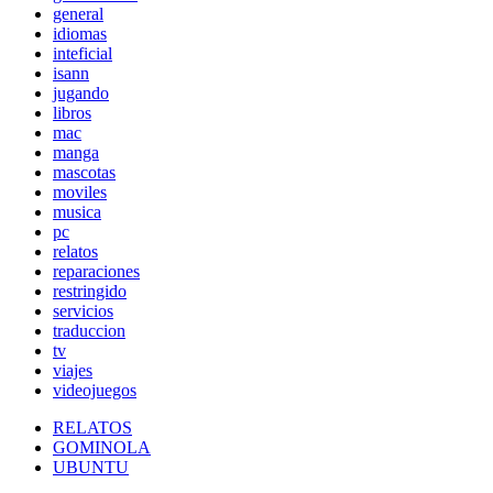
general
idiomas
inteficial
isann
jugando
libros
mac
manga
mascotas
moviles
musica
pc
relatos
reparaciones
restringido
servicios
traduccion
tv
viajes
videojuegos
RELATOS
GOMINOLA
UBUNTU