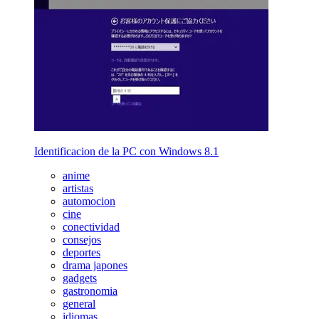
Identificacion de la PC con Windows 8.1
anime
artistas
automocion
cine
conectividad
consejos
deportes
drama japones
gadgets
gastronomia
general
idiomas