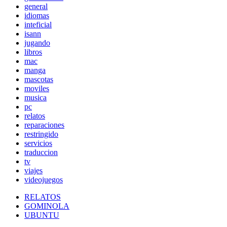
general
idiomas
inteficial
isann
jugando
libros
mac
manga
mascotas
moviles
musica
pc
relatos
reparaciones
restringido
servicios
traduccion
tv
viajes
videojuegos
RELATOS
GOMINOLA
UBUNTU