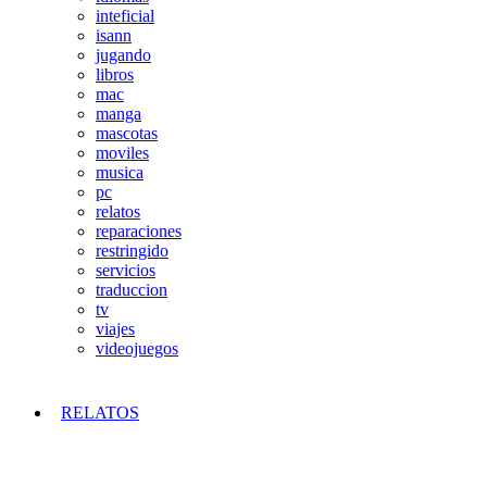
inteficial
isann
jugando
libros
mac
manga
mascotas
moviles
musica
pc
relatos
reparaciones
restringido
servicios
traduccion
tv
viajes
videojuegos
RELATOS