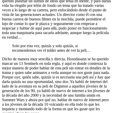
querido plasmar un sumun de ideas que tenía en mente, y para darlas
vida ha elegido por telón de fondo un tema que ha tratado varias
veces a lo largo de su carrera, pero enfocándolo desde el punto de
vista de las generaciones actuales. Un director como él con una
buena carrera de buenos filmes en la mochila, puede permitirse el
lujo de contar lo que le plazca y seguramente con empezar a
negociar y hablar de aquí para allá, pudo poner en funcionamiento
toda una maquinaria para sacarla adelante, aunque luego la película
en verdad…
Solo por esta vez, quizás y solo quizás, si
recomendemos ver el tráiler antes de ver la peli…
Dicho de manera muy sencilla y directa, Hosodasann se ha querido
marcar un 13 Sentinels en toda regla, y aquí es donde comienza la
mejor manera de poder hablar de esta peli sin entrar en detalles de la
trama y quien sabe animaros a verla aunque no nos guste para nada.
Porque oye, quién sabe, quizás si es necesaria una peli así y hay que
darla quizás no una oportunidad, sino dos. Ya habló de internet del
lado de la aventura en su peli de Digimon a aquellos jóvenes de la
generación de los 90, ya habló de nuevo de internet a los jóvenes de
la década del año 2000 y la necesidad de una familia unida en
Summer Wars y ahora por qué no, hablar de nuevo de internet pero
a los jóvenes de la década 10 volcando en ella todo lo que les
inquieta y montando todo de la forma en que les guste que les