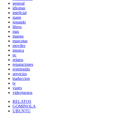
general
idiomas
inteficial
isann
jugando
libros
mac
manga
mascotas
moviles
musica
pc
relatos
reparaciones
restringido
servicios
traduccion
tv
viajes
videojuegos
RELATOS
GOMINOLA
UBUNTU