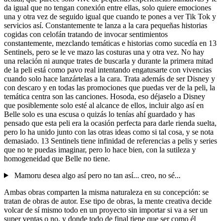
da igual que no tengan conexión entre ellas, solo quiere emociones
una y otra vez de seguido igual que cuando te pones a ver Tik Tok y
servicios así. Constantemente te lanza a la cara pequeñas historias
cogidas con celofán tratando de invocar sentimientos
constantemente, mezclando temáticas e historias como sucedía en 13
Sentinels, pero se le ve mazo las costuras una y otra vez. No hay
una relación ni aunque trates de buscarla y durante la primera mitad
de la peli está como pavo real intentando engatusarte con vivencias
cuando solo hace lanzártelas a la cara. Trata además de ser Disney y
con descaro y en todas las promociones que puedas ver de la peli, la
temática centra son las canciones. Hosoda, eso déjaselo a Disney
que posiblemente solo esté al alcance de ellos, incluir algo así en
Belle solo es una escusa o quizás lo tenías ahí guardado y has
pensado que esta peli era la ocasión perfecta para darle rienda suelta,
pero lo ha unido junto con las otras ideas como si tal cosa, y se nota
demasiado. 13 Sentinels tiene infinidad de referencias a pelis y series
que no te puedas imaginar, pero lo hace bien, con la sutileza y
homogeneidad que Belle no tiene.
Mamoru desea algo así pero no tan así... creo, no sé...
Ambas obras comparten la misma naturaleza en su concepción: se
tratan de obras de autor. Ese tipo de obras, la mente creativa decide
volcar de sí mismo todo en un proyecto sin importar si va a ser un
super ventas o no, y donde todo de final tiene que ser como él