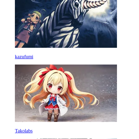
kazufumi
Takolabs