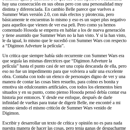
hay una consecución en sus obras pero con una personalidad muy
distinta y diferenciada. En cambio Belle parece que vuelves a
Summer Wars versión 2.0, con más efectos y pirotecnia, pero
básicamente te encuentras lo mismo y eso es un super plus negativo
para aquellos que vienen de ver esa peli. Pero como ya hemos
comentado Hosoda se emperra en hablar a los de nueva generación
y tiene asumido que Summer Wars no la han visto. Y si la han visto,
le da igual, lo mismo que le sucedió con Summer Wars con respecto
a “Digimon Adveture la película”.
Un critica que siempre había sido recurrente con Summer Wars era
que seguía las mismas directrices que “Digimon Adveture la
película” hasta el punto casi de ser una copia descarada de ella, pero
eso no fue un impedimento para que volviera a salir una excelente
obra. Contaba con todo un elenco de personajes digno de ver y una
manera de contar las cosas bien resuelto, para colmo es bonita y
emotiva sin edulcorantes artificiales, con todos los elementos bien
situados y en su punto, como pienso Hosoda pensó debía contar esa
historia por entonces. Y desde ese enfoque, después de darle
infinidad de vueltas para tratar de digerir Belle, me encontré a mi
mismo siendo el mismo criticón de Summer Wars venido de
Digimon.
Escribir y desarrollar un texto de crítica y opinión no es para nada
nuestra manera de hacer las cosas, pero tenia ganas de despacharme