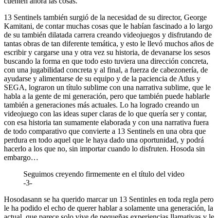
cuenten ahora las cosas.
13 Sentinels también surgió de la necesidad de su director, George
Kamitani, de contar muchas cosas que le habían fascinado a lo largo
de su también dilatada carrera creando videojuegos y disfrutando de
tantas obras de tan diferente temática, y esto le llevó muchos años de
escribir y cargarse una y otra vez su historia, de devanarse los sesos
buscando la forma en que todo esto tuviera una dirección concreta,
con una jugabilidad concreta y al final, a fuerza de cabezonería, de
ayudarse y alimentarse de su equipo y de la paciencia de Atlus y
SEGA, lograron un título sublime con una narrativa sublime, que le
habla a la gente de mi generación, pero que también puede hablarle
también a generaciones más actuales. Lo ha logrado creando un
videojuego con las ideas super claras de lo que quería ser y contar,
con esa historia tan sumamente elaborada y con una narrativa fuera
de todo comparativo que convierte a 13 Sentinels en una obra que
perdura en todo aquel que le haya dado una oportunidad, y podrá
hacerlo a los que no, sin importar cuando lo disfruten. Hosoda sin
embargo…
Seguimos creyendo firmemente en el título del video
-3-
Hosodasann se ha querido marcar un 13 Sentinles en toda regla pero
le ha podido el echo de querer hablar a solamente una generación, la
actual, que parece solo vive de pequeñas experiencias llamativas y le