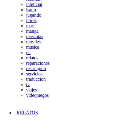
inteficial
isann
jugando
libros
mac
manga
mascotas
moviles
musica
pc
relatos
reparaciones
restringido
servicios
traduccion
tv
viajes
videojuegos
RELATOS