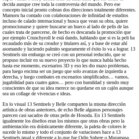
decida aunque cree toda la controversia del mundo. Pero ese
concepto inicial pronto cobran dos direcciones totalmente diferentes.
Mamoru ha contado con colaboraciones de infinidad de estudios
incluso de calado internacional y busca que vean su obra, quiere
promocionarse y quiere buscarse un hueco al lado de pelis de las
cuales trata de parecerse, de hecho es descarada la promoción que
por ejemplo Crunchyroll le está dando, hablando que si es la peli ha
recaudado más de su creador y titulares así, y a base de estar ahí
asomando y luciendo palmito seguramente el éxito lo va a lograr. 13
Sentinels sin embargo se creó con un personal reducido, que se
propuso incluir en su nuevo proyecto lo que nunca había hecho
hasta ese momento, escenarios 3D y eso les dio mazo problemas,
para luego encima ser un juego que solo avanzas de izquierda a
derecha, y luego combates en escenarios simplificados… vamos,
jugabilidad para cuatro gatos… pero con humildad y siendo muy
conscientes de que su idea merece no quedarse en un cajón aunque
sea un collage de vivencias e ideas.
En lo visual 13 Sentinels y Belle comparten la misma dirección
artística de obras anteriores, de echo Belle algunos personajes
parecen casi sacados de otras pelis de Hosoda. En 13 Sentinels
igualmente los diseños eran los mismos que otras obras pero la
ambientación era drásticamente diferente, la paleta de colores le
sucede lo mismo y todo el conjunto de variaciones hace a 13
Sentinels igual y diferente a lo que fue Odin Sphere o Muramasa,