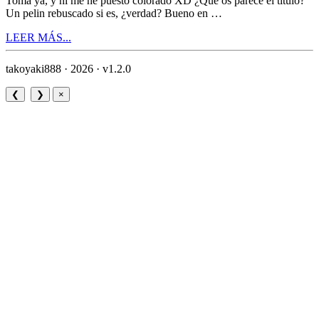
Toma ya, y ni me he puesto colorado XD ¿Que os parece el titulo?
Un pelin rebuscado si es, ¿verdad? Bueno en …
LEER MÁS...
takoyaki888 · 2026 ·
v1.2.0
❮
❯
×