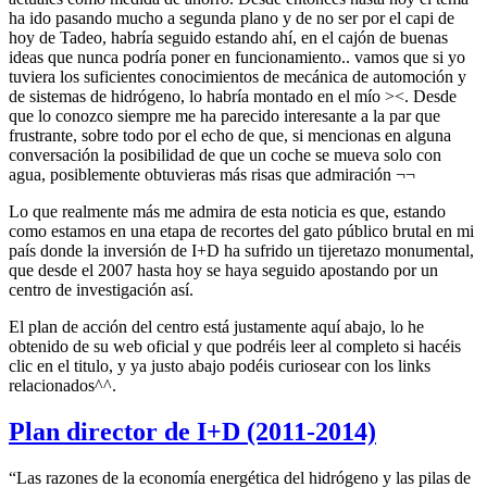
ha ido pasando mucho a segunda plano y de no ser por el capi de
hoy de Tadeo, habría seguido estando ahí, en el cajón de buenas
ideas que nunca podría poner en funcionamiento.. vamos que si yo
tuviera los suficientes conocimientos de mecánica de automoción y
de sistemas de hidrógeno, lo habría montado en el mío ><. Desde
que lo conozco siempre me ha parecido interesante a la par que
frustrante, sobre todo por el echo de que, si mencionas en alguna
conversación la posibilidad de que un coche se mueva solo con
agua, posiblemente obtuvieras más risas que admiración ¬¬
Lo que realmente más me admira de esta noticia es que, estando
como estamos en una etapa de recortes del gato público brutal en mi
país donde la inversión de I+D ha sufrido un tijeretazo monumental,
que desde el 2007 hasta hoy se haya seguido apostando por un
centro de investigación así.
El plan de acción del centro está justamente aquí abajo, lo he
obtenido de su web oficial y que podréis leer al completo si hacéis
clic en el titulo, y ya justo abajo podéis curiosear con los links
relacionados^^.
Plan director de I+D (2011-2014)
“Las razones de la economía energética del hidrógeno y las pilas de