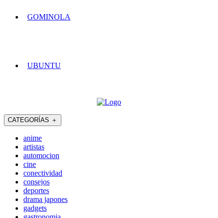
GOMINOLA
UBUNTU
CATEGORÍAS
＋
anime
artistas
automocion
cine
conectividad
consejos
deportes
drama japones
gadgets
gastronomia