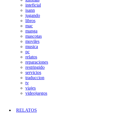
inteficial
isann
jugando
libros
mac
manga
mascotas
moviles
musica
pc
relatos
reparaciones
restringido
servicios
traduccion
tv
viajes
videojuegos
RELATOS