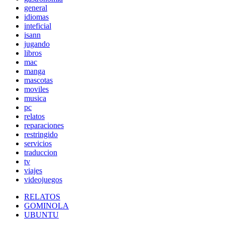
general
idiomas
inteficial
isann
jugando
libros
mac
manga
mascotas
moviles
musica
pc
relatos
reparaciones
restringido
servicios
traduccion
tv
viajes
videojuegos
RELATOS
GOMINOLA
UBUNTU