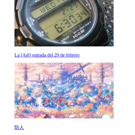
La [Adj] entrada del 29 de febrero
防人