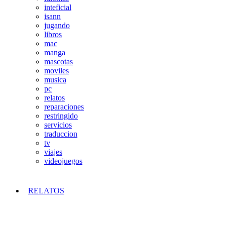
inteficial
isann
jugando
libros
mac
manga
mascotas
moviles
musica
pc
relatos
reparaciones
restringido
servicios
traduccion
tv
viajes
videojuegos
RELATOS