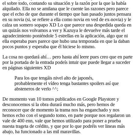
el sobre todo, contando su situación y la razón por la que la había
alquilado. Ella no se amilana que le cuente las razones pero parece
que el echo de que durante el tiempo que han pasado juntos pensara
en su novia (si, se refiere a ella como novia en ved de ex-novia) y le
calza un somero sopapo XD Lo que parece una despedida queda en
un quizás nos volvamos a ver y Kazuya le devuelve más tarde el
agradecimiento poniéndole 5 estrellas en la aplicación, algo que ni
ella esperaba pues parece que hubo una temporada en que la daban
pocos puntos y esperaba que él hiciese lo mismo.
La cosa no quedará ahí… pero hasta ahí leere pues creo que en parte
por la portada de la entrada podeís intuir que puede llegar a suceder
en páginas siguientes XD
Para los que tengáis nivel alto de japonés,
probablemente el vídeo tenga bastantes spoilers así que
absteneros de verlo ^^;
De momento van 10 tomos publicados en Google Playstore y
desconocemos si la obra durará mucho más, pero hemos de
reconocer que de momento la trama nos ha enganchado y nos
hemos echo con el segundo tomo, en parte porque nos regalaron un
vale de 400 enn, vale que hemos utilizado para poner a prueba
nuesta trageta de crédito, y que por lo que podréis ver lineas más
abajo, ha funcionado a las mil maravillas.