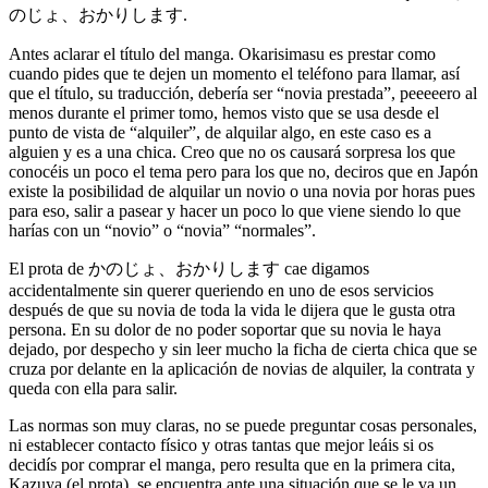
のじょ、おかりします.
Antes aclarar el título del manga. Okarisimasu es prestar como
cuando pides que te dejen un momento el teléfono para llamar, así
que el título, su traducción, debería ser “novia prestada”, peeeeero al
menos durante el primer tomo, hemos visto que se usa desde el
punto de vista de “alquiler”, de alquilar algo, en este caso es a
alguien y es a una chica. Creo que no os causará sorpresa los que
conocéis un poco el tema pero para los que no, deciros que en Japón
existe la posibilidad de alquilar un novio o una novia por horas pues
para eso, salir a pasear y hacer un poco lo que viene siendo lo que
harías con un “novio” o “novia” “normales”.
El prota de かのじょ、おかりします cae digamos
accidentalmente sin querer queriendo en uno de esos servicios
después de que su novia de toda la vida le dijera que le gusta otra
persona. En su dolor de no poder soportar que su novia le haya
dejado, por despecho y sin leer mucho la ficha de cierta chica que se
cruza por delante en la aplicación de novias de alquiler, la contrata y
queda con ella para salir.
Las normas son muy claras, no se puede preguntar cosas personales,
ni establecer contacto físico y otras tantas que mejor leáis si os
decidís por comprar el manga, pero resulta que en la primera cita,
Kazuya (el prota), se encuentra ante una situación que se le va un