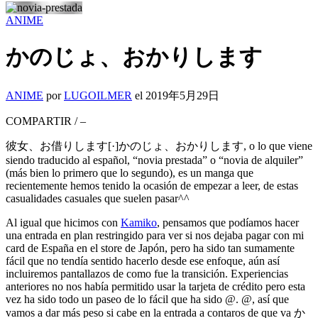
ANIME
かのじょ、おかりします
ANIME
por
LUGOILMER
el
2019年5月29日
COMPARTIR
/
–
彼女、お借りします[·]かのじょ、おかりします, o lo que viene
siendo traducido al español, “novia prestada” o “novia de alquiler”
(más bien lo primero que lo segundo), es un manga que
recientemente hemos tenido la ocasión de empezar a leer, de estas
casualidades casuales que suelen pasar^^
Al igual que hicimos con
Kamiko
, pensamos que podíamos hacer
una entrada en plan restringido para ver si nos dejaba pagar con mi
card de España en el store de Japón, pero ha sido tan sumamente
fácil que no tendía sentido hacerlo desde ese enfoque, aún así
incluiremos pantallazos de como fue la transición. Experiencias
anteriores no nos había permitido usar la tarjeta de crédito pero esta
vez ha sido todo un paseo de lo fácil que ha sido @. @, así que
vamos a dar más peso si cabe en la entrada a contaros de que va か