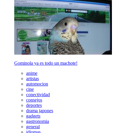
Gominola ya es todo un machote!
anime
artistas
automocion
cine
conectividad
consejos
deportes
drama japones
gadgets
gastronomia
general
idiomas