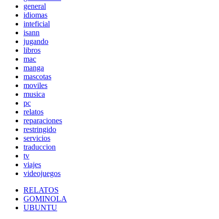
general
idiomas
inteficial
isann
jugando
libros
mac
manga
mascotas
moviles
musica
pc
relatos
reparaciones
restringido
servicios
traduccion
tv
viajes
videojuegos
RELATOS
GOMINOLA
UBUNTU