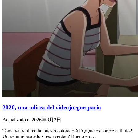
2020, una odisea del videojuegoespacio
Actualizado el 2026年8月2日
Toma ya, y ni me he puesto colorado XD ¿Que os parece el titulo?
Un pelin rebuscado si es, ¿verdad? Bueno en …