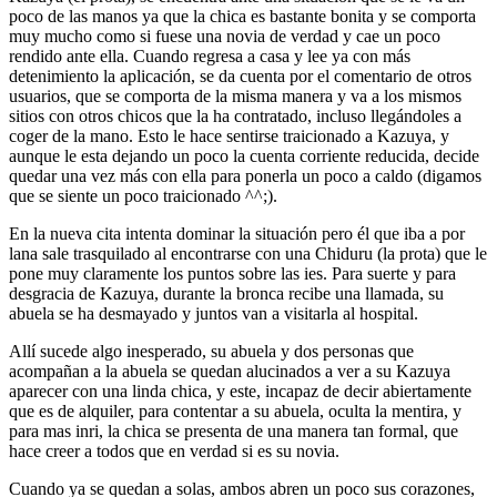
poco de las manos ya que la chica es bastante bonita y se comporta
muy mucho como si fuese una novia de verdad y cae un poco
rendido ante ella. Cuando regresa a casa y lee ya con más
detenimiento la aplicación, se da cuenta por el comentario de otros
usuarios, que se comporta de la misma manera y va a los mismos
sitios con otros chicos que la ha contratado, incluso llegándoles a
coger de la mano. Esto le hace sentirse traicionado a Kazuya, y
aunque le esta dejando un poco la cuenta corriente reducida, decide
quedar una vez más con ella para ponerla un poco a caldo (digamos
que se siente un poco traicionado ^^;).
En la nueva cita intenta dominar la situación pero él que iba a por
lana sale trasquilado al encontrarse con una Chiduru (la prota) que le
pone muy claramente los puntos sobre las ies. Para suerte y para
desgracia de Kazuya, durante la bronca recibe una llamada, su
abuela se ha desmayado y juntos van a visitarla al hospital.
Allí sucede algo inesperado, su abuela y dos personas que
acompañan a la abuela se quedan alucinados a ver a su Kazuya
aparecer con una linda chica, y este, incapaz de decir abiertamente
que es de alquiler, para contentar a su abuela, oculta la mentira, y
para mas inri, la chica se presenta de una manera tan formal, que
hace creer a todos que en verdad si es su novia.
Cuando ya se quedan a solas, ambos abren un poco sus corazones,