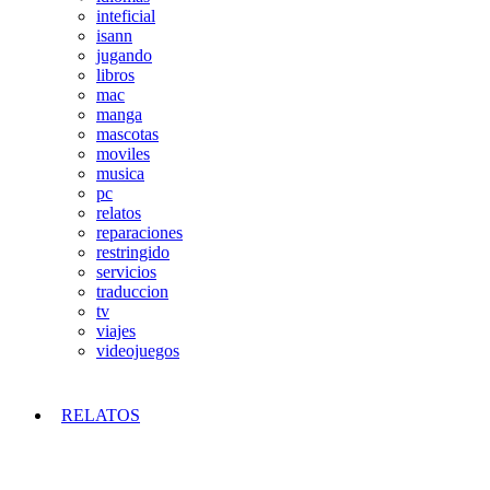
inteficial
isann
jugando
libros
mac
manga
mascotas
moviles
musica
pc
relatos
reparaciones
restringido
servicios
traduccion
tv
viajes
videojuegos
RELATOS