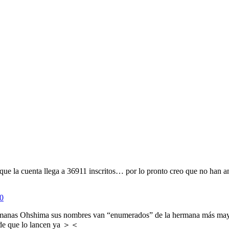
 que la cuenta llega a 36911 inscritos… por lo pronto creo que no han a
80
hermanas Ohshima sus nombres van “enumerados” de la hermana más may
s de que lo lancen ya ＞＜