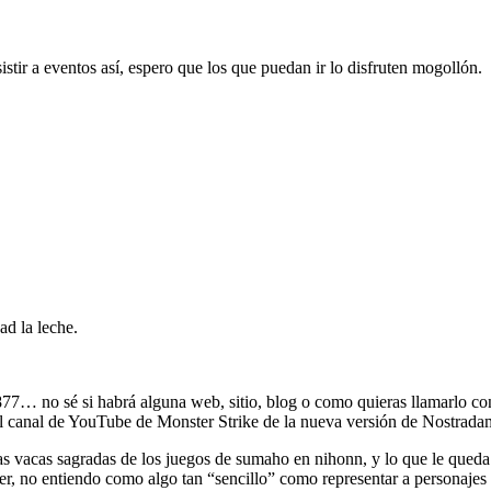
tir a eventos así, espero que los que puedan ir lo disfruten mogollón.
ad la leche.
877… no sé si habrá alguna web, sitio, blog o como quieras llamarlo c
del canal de YouTube de Monster Strike de la nueva versión de Nostrada
s vacas sagradas de los juegos de sumaho en nihonn, y lo que le qued
r, no entiendo como algo tan “sencillo” como representar a personajes e