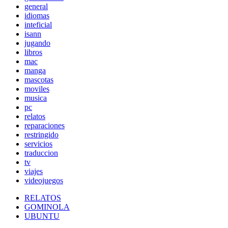
general
idiomas
inteficial
isann
jugando
libros
mac
manga
mascotas
moviles
musica
pc
relatos
reparaciones
restringido
servicios
traduccion
tv
viajes
videojuegos
RELATOS
GOMINOLA
UBUNTU