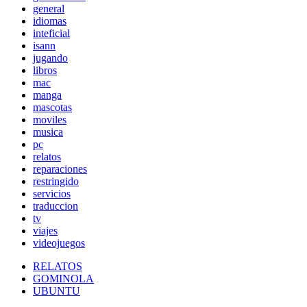
general
idiomas
inteficial
isann
jugando
libros
mac
manga
mascotas
moviles
musica
pc
relatos
reparaciones
restringido
servicios
traduccion
tv
viajes
videojuegos
RELATOS
GOMINOLA
UBUNTU