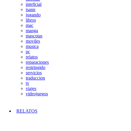
inteficial
isann
jugando
libros
mac
manga
mascotas
moviles
musica
pc
relatos
reparaciones
restringido
servicios
traduccion
tv
viajes
videojuegos
RELATOS