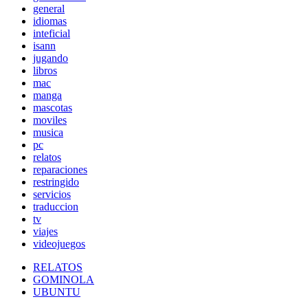
general
idiomas
inteficial
isann
jugando
libros
mac
manga
mascotas
moviles
musica
pc
relatos
reparaciones
restringido
servicios
traduccion
tv
viajes
videojuegos
RELATOS
GOMINOLA
UBUNTU