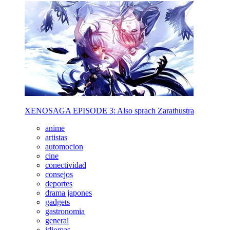
XENOSAGA EPISODE 3: Also sprach Zarathustra
anime
artistas
automocion
cine
conectividad
consejos
deportes
drama japones
gadgets
gastronomia
general
idiomas