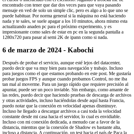
encontrado con tener que dar dos veces para que vaya pasando
mensaje en ved de solo un simple clic, pero es algo a lo que uno se
puede habituar. Por norma general si la máquina no está haciendo
nada y te sales, se suele apagar a los 10 minutos, ahora mismo esta
actualizando anaden pc para el próximo experimento, y es
impresionante como sales de estar en pc en la segunda pantalla a
1280x720 para pasar al semi 2K de ipann como si nada.
6 de marzo de 2024 - Kabochi
Después de probar el servicio, aunque esté lejos del datacenter,
puedo decir que va muy bien para navegación y trabajo. Incluso
para juegos como el que estamos probando en este post. Me gustaría
probar juegos FPS y aunque cuando probamos Control, no me iba
tan mal al moverme. Para un juego rápido que requiere precisión al
apuntar, puede ser un poco inviable. Sin embargo, como amante de
las redes, puedo decir que haciendo pruebas de descarga de archivos
y otras actividades, incluso haciéndolas desde aquí hasta Francia,
puedo notar que la conexión en velocidad apenas disminuye.
Incluso he llegado a descargar archivos a casi toda la velocidad
constante desde mi casa hacia el servidor, lo cual es envidiable.
Incluso con mi conexión dedicada, a menudo cae a favor de la
distancia, mientras que la conexión de Shadow es bastante alta,
incluso a distancia. A continuación, un test hacia el país de Paca la