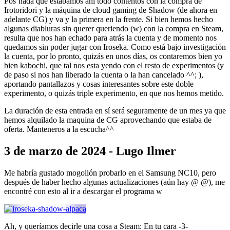
Pos’nada que estábamos ahí todo contentos con la compra de
Irotoridori y la máquina de cloud gaming de Shadow (de ahora en
adelante CG) y va y la primera en la frente. Si bien hemos hecho
algunas diabluras sin querer queriendo (w) con la compra en Steam,
resulta que nos han echado para atrás la cuenta y de momento nos
quedamos sin poder jugar con Iroseka. Como está bajo investigación
la cuenta, por lo pronto, quizás en unos días, os contaremos bien yo
bien kabochi, que tal nos esta yendo con el resto de experimentos (y
de paso si nos han liberado la cuenta o la han cancelado ^^; ),
aportando pantallazos y cosas interesantes sobre este doble
experimento, o quizás triple experimento, en que nos hemos metido.
La duración de esta entrada en sí será seguramente de un mes ya que
hemos alquilado la maquina de CG aprovechando que estaba de
oferta. Manteneros a la escucha^^
3 de marzo de 2024 - Lugo Ilmer
Me habría gustado mogollón probarlo en el Samsung NC10, pero
después de haber hecho algunas actualizaciones (aún hay @ @), me
encontré con esto al ir a descargar el programa w
Ah, y queríamos decirle una cosa a Steam: En tu cara -3-