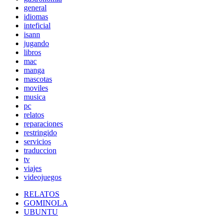
general
idiomas
inteficial
isann
jugando
libros
mac
manga
mascotas
moviles
musica
pc
relatos
reparaciones
restringido
servicios
traduccion
tv
viajes
videojuegos
RELATOS
GOMINOLA
UBUNTU