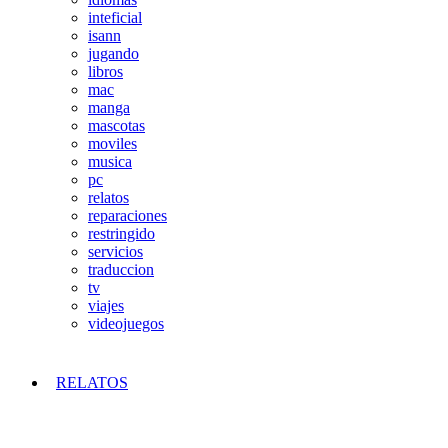
inteficial
isann
jugando
libros
mac
manga
mascotas
moviles
musica
pc
relatos
reparaciones
restringido
servicios
traduccion
tv
viajes
videojuegos
RELATOS