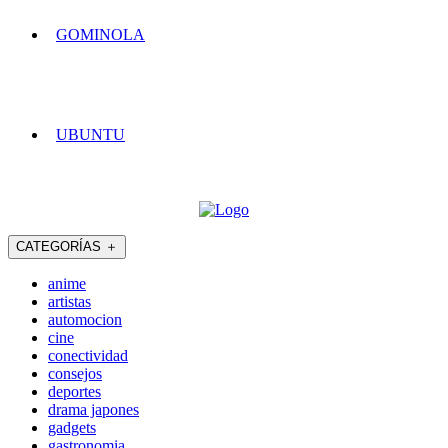
GOMINOLA
UBUNTU
CATEGORÍAS
＋
anime
artistas
automocion
cine
conectividad
consejos
deportes
drama japones
gadgets
gastronomia