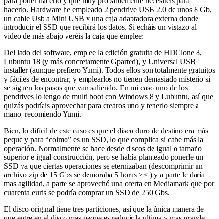
para poder hacerlo y que muy probablemente necesitéis para
hacerlo. Hardware he empleado 2 pendrive USB 2.0 de unos 8 Gb,
un cable Usb a Mini USB y una caja adaptadora externa donde
introducir el SSD que recibirá los datos. Si echáis un vistazo al
video de más abajo veréis la caja que emplee:
Del lado del software, emplee la edición gratuita de HDClone 8,
Lubuntu 18 (y más concretamente Gparted), y Universal USB
installer (aunque prefiero Yumi). Todos ellos son totalmente gratuitos
y fáciles de encontrar, y emplearlos no tienen demasiado misterio si
se siguen los pasos que van saliendo. En mi caso uno de los
pendrives lo tengo de multi boot con Windows 8 y Lubuntu, así que
quizás podríais aprovechar para crearos uno y tenerlo siempre a
mano, recomiendo Yumi.
Bien, lo difícil de este caso es que el disco duro de destino era más
peque y para “colmo” es un SSD, lo que complica si cabe más la
operación. Normalmente se hace desde discos de igual o tamaño
superior e igual construcción, pero se había planteado ponerle un
SSD ya que ciertas operaciones se eternizaban (descomprimir un
archivo zip de 15 Gbs se demoraba 5 horas >< ) y a parte le daría
mas agilidad, a parte se aprovechó una oferta en Mediamark que por
cuarenta euris se podría comprar un SSD de 250 Gbs.
El disco original tiene tres particiones, así que la única manera de
que entre en el disco mas peque es reducir la ultima y mas grande