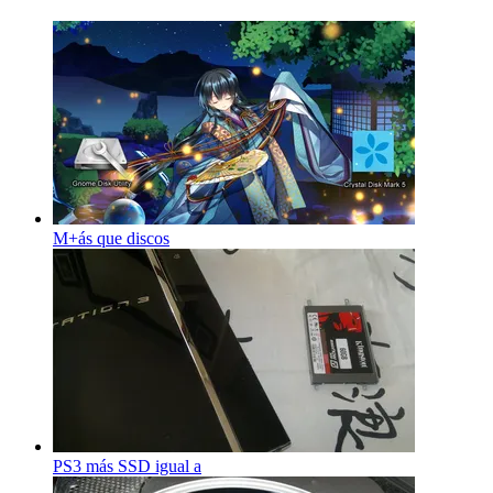
M+ás que discos
PS3 más SSD igual a