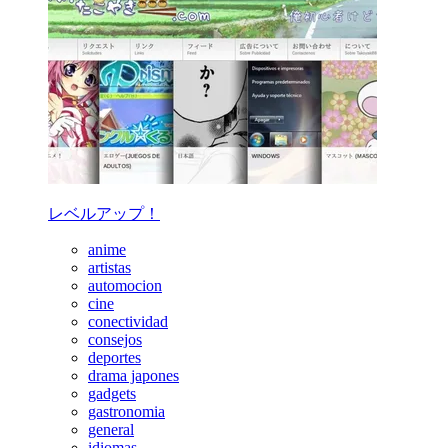
レベルアップ！
anime
artistas
automocion
cine
conectividad
consejos
deportes
drama japones
gadgets
gastronomia
general
idiomas