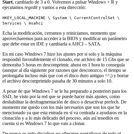
Start
, cambiarlo de 3 a 0. Volvemos a pulsar Windows + R y
ejecutamos
regedit
y vamos a esta dirección:
HKEY_LOCAL_MACHINE \ System \ CurrentControlSet \
Services \ msahci
Echa la modificación, cerramos y reiniciamos, momento que
aprovecharemos para acceder a la BIOS y modificar un parámetro
que debe estar en IDE y cambiarla a AHCI – SATA.
En mi caso Windows 7 hizo los ajustes por si solo y la máquina
respondió favorablemente el clonado, ese archivo de 15 Gbs que se
demoraba 5 horas en descomprimir, ahora en 1 hora lo conseguía
(aunque al día siguiente por razones que desconozco, el tiempo se
prolongaba incluso más que con el disco duro antiguo ^^;) y borrar
el archivo descomprimido pasaba de 30 minutos a solo 10.
A pesar de que Windows 7 se le ha preparado a posteriori para los
SSD, he visto por la red que se puede hacer más ajustes, como
deshabilitar la desfragmentación de disco o desactivar prefech. De
momento me quedo con los más necesarios que son los que he
mencionado ya que esta entrada en sí va centrada a ayudaros en la
clonación y a lo más delicado del proceso, aún así tenedlos en
cuenta si es Windows 7 lo que vais a clonar.
De nuevo os pido disculpas no ofreceros pantallazos de todo el