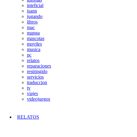
inteficial
isann
jugando
libros
mac
manga
mascotas
moviles
musica
pc
relatos
reparaciones
restringido
servicios
traduccion
tv
viajes
videojuegos
RELATOS