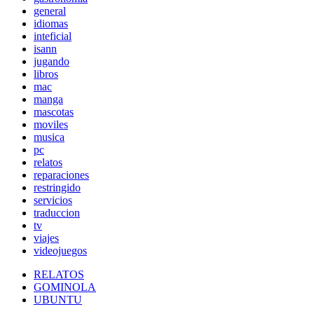
general
idiomas
inteficial
isann
jugando
libros
mac
manga
mascotas
moviles
musica
pc
relatos
reparaciones
restringido
servicios
traduccion
tv
viajes
videojuegos
RELATOS
GOMINOLA
UBUNTU