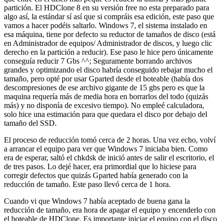
partición. El HDClone 8 en su versión free no esta preparado para
algo así, la estándar sí así que si compráis esa edición, este paso que
vamos a hacer podéis saltarlo. Windows 7, el sistema instalado en
esa máquina, tiene por defecto su reductor de tamaños de disco (está
en Administrador de equipos/ Administrador de discos, y luego clic
derecho en la partición a reducir). Ese paso le hice pero únicamente
conseguía reducir 7 Gbs ^^; Seguramente borrando archivos
grandes y optimizando el disco habría conseguido rebajar mucho el
tamaño, pero opté por usar Gparted desde el boteable (había dos
descompresiones de ese archivo gigante de 15 gbs pero es que la
maquina requería más de media hora en borrarlos del todo (quizás
más) y no disponía de excesivo tiempo). No empleé calculadora,
solo hice una estimación para que quedara el disco por debajo del
tamaño del SSD.
El proceso de reducción tomó cerca de 2 horas. Una vez echo, volví
a arrancar el equipo para ver que Windows 7 iniciaba bien. Como
era de esperar, saltó el chkdsk de inició antes de salir el escritorio, el
de tres pasos. Lo dejé hacer, era primordial que lo hiciese para
corregir defectos que quizás Gparted había generado con la
reducción de tamaño. Este paso llevó cerca de 1 hora.
Cuando vi que Windows 7 había aceptado de buena gana la
reducción de tamaño, era hora de apagar el equipo y encenderlo con
el boteable de HDClone. Es importante iniciar el equipo con el disco