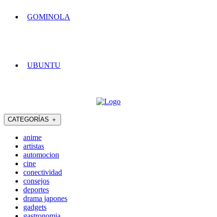
GOMINOLA
UBUNTU
CATEGORÍAS
＋
anime
artistas
automocion
cine
conectividad
consejos
deportes
drama japones
gadgets
gastronomia