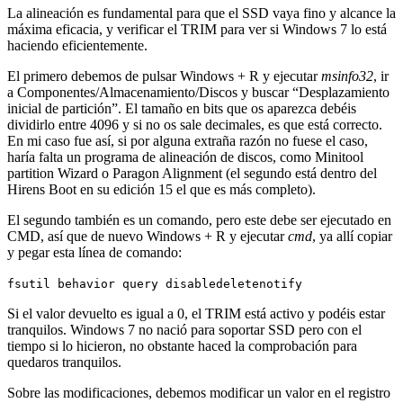
La alineación es fundamental para que el SSD vaya fino y alcance la
máxima eficacia, y verificar el TRIM para ver si Windows 7 lo está
haciendo eficientemente.
El primero debemos de pulsar Windows + R y ejecutar
msinfo32
, ir
a Componentes/Almacenamiento/Discos y buscar “Desplazamiento
inicial de partición”. El tamaño en bits que os aparezca debéis
dividirlo entre 4096 y si no os sale decimales, es que está correcto.
En mi caso fue así, si por alguna extraña razón no fuese el caso,
haría falta un programa de alineación de discos, como Minitool
partition Wizard o Paragon Alignment (el segundo está dentro del
Hirens Boot en su edición 15 el que es más completo).
El segundo también es un comando, pero este debe ser ejecutado en
CMD, así que de nuevo Windows + R y ejecutar
cmd
, ya allí copiar
y pegar esta línea de comando:
fsutil behavior query disabledeletenotify
Si el valor devuelto es igual a 0, el TRIM está activo y podéis estar
tranquilos. Windows 7 no nació para soportar SSD pero con el
tiempo si lo hicieron, no obstante haced la comprobación para
quedaros tranquilos.
Sobre las modificaciones, debemos modificar un valor en el registro