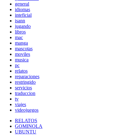
general
idiomas
inteficial
isann
jugando
libros
mac
manga
mascotas
moviles
musica
pc
relatos
reparaciones
restringido
servicios
traduccion
tv
viajes
videojuegos
RELATOS
GOMINOLA
UBUNTU