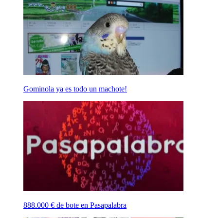
Gominola ya es todo un machote!
888.000 € de bote en Pasapalabra