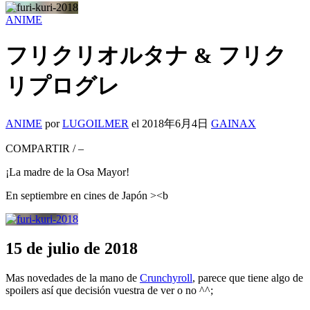
ANIME
フリクリオルタナ & フリク
リプログレ
ANIME
por
LUGOILMER
el
2018年6月4日
GAINAX
COMPARTIR
/
–
¡La madre de la Osa Mayor!
En septiembre en cines de Japón ><b
15 de julio de 2018
Mas novedades de la mano de
Crunchyroll
, parece que tiene algo de
spoilers así que decisión vuestra de ver o no ^^;