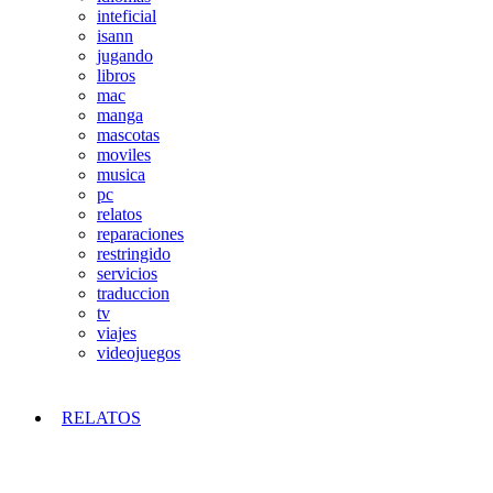
inteficial
isann
jugando
libros
mac
manga
mascotas
moviles
musica
pc
relatos
reparaciones
restringido
servicios
traduccion
tv
viajes
videojuegos
RELATOS