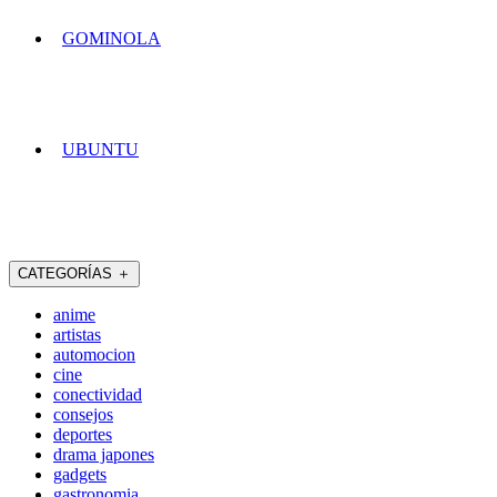
GOMINOLA
UBUNTU
CATEGORÍAS
＋
anime
artistas
automocion
cine
conectividad
consejos
deportes
drama japones
gadgets
gastronomia