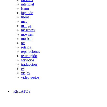
inteficial
isann
jugando
libros
mac
manga
mascotas
moviles
musica
pc
relatos
reparaciones
restringido
servicios
traduccion
tv
viajes
videojuegos
RELATOS