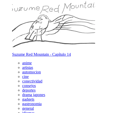
Suzume Red Mountain - Capítulo 14
anime
artistas
automocion
cine
conectividad
consejos
deportes
drama japones
gadgets
gastronomia
general
idiomas