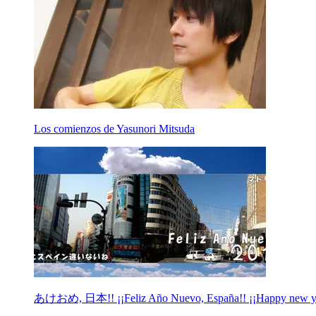
Los comienzos de Yasunori Mitsuda
あけおめ, 日本!! ¡¡Feliz Año Nuevo, España!! ¡¡Happy new year