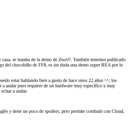
r casa, se trataba de la demo de
Zwei!!
. También tenemos publicado
uego del chocobillo de FF8, es sin duda una demo super REA por lo
puedo estar hablando bien a gusto de hace unos 22 años ^^; los
r a andar pues requiere de un hardware muy específico y muy
 echar a andar.
nglés y tiene un poco de spoilers, pero permite combatir con Cloud,