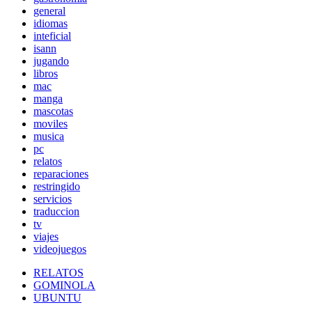
general
idiomas
inteficial
isann
jugando
libros
mac
manga
mascotas
moviles
musica
pc
relatos
reparaciones
restringido
servicios
traduccion
tv
viajes
videojuegos
RELATOS
GOMINOLA
UBUNTU