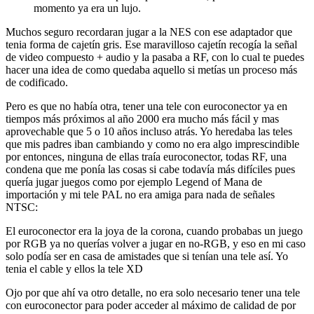
momento ya era un lujo.
Muchos seguro recordaran jugar a la NES con ese adaptador que
tenia forma de cajetín gris. Ese maravilloso cajetín recogía la señal
de video compuesto + audio y la pasaba a RF, con lo cual te puedes
hacer una idea de como quedaba aquello si metías un proceso más
de codificado.
Pero es que no había otra, tener una tele con euroconector ya en
tiempos más próximos al año 2000 era mucho más fácil y mas
aprovechable que 5 o 10 años incluso atrás. Yo heredaba las teles
que mis padres iban cambiando y como no era algo imprescindible
por entonces, ninguna de ellas traía euroconector, todas RF, una
condena que me ponía las cosas si cabe todavía más difíciles pues
quería jugar juegos como por ejemplo Legend of Mana de
importación y mi tele PAL no era amiga para nada de señales
NTSC:
El euroconector era la joya de la corona, cuando probabas un juego
por RGB ya no querías volver a jugar en no-RGB, y eso en mi caso
solo podía ser en casa de amistades que si tenían una tele así. Yo
tenia el cable y ellos la tele XD
Ojo por que ahí va otro detalle, no era solo necesario tener una tele
con euroconector para poder acceder al máximo de calidad de por