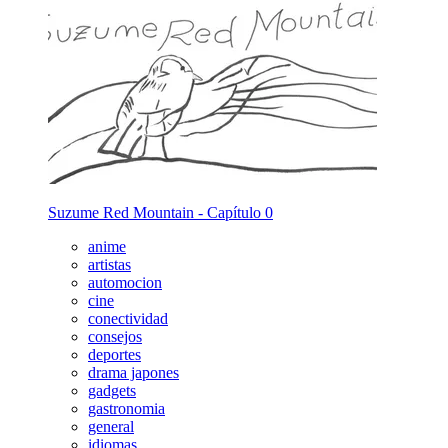
Suzume Red Mountain - Capítulo 0
anime
artistas
automocion
cine
conectividad
consejos
deportes
drama japones
gadgets
gastronomia
general
idiomas