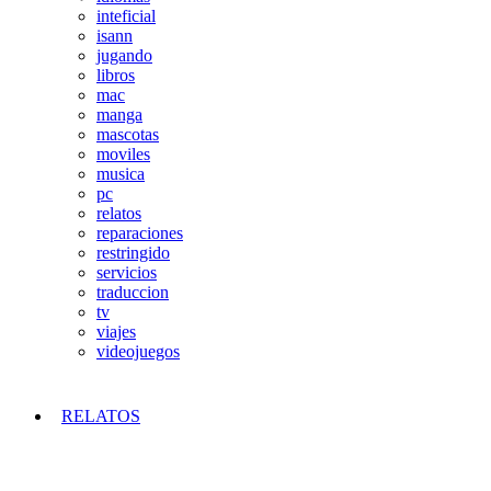
inteficial
isann
jugando
libros
mac
manga
mascotas
moviles
musica
pc
relatos
reparaciones
restringido
servicios
traduccion
tv
viajes
videojuegos
RELATOS