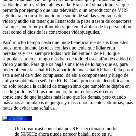
salida de audio y vídeo, ahí es nada. Era su máxima virtud, ya que
permitía por ejemplo que una televisión o un reproductor de VHS
aglutinara en un solo puerto una suerte de salidas y entradas de
video y audio sin tener que llenar toda la parte trasera de conectores,
era un estándar muy difundido y que en el ámbito de lo personal fue
casi como el dios de las conexiones videojueguiles.
Pasó mucho tiempo hasta que pude beneficiarme de sus bondades
pues normalmente las teles con las que tenía que lidiar eran
heredadas y casi siempre todas incluían entrada de RF, lo que
suponía estar en el rango más bajo de todo el escalafón de calidad de
video y audio. Para que os hagáis una idea de lo bajo que es, para
poder obtener la señal RGB a partir de una señal RF hace falta pasar
esta a señal de video compuesto, de ahí a componentes y luego de
ahí ya se obtenía la señal de RGB. Cada proceso de decodificación
no solo reducía la calidad de imagen sino que también te dejaba en
ese lugar de los 50 fps que bueno, tu por entonces no eras
consciente de que jugabas más lento que los demás, pero cuando
más años acumulabas de juegos y más conocimientos adquirías, más
tratas de evitar una señal así.
Una dreamcast conectada por RF seleccionado modo
de 50/60Hz ahora puede parecer baladí, pero en su