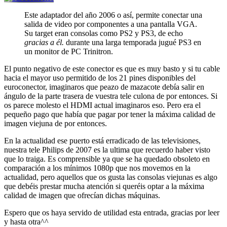
Este adaptador del año 2006 o así, permite conectar una
salida de video por componentes a una pantalla VGA.
Su target eran consolas como PS2 y PS3, de echo
gracias a él.
durante una larga temporada jugué PS3 en
un monitor de PC Trinitron.
El punto negativo de este conector es que es muy basto y si tu cable
hacia el mayor uso permitido de los 21 pines disponibles del
euroconector, imaginaros que peazo de mazacote debía salir en
ángulo de la parte trasera de vuestra tele culona de por entonces. Si
os parece molesto el HDMI actual imaginaros eso. Pero era el
pequeño pago que había que pagar por tener la máxima calidad de
imagen viejuna de por entonces.
En la actualidad ese puerto está erradicado de las televisiones,
nuestra tele Philips de 2007 es la ultima que recuerdo haber visto
que lo traiga. Es comprensible ya que se ha quedado obsoleto en
comparación a los mínimos 1080p que nos movemos en la
actualidad, pero aquellos que os gusta las consolas viejunas es algo
que debéis prestar mucha atención si queréis optar a la máxima
calidad de imagen que ofrecían dichas máquinas.
Espero que os haya servido de utilidad esta entrada, gracias por leer
y hasta otra^^