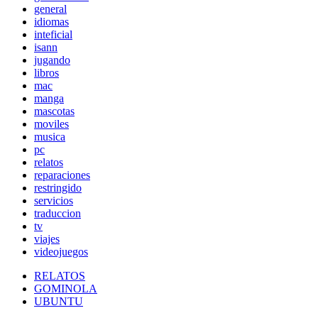
general
idiomas
inteficial
isann
jugando
libros
mac
manga
mascotas
moviles
musica
pc
relatos
reparaciones
restringido
servicios
traduccion
tv
viajes
videojuegos
RELATOS
GOMINOLA
UBUNTU