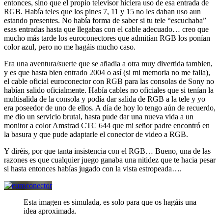
entonces, sino que el propio televisor hiciera uso de esa entrada de
RGB. Había teles que los pines 7, 11 y 15 no les daban uso aun
estando presentes. No había forma de saber si tu tele “escuchaba”
esas entradas hasta que llegabas con el cable adecuado… creo que
mucho más tarde los euroconectores que admitían RGB los ponían
color azul, pero no me hagáis mucho caso.
Era una aventura/suerte que se añadia a otra muy divertida tambien,
y es que hasta bien entrado 2004 o así (si mi memoria no me falla),
el cable oficial euroconector con RGB para las consolas de Sony no
habían salido oficialmente. Había cables no oficiales que si tenían la
multisalida de la consola y podía dar salida de RGB a la tele y yo
era poseedor de uno de ellos. A día de hoy lo tengo aún de recuerdo,
me dio un servicio brutal, hasta pude dar una nueva vida a un
monitor a color Amstrad CTC 644 que mi señor padre encontró en
la basura y que pude adaptarle el conector de video a RGB.
Y diréis, por que tanta insistencia con el RGB… Bueno, una de las
razones es que cualquier juego ganaba una nitidez que te hacia pesar
si hasta entonces habías jugado con la vista estropeada….
Esta imagen es simulada, es solo para que os hagáis una
idea aproximada.