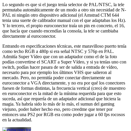
Lo segundo es que si el juego tenía selector de PAL/NTSC, la tele
permutaba automáticamente de un modo a otro sin necesidad de N-
PAL ni ningún otro dispositivo adicional (el Amstrad CTM 644
tenia una suerte de calibrador manual con el que adaptabas los Hz).
Y lo tercero, el propio euroconector traía un pin en concreto, el 16,
que hacía que cuando encendías la consola, la tele se cambiaba
directamente al euroconector.
Entrando en especificaciones técnicas, este maravilloso puerto tenía
como techo RGB a 480p si era señal NTSC y 576p en PAL.
Admitía Super Vídeo que con un adaptador como el de la foto
podías convertirse el SCART a Super Vídeo, y si ya tenías uno con
switch, podías hacer pasara de ser de salida a entrada de vídeo,
necesario para por ejemplo los últimos VHS que salieron al
mercado. Pero, no permitía poder conectar directamente un
euroconector a VGA directamente, y no era por qué los conectores
fuesen de formas distintas, la frecuencia vertical (creo) de muestreo
en euroconector es la mitad de la mínima requerida para que esto
suceda, así que requería de un adaptador adicional que hiciera la
magia. Ya habría sido lo más de lo más, el sumun del gaming
viejuno, poder haber hecho eso, pero creedme que tener por
entonces una PS2 por RGB era como poder jugar a 60 fps rocosos
en la actualidad.