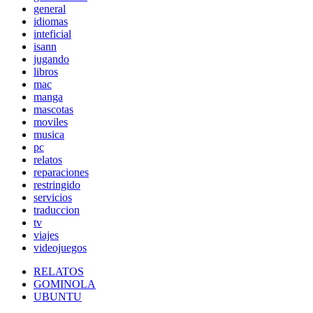
general
idiomas
inteficial
isann
jugando
libros
mac
manga
mascotas
moviles
musica
pc
relatos
reparaciones
restringido
servicios
traduccion
tv
viajes
videojuegos
RELATOS
GOMINOLA
UBUNTU