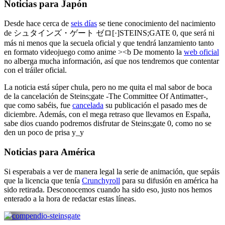
Noticias para Japón
Desde hace cerca de
seis días
se tiene conocimiento del nacimiento
de シュタインズ・ゲート ゼロ[·]STEINS;GATE 0, que será ni
más ni menos que la secuela oficial y que tendrá lanzamiento tanto
en formato videojuego como anime ><b De momento la
web oficial
no alberga mucha información, así que nos tendremos que contentar
con el tráiler oficial.
La noticia está súper chula, pero no me quita el mal sabor de boca
de la cancelación de Steins;gate -The Committee Of Antimatter-,
que como sabéis, fue
cancelada
su publicación el pasado mes de
diciembre. Además, con el mega retraso que llevamos en España,
sabe dios cuando podremos disfrutar de Steins;gate 0, como no se
den un poco de prisa y_y
Noticias para América
Si esperabais a ver de manera legal la serie de animación, que sepáis
que la licencia que tenía
Crunchyroll
para su difusión en américa ha
sido retirada. Desconocemos cuando ha sido eso, justo nos hemos
enterado a la hora de redactar estas líneas.