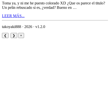
Toma ya, y ni me he puesto colorado XD ¿Que os parece el titulo?
Un pelin rebuscado si es, ¿verdad? Bueno en …
LEER MÁS...
takoyaki888 · 2026 ·
v1.2.0
❮
❯
×