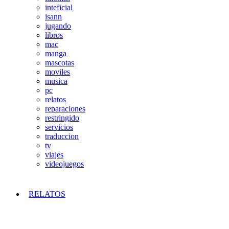
inteficial
isann
jugando
libros
mac
manga
mascotas
moviles
musica
pc
relatos
reparaciones
restringido
servicios
traduccion
tv
viajes
videojuegos
RELATOS