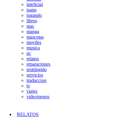
inteficial
isann
jugando
libros
mac
manga
mascotas
moviles
musica
pc
relatos
reparaciones
restringido
servicios
traduccion
tv
viajes
videojuegos
RELATOS