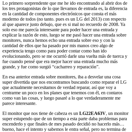
Lo primero sorprendente que me he ido encontrando al abrir dos de
los tres protagonistas de lo que llevamos de entrada es, la diferencia
en la cantidad de componentes electrónicos que consta el más
moderno de todos (no tanto. pues es un LG del 2013) con respecto
al que aparece justo debajo, que es si mal no recuerdo de 2008. Ya
solo eso me parecía interesante para poder hacer una entrada y
explicar la razón de esto, luego se me pasó hacer una entrada sobre
monitores, nunca hemos echo una entrada sobre eso y con la
cantidad de ellos que ha pasado por mis manos creo algo de
experiencia tengo como para poder contar como han ido
evolucionando, pero se me ocurrió darle una vuelta más de tuerca y
fue cuando pensé que era mejor hacer una entrada mucho más
grande, y fue como surgió “cacharreo y reparación”.
En esa anterior entrada sobre monitores, iba a desvelar una cosa
super divertida que nos encontramos buscando como reparar el LG
que actualmente necesitamos de verdad reparar, así que voy a
centrarme un poco en los planes que tenemos con él, en contaros
como van las cosas, y luego pasaré a lo que verdaderamente me
parece interesante.
El monitor que nos tiene de cabeza es un
LG22EA63V
, un monitor
super estupendo que de un tiempo a esta parte daba problemas para
encenderlo y que finales de mes pasado decidió no hacerlo más…
bueno, hace el intento y sabemos le entra señal, pero no termina de