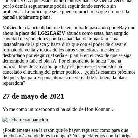
conector VGA que estaba dando fallos y hacía se viera a veces mal,
por lo demás seguramente podría seguir dando servicio sin
problemas. Lo único que se le puede reprochar es que no fuese la
pantalla totalmente plana.
Volviendo a la actualidad, me he encontrado paseando por eBay que
ahora la placa del
LG22EA63V
abunda como setas, han surgido
cantidad de vendedores con la capacidad de tomar la misma
instantánea de la placa y hasta diría que con el poder de clavar el
formato de venta y textos de los otros vendedores, me siento
desbordado por elegir cual sería el plan B en el caso de que se siga
demorando o falle el plan A. Por el momento la única “buena
noticia” libre de sarcasmo que hay es que ayer el vendedor ha
cancelado el tracking del primer pedido… ¿quizás estamos próximos
de que salga para España ahora si de verdad de la buena la placa
reparadora?
27 de mayo de 2021
Yo me como un roscooonn si ha salido de Hon Konnnn ♪
¿Posiblemente sea la razón que lo hayan repuesto como para que
muchos más vendedores lo tengan? Nos quedaremos con la intriga