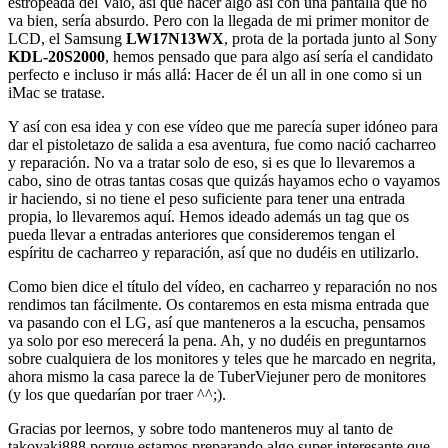
estropeada del Vaio, así que hacer algo así con una pantalla que no
va bien, sería absurdo. Pero con la llegada de mi primer monitor de
LCD, el Samsung
LW17N13WX
, prota de la portada junto al Sony
KDL-20S2000
, hemos pensado que para algo así sería el candidato
perfecto e incluso ir más allá: Hacer de él un all in one como si un
iMac se tratase.
Y así con esa idea y con ese vídeo que me parecía super idóneo para
dar el pistoletazo de salida a esa aventura, fue como nació cacharreo
y reparación. No va a tratar solo de eso, si es que lo llevaremos a
cabo, sino de otras tantas cosas que quizás hayamos echo o vayamos
ir haciendo, si no tiene el peso suficiente para tener una entrada
propia, lo llevaremos aquí. Hemos ideado además un tag que os
pueda llevar a entradas anteriores que consideremos tengan el
espíritu de cacharreo y reparación, así que no dudéis en utilizarlo.
Como bien dice el título del vídeo, en cacharreo y reparación no nos
rendimos tan fácilmente. Os contaremos en esta misma entrada que
va pasando con el LG, así que manteneros a la escucha, pensamos
ya solo por eso merecerá la pena. Ah, y no dudéis en preguntarnos
sobre cualquiera de los monitores y teles que he marcado en negrita,
ahora mismo la casa parece la de TuberViejuner pero de monitores
(y los que quedarían por traer ^^;).
Gracias por leernos, y sobre todo manteneros muy al tanto de
takoyaki888 porque estamos preparando algo super interesante que