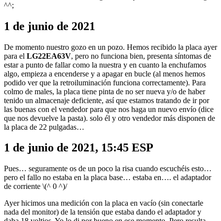
^^;
1 de junio de 2021
De momento nuestro gozo en un pozo. Hemos recibido la placa ayer
para el
LG22EA63V
, pero no funciona bien, presenta síntomas de
estar a punto de fallar como la nuestra y en cuanto la enchufamos
algo, empieza a encenderse y a apagar en bucle (al menos hemos
podido ver que la retroiluminación funciona correctamente). Para
colmo de males, la placa tiene pinta de no ser nueva y/o de haber
tenido un almacenaje deficiente, así que estamos tratando de ir por
las buenas con el vendedor para que nos haga un nuevo envío (dice
que nos devuelve la pasta). solo él y otro vendedor más disponen de
la placa de 22 pulgadas…
1 de junio de 2021, 15:45 ESP
Pues… seguramente os de un poco la risa cuando escuchéis esto…
pero el fallo no estaba en la placa base… estaba en…. el adaptador
de corriente \(^ 0 ^)/
Ayer hicimos una medición con la placa en vacío (sin conectarle
nada del monitor) de la tensión que estaba dando el adaptador y
daba 18 voltios. Yo lo di por bueno en ese momento. Pero resulta