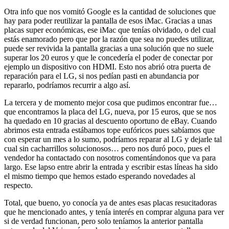
Otra info que nos vomitó Google es la cantidad de soluciones que
hay para poder reutilizar la pantalla de esos iMac. Gracias a unas
placas super económicas, ese iMac que tenías olvidado, o del cual
estás enamorado pero que por la razón que sea no puedes utilizar,
puede ser revivida la pantalla gracias a una solución que no suele
superar los 20 euros y que le concedería el poder de conectar por
ejemplo un dispositivo con HDMI. Esto nos abrió otra puerta de
reparación para el LG, si nos pedían pasti en abundancia por
repararlo, podríamos recurrir a algo así.
La tercera y de momento mejor cosa que pudimos encontrar fue…
que encontramos la placa del LG, nueva, por 15 euros, que se nos
ha quedado en 10 gracias al descuento oportuno de eBay. Cuando
abrimos esta entrada estábamos tope eufóricos pues sabíamos que
con esperar un mes a lo sumo, podríamos reparar al LG y dejarle tal
cual sin cacharrillos solucionosos… pero nos duró poco, pues el
vendedor ha contactado con nosotros comentándonos que va para
largo. Ese lapso entre abrir la entrada y escribir estas líneas ha sido
el mismo tiempo que hemos estado esperando novedades al
respecto.
Total, que bueno, yo conocía ya de antes esas placas resucitadoras
que he mencionado antes, y tenía interés en comprar alguna para ver
si de verdad funcionan, pero solo teníamos la anterior pantalla