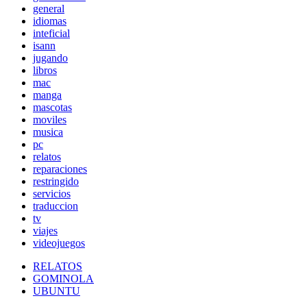
general
idiomas
inteficial
isann
jugando
libros
mac
manga
mascotas
moviles
musica
pc
relatos
reparaciones
restringido
servicios
traduccion
tv
viajes
videojuegos
RELATOS
GOMINOLA
UBUNTU