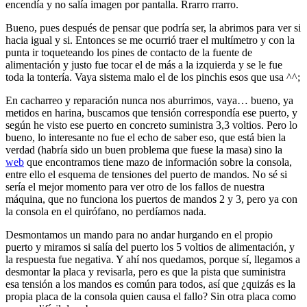
encendía y no salía imagen por pantalla. Rrarro rrarro.
Bueno, pues después de pensar que podría ser, la abrimos para ver si
hacia igual y si. Entonces se me ocurrió traer el multímetro y con la
punta ir toqueteando los pines de contacto de la fuente de
alimentación y justo fue tocar el de más a la izquierda y se le fue
toda la tontería. Vaya sistema malo el de los pinchis esos que usa ^^;
En cacharreo y reparación nunca nos aburrimos, vaya… bueno, ya
metidos en harina, buscamos que tensión correspondía ese puerto, y
según he visto ese puerto en concreto suministra 3,3 voltios. Pero lo
bueno, lo interesante no fue el echo de saber eso, que está bien la
verdad (habría sido un buen problema que fuese la masa) sino la
web
que encontramos tiene mazo de información sobre la consola,
entre ello el esquema de tensiones del puerto de mandos. No sé si
sería el mejor momento para ver otro de los fallos de nuestra
máquina, que no funciona los puertos de mandos 2 y 3, pero ya con
la consola en el quirófano, no perdíamos nada.
Desmontamos un mando para no andar hurgando en el propio
puerto y miramos si salía del puerto los 5 voltios de alimentación, y
la respuesta fue negativa. Y ahí nos quedamos, porque sí, llegamos a
desmontar la placa y revisarla, pero es que la pista que suministra
esa tensión a los mandos es común para todos, así que ¿quizás es la
propia placa de la consola quien causa el fallo? Sin otra placa como