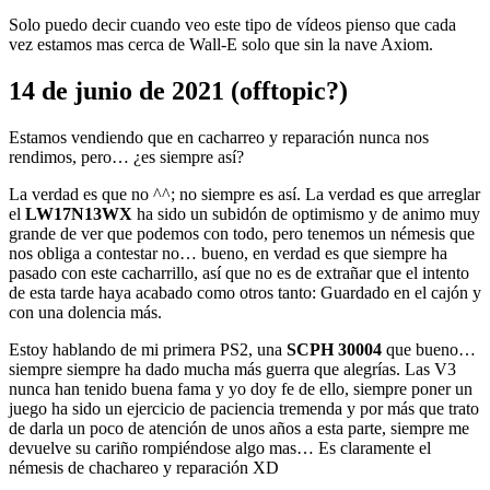
Solo puedo decir cuando veo este tipo de vídeos pienso que cada
vez estamos mas cerca de Wall-E solo que sin la nave Axiom.
14 de junio de 2021 (offtopic?)
Estamos vendiendo que en cacharreo y reparación nunca nos
rendimos, pero… ¿es siempre así?
La verdad es que no ^^; no siempre es así. La verdad es que arreglar
el
LW17N13WX
ha sido un subidón de optimismo y de animo muy
grande de ver que podemos con todo, pero tenemos un némesis que
nos obliga a contestar no… bueno, en verdad es que siempre ha
pasado con este cacharrillo, así que no es de extrañar que el intento
de esta tarde haya acabado como otros tanto: Guardado en el cajón y
con una dolencia más.
Estoy hablando de mi primera PS2, una
SCPH 30004
que bueno…
siempre siempre ha dado mucha más guerra que alegrías. Las V3
nunca han tenido buena fama y yo doy fe de ello, siempre poner un
juego ha sido un ejercicio de paciencia tremenda y por más que trato
de darla un poco de atención de unos años a esta parte, siempre me
devuelve su cariño rompiéndose algo mas… Es claramente el
némesis de chachareo y reparación XD