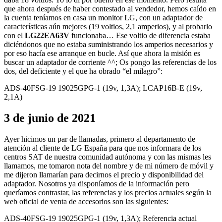
que ahora después de haber contestado al vendedor, hemos caído en
la cuenta teníamos en casa un monitor LG, con un adaptador de
características aún mejores (19 voltios, 2,1 amperios), y al probarlo
con el
LG22EA63V
funcionaba… Ese voltio de diferencia estaba
diciéndonos que no estaba suministrando los amperios necesarios y
por eso hacía ese arranque en bucle. Así que ahora la misión es
buscar un adaptador de corriente ^^; Os pongo las referencias de los
dos, del deficiente y el que ha obrado “el milagro”:
ADS-40FSG-19 19025GPG-1 (19v, 1,3A); LCAP16B-E (19v,
2,1A)
3 de junio de 2021
Ayer hicimos un par de llamadas, primero al departamento de
atención al cliente de LG España para que nos informara de los
centros SAT de nuestra comunidad autónoma y con las mismas les
llamamos, me tomaron nota del nombre y de mi número de móvil y
me dijeron llamarían para decirnos el precio y disponibilidad del
adaptador. Nosotros ya disponíamos de la información pero
queríamos contrastar, las referencias y los precios actuales según la
web oficial de venta de accesorios son las siguientes:
ADS-40FSG-19 19025GPG-1 (19v, 1,3A); Referencia actual