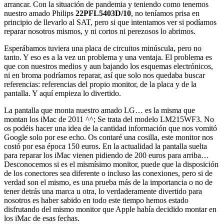
arrancar. Con la situación de pandemia y teniendo como tenemos
nuestro amado Philips
22PFL5403D/10
, no teníamos prisa en
principio de llevarlo al SAT, pero si que intentamos ver si podíamos
reparar nosotros mismos, y ni cortos ni perezosos lo abrimos.
Esperábamos tuviera una placa de circuitos minúscula, pero no
tanto. Y eso es a la vez un problema y una ventaja. El problema es
que con nuestros medios y aun bajando los esquemas electrónicos,
ni en broma podríamos reparar, así que solo nos quedaba buscar
referencias: referencias del propio monitor, de la placa y de la
pantalla. Y aquí empieza lo divertido.
La pantalla que monta nuestro amado LG… es la misma que
montan los iMac de 2011 ^^; Se trata del modelo LM215WF3. No
os podéis hacer una idea de la cantidad información que nos vomitó
Google solo por ese echo. Os contaré una cosilla, este monitor nos
costó por esa época 150 euros. En la actualidad la pantalla suelta
para reparar los iMac vienen pidiendo de 200 euros para arriba…
Desconocemos si es el mismísimo monitor, puede que la disposición
de los conectores sea diferente o incluso las conexiones, pero si de
verdad son el mismo, es una prueba más de la importancia o no de
tener detrás una marca u otra, lo verdaderamente divertido para
nosotros es haber sabido en todo este tiempo hemos estado
disfrutando del mismo monitor que Apple había decidido montar en
los iMac de esas fechas.