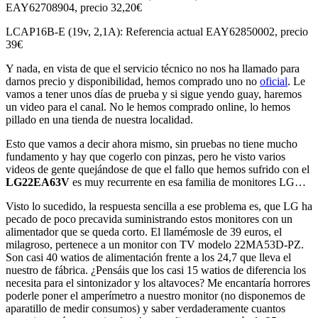
EAY62708904, precio 32,20€
LCAP16B-E (19v, 2,1A): Referencia actual EAY62850002, precio
39€
Y nada, en vista de que el servicio técnico no nos ha llamado para
darnos precio y disponibilidad, hemos comprado uno no
oficial
. Le
vamos a tener unos días de prueba y si sigue yendo guay, haremos
un video para el canal. No le hemos comprado online, lo hemos
pillado en una tienda de nuestra localidad.
Esto que vamos a decir ahora mismo, sin pruebas no tiene mucho
fundamento y hay que cogerlo con pinzas, pero he visto varios
videos de gente quejándose de que el fallo que hemos sufrido con el
LG22EA63V
es muy recurrente en esa familia de monitores LG…
Visto lo sucedido, la respuesta sencilla a ese problema es, que LG ha
pecado de poco precavida suministrando estos monitores con un
alimentador que se queda corto. El llamémosle de 39 euros, el
milagroso, pertenece a un monitor con TV modelo 22MA53D-PZ.
Son casi 40 watios de alimentación frente a los 24,7 que lleva el
nuestro de fábrica. ¿Pensáis que los casi 15 watios de diferencia los
necesita para el sintonizador y los altavoces? Me encantaría horrores
poderle poner el amperímetro a nuestro monitor (no disponemos de
aparatillo de medir consumos) y saber verdaderamente cuantos