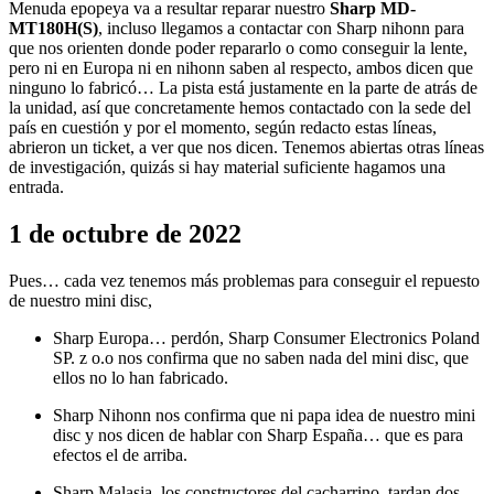
Menuda epopeya va a resultar reparar nuestro
Sharp MD-
MT180H(S)
, incluso llegamos a contactar con Sharp nihonn para
que nos orienten donde poder repararlo o como conseguir la lente,
pero ni en Europa ni en nihonn saben al respecto, ambos dicen que
ninguno lo fabricó… La pista está justamente en la parte de atrás de
la unidad, así que concretamente hemos contactado con la sede del
país en cuestión y por el momento, según redacto estas líneas,
abrieron un ticket, a ver que nos dicen. Tenemos abiertas otras líneas
de investigación, quizás si hay material suficiente hagamos una
entrada.
1 de octubre de 2022
Pues… cada vez tenemos más problemas para conseguir el repuesto
de nuestro mini disc,
Sharp Europa… perdón, Sharp Consumer Electronics Poland
SP. z o.o nos confirma que no saben nada del mini disc, que
ellos no lo han fabricado.
Sharp Nihonn nos confirma que ni papa idea de nuestro mini
disc y nos dicen de hablar con Sharp España… que es para
efectos el de arriba.
Sharp Malasia, los constructores del cacharrino, tardan dos