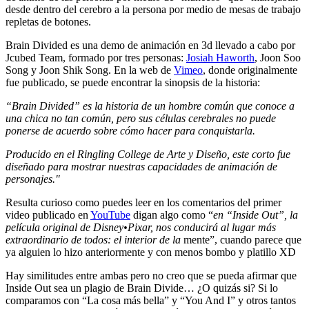
desde dentro del cerebro a la persona por medio de mesas de trabajo
repletas de botones.
Brain Divided es una demo de animación en 3d llevado a cabo por
Jcubed Team, formado por tres personas:
Josiah Haworth
, Joon Soo
Song y Joon Shik Song. En la web de
Vimeo
, donde originalmente
fue publicado, se puede encontrar la sinopsis de la historia:
“Brain Divided” es la historia de un hombre común que conoce a
una chica no tan común, pero sus células cerebrales no puede
ponerse de acuerdo sobre cómo hacer para conquistarla.
Producido en el Ringling College de Arte y Diseño, este corto fue
diseñado para mostrar nuestras capacidades de animación de
personajes."
Resulta curioso como puedes leer en los comentarios del primer
video publicado en
YouTube
digan algo como “
en “Inside Out”, la
película original de Disney•Pixar, nos conducirá al lugar más
extraordinario de todos: el interior de la
mente”, cuando parece que
ya alguien lo hizo anteriormente y con menos bombo y platillo XD
Hay similitudes entre ambas pero no creo que se pueda afirmar que
Inside Out sea un plagio de Brain Divide… ¿O quizás si? Si lo
comparamos con “La cosa más bella” y “You And I” y otros tantos