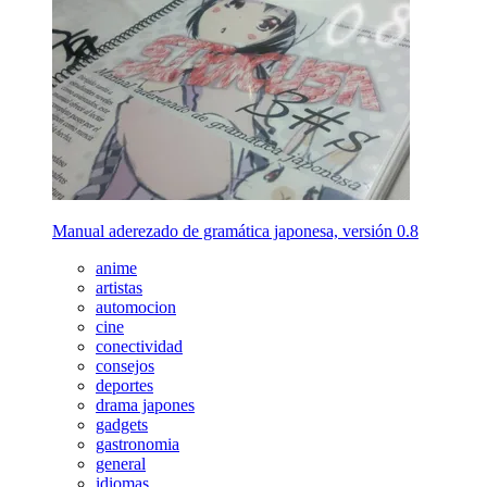
Manual aderezado de gramática japonesa, versión 0.8
anime
artistas
automocion
cine
conectividad
consejos
deportes
drama japones
gadgets
gastronomia
general
idiomas