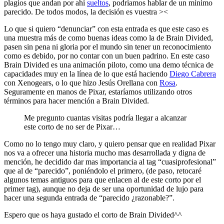
plagios que andan por ahí
sueltos
, podríamos hablar de un mínimo
parecido. De todos modos, la decisión es vuestra ><
Lo que si quiero “denunciar” con esta entrada es que este caso es
una muestra más de como buenas ideas como la de Brain Divided,
pasen sin pena ni gloria por el mundo sin tener un reconocimiento
como es debido, por no contar con un buen padrino. En este caso
Brain Divided es una animación piloto, como una demo técnica de
capacidades muy en la línea de lo que está haciendo
Diego Cabrera
con Xenogears, o lo que hizo Jesús Orellana con
Rosa
.
Seguramente en manos de Pixar, estaríamos utilizando otros
términos para hacer mención a Brain Divided.
Me pregunto cuantas visitas podría llegar a alcanzar
este corto de no ser de Pixar…
Como no lo tengo muy claro, y quiero pensar que en realidad Pixar
nos va a ofrecer una historia mucho mas desarrollada y digna de
mención, he decidido dar mas importancia al tag “cuasiprofesional”
que al de “parecido”, poniéndolo el primero, (de paso, retocaré
algunos temas antiguos para que enlacen al de este corto por el
primer tag), aunque no deja de ser una oportunidad de lujo para
hacer una segunda entrada de “parecido ¿razonable?”.
Espero que os haya gustado el corto de Brain Divided^^