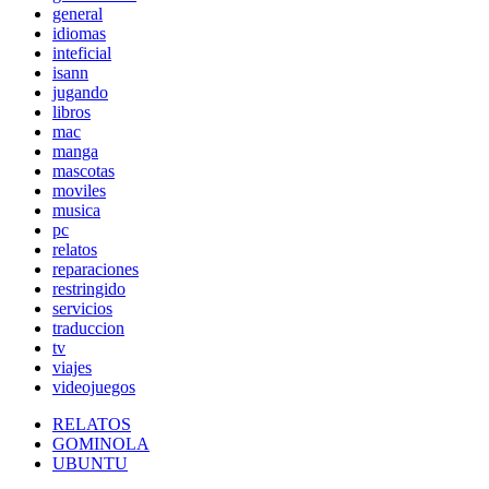
general
idiomas
inteficial
isann
jugando
libros
mac
manga
mascotas
moviles
musica
pc
relatos
reparaciones
restringido
servicios
traduccion
tv
viajes
videojuegos
RELATOS
GOMINOLA
UBUNTU