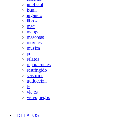
inteficial
isann
jugando
libros
mac
manga
mascotas
moviles
musica
pc
relatos
reparaciones
restringido
servicios
traduccion
tv
viajes
videojuegos
RELATOS