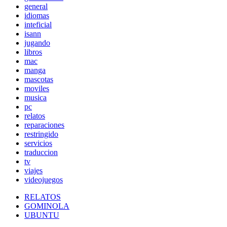
general
idiomas
inteficial
isann
jugando
libros
mac
manga
mascotas
moviles
musica
pc
relatos
reparaciones
restringido
servicios
traduccion
tv
viajes
videojuegos
RELATOS
GOMINOLA
UBUNTU