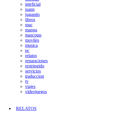
inteficial
isann
jugando
libros
mac
manga
mascotas
moviles
musica
pc
relatos
reparaciones
restringido
servicios
traduccion
tv
viajes
videojuegos
RELATOS