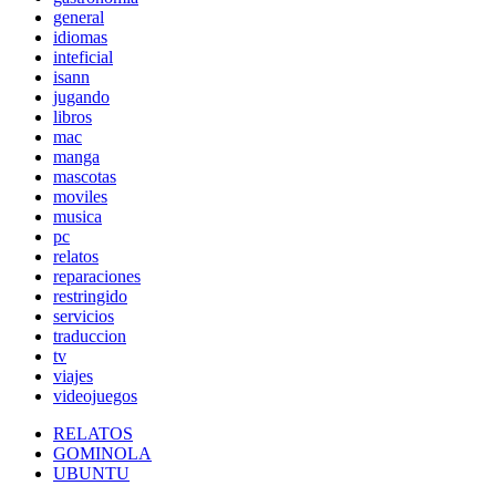
general
idiomas
inteficial
isann
jugando
libros
mac
manga
mascotas
moviles
musica
pc
relatos
reparaciones
restringido
servicios
traduccion
tv
viajes
videojuegos
RELATOS
GOMINOLA
UBUNTU