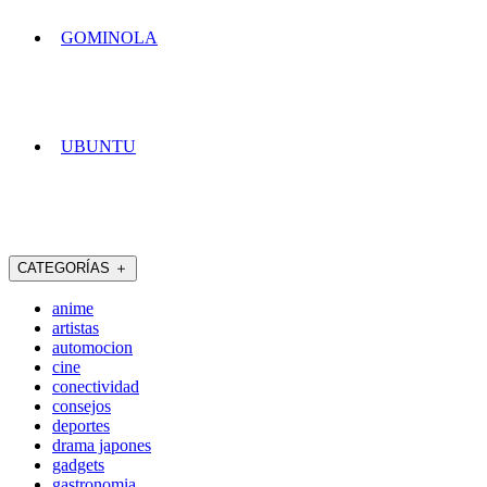
GOMINOLA
UBUNTU
CATEGORÍAS
＋
anime
artistas
automocion
cine
conectividad
consejos
deportes
drama japones
gadgets
gastronomia