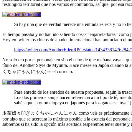
restringido territorial que nos vamos encontrando, así que, por esa r
Si hay una que de verdad merece una entrada es esta y no lo
El tiempo pasaba y no han ido saliendo cosas “enjarretadoras” como pa
Hoy en twitter los chicos de anaden internacional han anunciado el 
https://twitter.com/AnotherEdenRPG/status/143435814762842
No solo era por el personaje en sí o el echo de que mañana vaya a que
título del Another Style de Myunfa. Hace meses en Japón cuando la a
くちゃにゃんにゃん) es el correcto:
Para enredo de los enredos de nuestra propuesta, según la trasc
Los dos primeros kanjis hacen referencia a un tipo de té, mien
sabéis que la onomatopeya en japonés para los gatos es “nya”.)
玉茶娘々[·]ぎょくちゃにゃんにゃん como veis es prácticamente imposible de ada
por algo que se acercara lo máximo posible a la esencia del personaj
sabremos si ha sido la opción más acertada (esperemos tener suerte y 