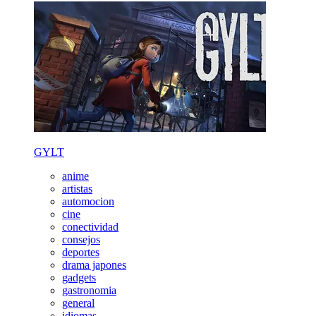
GYLT
anime
artistas
automocion
cine
conectividad
consejos
deportes
drama japones
gadgets
gastronomia
general
idiomas