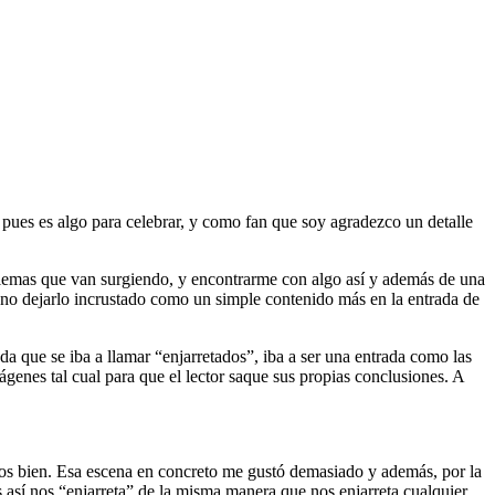
 pues es algo para celebrar, y como fan que soy agradezco un detalle
oblemas que van surgiendo, y encontrarme con algo así y además de una
 no dejarlo incrustado como un simple contenido más en la entrada de
 que se iba a llamar “enjarretados”, iba a ser una entrada como las
nes tal cual para que el lector saque sus propias conclusiones. A
os bien. Esa escena en concreto me gustó demasiado y además, por la
as así nos “enjarreta” de la misma manera que nos enjarreta cualquier