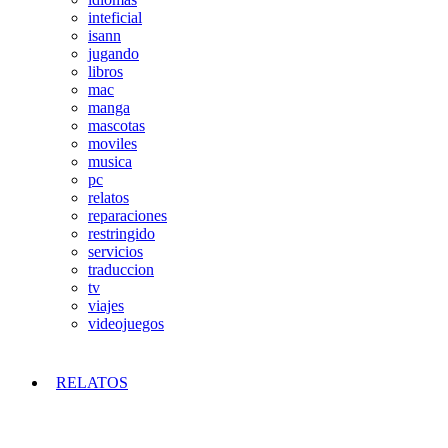
inteficial
isann
jugando
libros
mac
manga
mascotas
moviles
musica
pc
relatos
reparaciones
restringido
servicios
traduccion
tv
viajes
videojuegos
RELATOS