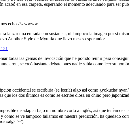
azón acabó en esa carpeta, esperando el momento adecuando para ser pub
 hemos echo -3- wwww
ra lanzar una entrada con sustancia, ni tampoco la imagen por si misma
nuevo Another Style de Myunfa que llevo meses esperando:
1121
mar todas las gemas de invocación que he podido reunir para conseguirl
nunciaron, se creó bastante debate pues nadie sabía como leer su nomb
ripción occidental se escribiría (se leería) algo así como gyokucha’nya
tras que los dos últimos es como se escribe diosa en chino pero japoni
ptar bajo un nombre corto a inglés, así que teníamos claro que,
e, y como se ve tampoco fallamos en nuestra predicción, ha quedado co
nos salga ><).