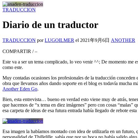
TRADUCCION
Diario de un traductor
TRADUCCION
por
LUGOILMER
el
2021年9月6日
ANOTHER
COMPARTIR
/
–
Este va a ser un tema complicado, lo veo venir ^^; De momento me está
como este.
Muy contadas ocasiones los profesionales de la traducción conceden e
obra que llevamos años dando soporte en el blog es todavía mucha más
Another Eden Go
.
Bien, esta entrevista… bueno en verdad esto viene muy de atrás, tene
que hacemos de “x tema en diez imágenes” pero con cosas “malas” que
esa carpeta de ideas de esa futura entrada había llegado de rebote est
Esa imagen la habíamos montado con idea de utilizarla en un futuro, q
personalidad de Thillelille, sabía que por su boca no había salido alg