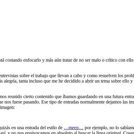
 costando enfocarlo y más aún tratar de no ser malo o crítico con ello
ntrevistas sobre el trabajo que llevan a cabo y como resuelven los pr
 alegría, tanta incluso que me he decidido a abrir un tema sobre ello y
mos reunido cierto contenido que íbamos guardando en una futura entrada
 nos fuese pasando. Ese tipo de entradas normalmente dejamos las imáge
a imagen:
uizás en una entrada del estilo de
…meep…
por ejemplo, no lo sabíam
o así, y no nos equivocamos en absoluto al buscar la línea original. Cos