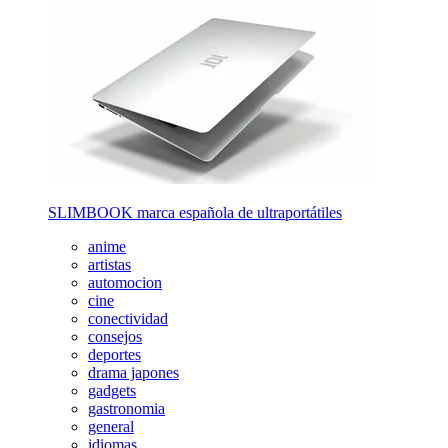
SLIMBOOK marca española de ultraportátiles
anime
artistas
automocion
cine
conectividad
consejos
deportes
drama japones
gadgets
gastronomia
general
idiomas