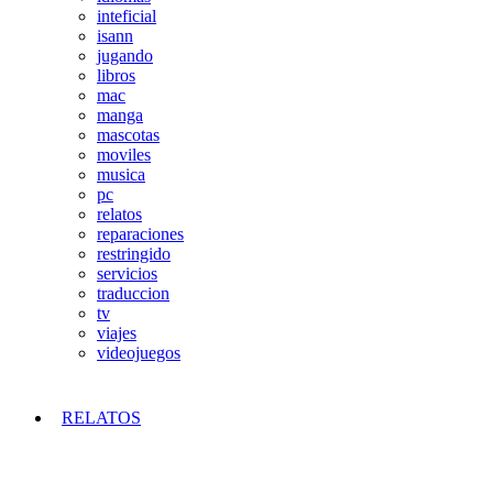
inteficial
isann
jugando
libros
mac
manga
mascotas
moviles
musica
pc
relatos
reparaciones
restringido
servicios
traduccion
tv
viajes
videojuegos
RELATOS