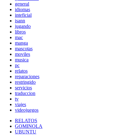
general
idiomas
inteficial
isann
jugando
libros
mac
manga
mascotas
moviles
musica
pc
relatos
reparaciones
restringido
servicios
traduccion
tv
viajes
videojuegos
RELATOS
GOMINOLA
UBUNTU