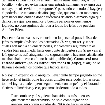
daríamos cabida no solo a anaden, sino a otros videojuegos “de
bolsillo” y de paso evitar hacer una entrada sumamente extensa que
no haya pc ni servidor que soporte. Y pensando con todo el bagaje y
el poderío que teníamos de años jugando, que era buen momento
para hacer una entrada donde fuésemos dejando plasmado algo que
demostrara que, por muchos y buenos personajes que hemos
logrado, no conseguimos derrotar a todos los jefes que pueblan
Another Eden.
Esta entrada me va a servir mucho en lo personal pues la lista de
jefes es amplia (más son los derrotados -3- w ejem w), y saber
cuales son me va a venir de perlas, y a vosotros seguramente os
vendrá bien para medir hasta que punto de fuertes sois (si no veis el
jefe que se os está atragantando, seguramente le hayamos ajusticiado
muahahahah, o eso o aún no ha sido publicado).
Como será una
entrada abierta (no los introduciré todos de golpe)
, si alguno lo
llegara a derrotar, os pondré que táctica seguí.
No soy un experto os lo aseguro, llevar tanto tiempo jugando no me
hace serlo, el inglés pone las cosas difíciles para poder lograr sacar
todo el jugo a anaden, pero seguramente con empeño y elaborando
tácticas milimétricas y eso, podamos ir derrotando a todos.
Este combate y el siguiente han sido los más intensos
que recuerde haber vivido, no solo como jugador de
anaden, sino como jugador de RPGs de hace décadas.