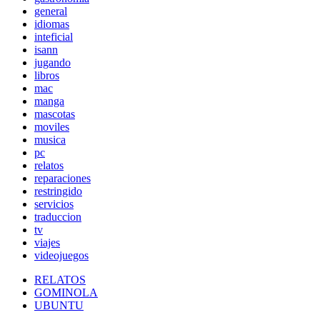
general
idiomas
inteficial
isann
jugando
libros
mac
manga
mascotas
moviles
musica
pc
relatos
reparaciones
restringido
servicios
traduccion
tv
viajes
videojuegos
RELATOS
GOMINOLA
UBUNTU