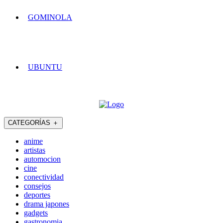
GOMINOLA
UBUNTU
CATEGORÍAS
＋
anime
artistas
automocion
cine
conectividad
consejos
deportes
drama japones
gadgets
gastronomia