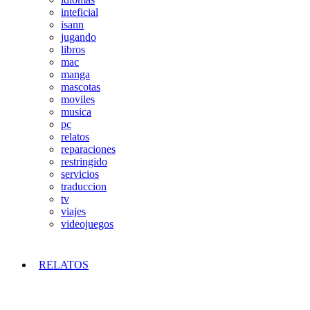
inteficial
isann
jugando
libros
mac
manga
mascotas
moviles
musica
pc
relatos
reparaciones
restringido
servicios
traduccion
tv
viajes
videojuegos
RELATOS