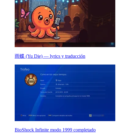
雨蝶 (Yu Die) — lyrics y traducción
BioShock Infinite modo 1999 completado