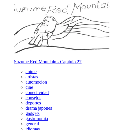
Suzume Red Mountain - Capítulo 27
anime
artistas
automocion
cine
conectividad
consejos
deportes
drama japones
gadgets
gastronomia
general
idiomas