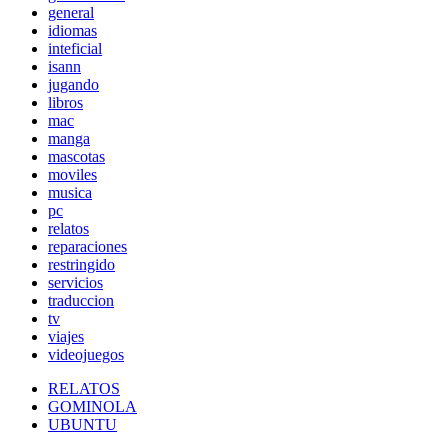
general
idiomas
inteficial
isann
jugando
libros
mac
manga
mascotas
moviles
musica
pc
relatos
reparaciones
restringido
servicios
traduccion
tv
viajes
videojuegos
RELATOS
GOMINOLA
UBUNTU