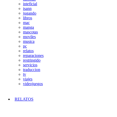
inteficial
isann
jugando
libros
mac
manga
mascotas
moviles
musica
pc
relatos
reparaciones
restringido
servicios
traduccion
tv
viajes
videojuegos
RELATOS