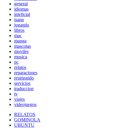
general
idiomas
inteficial
isann
jugando
libros
mac
manga
mascotas
moviles
musica
pc
relatos
reparaciones
restringido
servicios
traduccion
tv
viajes
videojuegos
RELATOS
GOMINOLA
UBUNTU