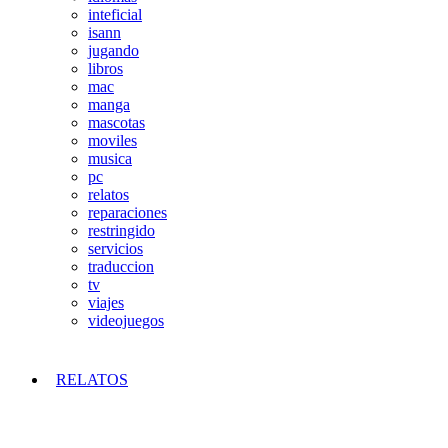
inteficial
isann
jugando
libros
mac
manga
mascotas
moviles
musica
pc
relatos
reparaciones
restringido
servicios
traduccion
tv
viajes
videojuegos
RELATOS