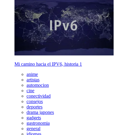
Mi camino hacia el IPV6, historia 1
anime
artistas
automocion
cine
conectividad
consejos
deportes
drama japones
gadgets
gastronomia
general
idiomas