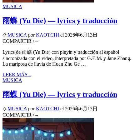
MUSICA
雨蝶 (Yu Die) — lyrics y traducción
◇
MUSICA
por
KAOTCHI
el
2026年6月13日
COMPARTIR
/
–
Lyrics de 雨蝶 (Yu Die) con pinyin y traducción al español
sincronizada con el video, interpretada por G.E.M. y Jane Zhang.
La mariposa de lluvia de Huan Zhu Ge …
LEER MÁS...
MUSICA
雨蝶 (Yu Die) — lyrics y traducción
◇
MUSICA
por
KAOTCHI
el
2026年6月13日
COMPARTIR
/
–