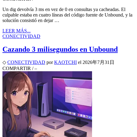
Un dig devolvía 3 ms en vez de 0 en consultas ya cacheadas. El
culpable estaba en cuatro líneas del código fuente de Unbound, y la
solución consistió en dejar …
LEER MÁS...
CONECTIVIDAD
Cazando 3 milisegundos en Unbound
◇
CONECTIVIDAD
por
KAOTCHI
el
2026年7月31日
COMPARTIR
/
–