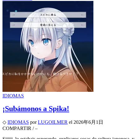
IDIOMAS
¡Subámonos a Spika!
◇
IDIOMAS
por
LUGOILMER
el
2026年6月1日
COMPARTIR
/
–
Siiiiii, lo estabais esperando, explicaros cosas de cultura japonesa, y