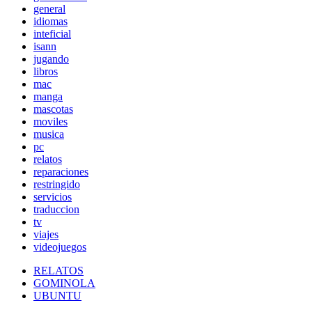
general
idiomas
inteficial
isann
jugando
libros
mac
manga
mascotas
moviles
musica
pc
relatos
reparaciones
restringido
servicios
traduccion
tv
viajes
videojuegos
RELATOS
GOMINOLA
UBUNTU