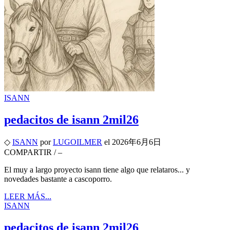
ISANN
pedacitos de isann 2mil26
◇
ISANN
por
LUGOILMER
el
2026年6月6日
COMPARTIR
/
–
El muy a largo proyecto isann tiene algo que relataros... y
novedades bastante a cascoporro.
LEER MÁS...
ISANN
pedacitos de isann 2mil26