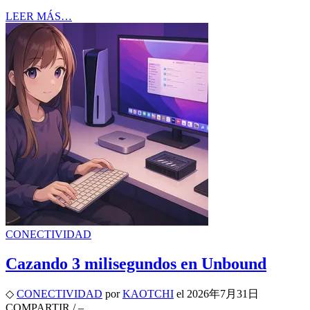
LEER MÁS…
CONECTIVIDAD
Cazando 3 milisegundos en Unbound
◇
CONECTIVIDAD
por
KAOTCHI
el
2026年7月31日
COMPARTIR
/
–