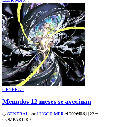
LEER MÁS…
GENERAL
Menudos 12 meses se avecinan
◇
GENERAL
por
LUGOILMER
el
2026年6月22日
COMPARTIR
/
–