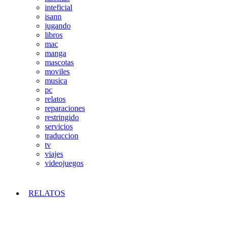
inteficial
isann
jugando
libros
mac
manga
mascotas
moviles
musica
pc
relatos
reparaciones
restringido
servicios
traduccion
tv
viajes
videojuegos
RELATOS