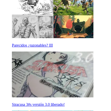
Parecidos ¿razonables? III
Siracusa 3#s versión 3.0 liberado!