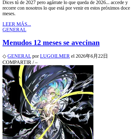
Dices tú de 2027 pero agárrate lo que queda de 2026... accede y
recorre con nosotros lo que está por venir en estos próximos doce
meses.
LEER MÁS...
GENERAL
Menudos 12 meses se avecinan
◇
GENERAL
por
LUGOILMER
el
2026年6月22日
COMPARTIR
/
–