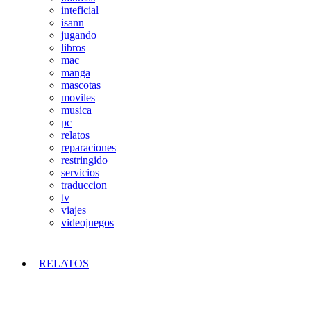
inteficial
isann
jugando
libros
mac
manga
mascotas
moviles
musica
pc
relatos
reparaciones
restringido
servicios
traduccion
tv
viajes
videojuegos
RELATOS