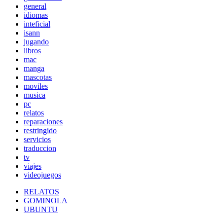
general
idiomas
inteficial
isann
jugando
libros
mac
manga
mascotas
moviles
musica
pc
relatos
reparaciones
restringido
servicios
traduccion
tv
viajes
videojuegos
RELATOS
GOMINOLA
UBUNTU